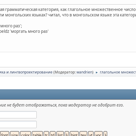
ая грамматическая категория, как глагольное множественное число (ан
и монгольских языках? читал, что в монгольском языке эта категор
ь много раз';
-beldz 'моргать много раз'
ика и лингвопроектирование
(Модератор:
wandrien
)
глагольное множест
►
ие не будет отображаться, пока модератор не одобрит его.