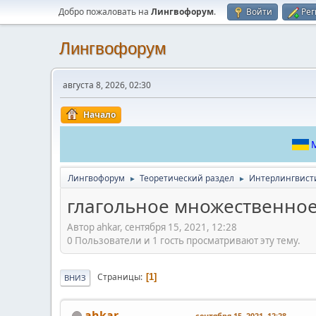
Добро пожаловать на
Лингвофорум
.
Войти
Рег
Лингвофорум
августа 8, 2026, 02:30
Начало
М
Лингвофорум
Теоретический раздел
Интерлингвист
►
►
глагольное множественное
Автор ahkar, сентября 15, 2021, 12:28
0 Пользователи и 1 гость просматривают эту тему.
Страницы
1
ВНИЗ
ahkar
сентября 15, 2021, 12:28