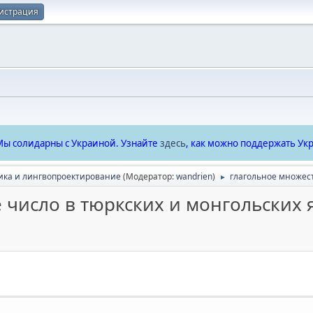
истрация
ы солидарны с Украиной. Узнайте
здесь
, как можно поддержать Укр
ика и лингвопроектирование
(Модератор:
wandrien
)
глагольное множест
►
 число в тюркских и монгольских 