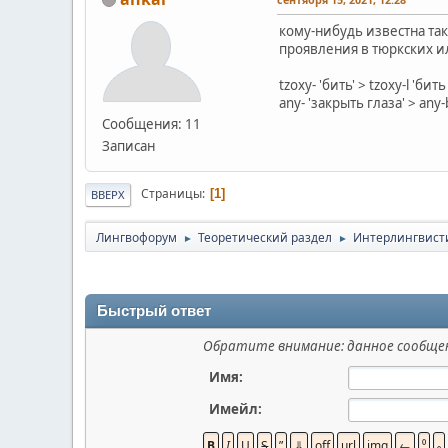
кому-нибудь известна так
проявления в тюркских ил
tzoxy- 'бить' > tzoxy-l 'бит
any- 'закрыть глаза' > any
Сообщения: 11
Записан
Страницы
1
ВВЕРХ
Лингвофорум
Теоретический раздел
Интерлингвист
►
►
Быстрый ответ
Обратите внимание: данное сообщен
Имя:
Имейл: