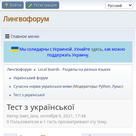
Войти
Регистрация
Лингвофорум
Главное меню
Мы солидарны с Украиной. Узнайте
здесь
, как можно
поддержать Украину.
Лингвофорум
Local boards - Разделы на разных языках
►
Український форум
►
Сучасна норма української мови
(Модераторы:
Python
,
Лукас
)
►
Тест з української
►
Тест з української
Автор Swet_lana, сентября 9, 2021, 17:48
0 Пользователи и 1 гость просматривают эту тему.