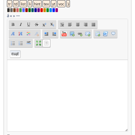
á
«
»
—
ЕЩЁ