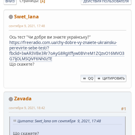
Страницы
1
ВНИЗ
ДЕЙСТВИЯ ПОЛЬЗОВАТЕЛЯ
Swet_lana
сентября 9, 2021, 17:48
Ось тест "Чи добре ви знаєте українську?"
https://freeradio.com.ua/chy-dobre-vy-znaiete-ukrainsku-
perevirte-sebe-test/?
fbclid=IwAR3VBe3Rr7oAyG8RgXffyw0BVreM1ZQzvO16MVO3
G7ljOLMSQiVF6Nh0zTE
Що скажете?
QQ
ЦИТИРОВАТЬ
Zavada
сентября 9, 2021, 18:42
#1
Цитата: Swet_lana от сентября 9, 2021, 17:48
Що скажете?