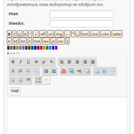
отображаться, пока модератор не одобрит его.
Имя:
Имейл:
á
«
»
—
ЕЩЁ