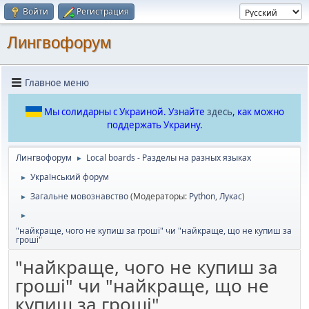
Войти
Регистрация
Лингвофорум
Главное меню
Мы солидарны с Украиной. Узнайте
здесь
, как можно
поддержать Украину.
Лингвофорум
Local boards - Разделы на разных языках
►
Український форум
►
Загальне мовознавство
(Модераторы:
Python
,
Лукас
)
►
►
"найкраще, чого не купиш за гроші" чи "найкраще, що не купиш за
гроші"
"найкраще, чого не купиш за
гроші" чи "найкраще, що не
купиш за гроші"