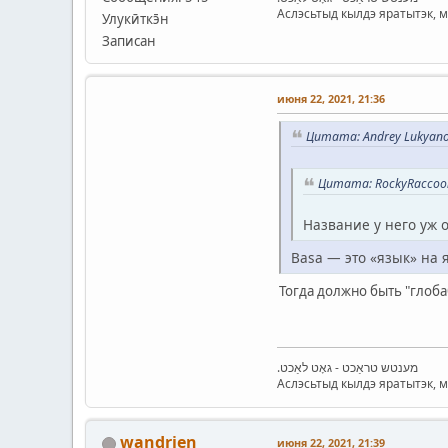
Аслэсьтыд кылдэ яратытэк, 
Улукӣткэ̄н
Записан
июня 22, 2021, 21:36
Цитата: Andrey Lukyano
Цитата: RockyRaccoon
Название у него уж о
Basa — это «язык» на 
Тогда должно быть "глоба
.מענטש טראַכט - גאָט לאַכט
Аслэсьтыд кылдэ яратытэк, 
wandrien
июня 22, 2021, 21:39