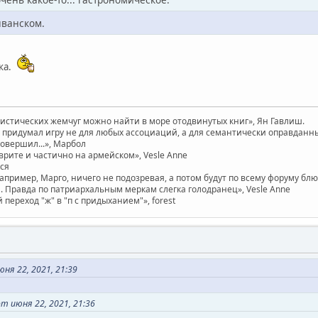
яванском.
ка.
вистических жемчуг можно найти в море отодвинутых книг», Ян Гавлиш.
придумал игру не для любых ассоциаций, а для семантически оправданных. 
совершил...», Марбол
врите и частично на армейском», Vesle Anne
ася
например, Марго, ничего не подозревая, а потом будут по всему форуму бл
 Правда по патриархальным меркам слегка голодранец», Vesle Anne
ереход "ж" в "п с придыханием"», forest
ня 22, 2021, 21:39
 июня 22, 2021, 21:36