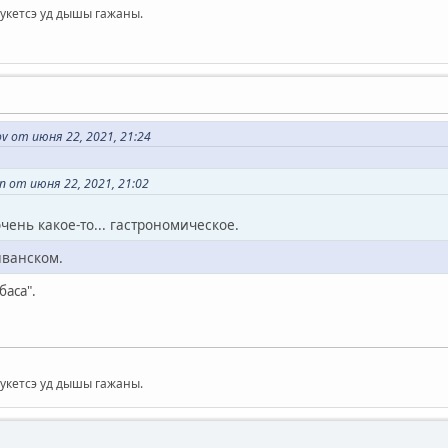
мукетсэ уд дышы гажаны.
v от июня 22, 2021, 21:24
 от июня 22, 2021, 21:02
чень какое-то... гастрономическое.
яванском.
баса".
мукетсэ уд дышы гажаны.