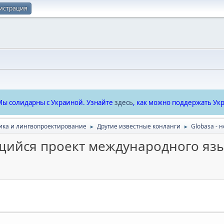
истрация
ы солидарны с Украиной. Узнайте
здесь
, как можно поддержать Укр
ика и лингвопроектирование
Другие известные конланги
Globasa -
►
►
щийся проект международного яз