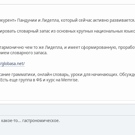
нкурент» Пандунии и Лидепла, который сейчас активно развивается
ировать словарный запас из основных крупных национальных язык
е гармонично чем то же Лидепла, и имеет сформированную, прорабо
нием словарного запаса.
//globasa.net/
исание грамматики, онлайн словарь, уроки для начинающих. Обсу
Есть еще группа в ФБ и курс на Memrise.
 какое-то... гастрономическое.