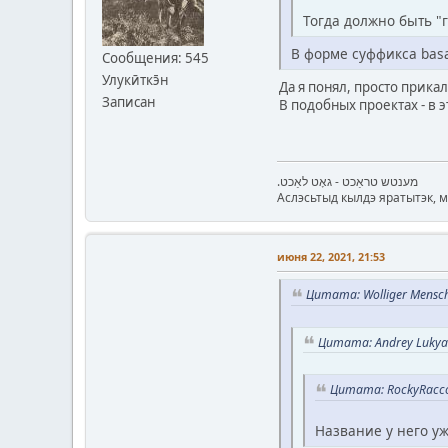
Тогда должно быть "
В форме суффикса basa
Сообщения: 545
Улукӣткэ̄н
Да я понял, просто прика
Записан
В подобных проектах - в э
.מענטש טראַכט - גאָט לאַכט
Аслэсьтыд кылдэ яратытэк, 
июня 22, 2021, 21:53
Цитата: Wolliger Mensch
Цитата: Andrey Lukya
Цитата: RockyRacco
Название у него уж