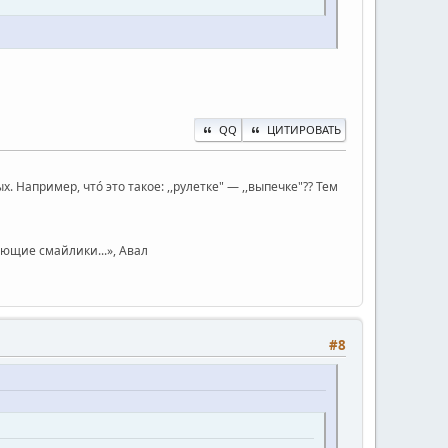
QQ
ЦИТИРОВАТЬ
Например, чтó это такое: ,,рулетке" — ,,выпечке"?? Тем
юющие смайлики...», Авал
#8