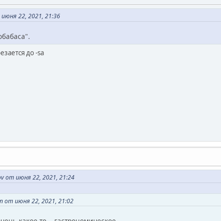
юня 22, 2021, 21:36
обабаса".
езается до -sa
v от июня 22, 2021, 21:24
 от июня 22, 2021, 21:02
чень какое-то... гастрономическое.