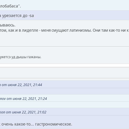
глобабаса".
 урезается до -sa
лываюсь.
том, как и в лидепле - меня смущают латинизмы. Они там как-то ни к
мукетсэ уд дышы гажаны.
 от июня 22, 2021, 21:44
nov от июня 22, 2021, 21:24
on от июня 22, 2021, 21:02
 очень какое-то... гастрономическое.