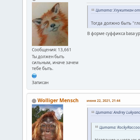
Цитата: Улукиткан от и
Тогда должно быть "гл
В форме суффикса basa ур
Сообщения: 13,661
Ты должен быть
сильным, иначе зачем
тебе быть.
Записан
Wolliger Mensch
июня 22, 2021, 21:44
Цитата: Andrey Lukyano
Цитата: RockyRaccoon
Название у него уж о