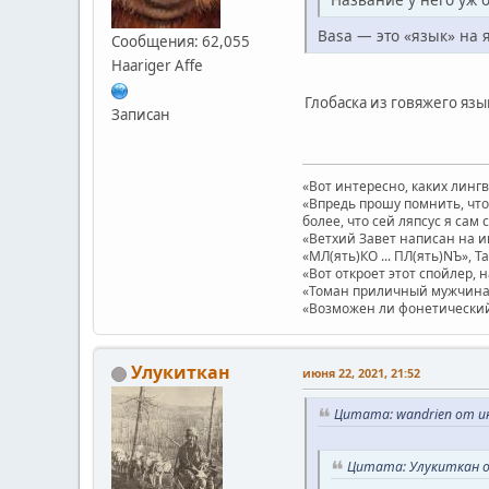
Basa — это «язык» на 
Сообщения: 62,055
Haariger Affe
Глобаска из говяжего язы
Записан
«Вот интересно, каких линг
«Впредь прошу помнить, что 
более, что сей ляпсус я сам 
«Ветхий Завет написан на и
«МЛ(ять)КО ... ПЛ(ять)NЪ», Т
«Вот откроет этот спойлер, 
«Томан приличный мужчина.
«Возможен ли фонетический п
Улукиткан
июня 22, 2021, 21:52
Цитата: wandrien от ию
Цитата: Улукиткан от