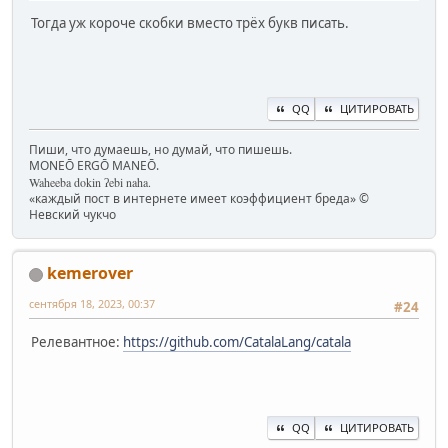
Тогда уж короче скобки вместо трёх букв писать.
QQ
ЦИТИРОВАТЬ
Пиши, что думаешь, но думай, что пишешь.
MONEŌ ERGŌ MANEŌ.
Waheeba dokin ʔebi naha.
«каждый пост в интернете имеет коэффициент бреда» ©
Невский чукчо
kemerover
сентября 18, 2023, 00:37
#24
Релевантное:
https://github.com/CatalaLang/catala
QQ
ЦИТИРОВАТЬ