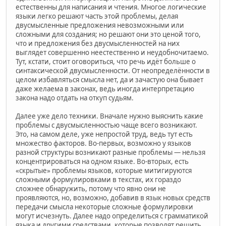
естественны для написания и чтения. Многое логические
языки легко решают часть этой проблемы, делая
двусмысленные предложения невозможными или
сложными для создания; но решают они это ценой того,
что и предложения без двусмысленностей на них
выглядет совершенно неестественно и неудобночитаемо.
Тут, кстати, стоит оговориться, что речь идёт больше о
синтаксической двусмысленности. От неопределённости в
целом избавляться смысла нет, да и зачастую она бывает
даже желаема в законах, ведь иногда интерпретацию
закона надо отдать на откуп судьям.
Далее уже дело техники. Вначале нужно выяснить какие
проблемы с двусмысленностью чаще всего возникают.
Это, на самом деле, уже непростой труд, ведь тут есть
множество факторов. Во-первых, возможно у языков
разной структуры возникают разные проблемы — нельзя
концентрироваться на одном языке. Во-вторых, есть
«скрытые» проблемы языков, которые митигируются
сложными формулировками в текстах, их гораздо
сложнее обнаружить, потому что явно они не
проявляются, но, возможно, добавив в язык новых средств
передачи смысла некоторые сложные формулировки
могут исчезнуть. Далее надо определиться с грамматикой
языка и другими средствами, которые позволят решить