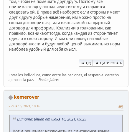
том, чтобы не помешать друг другу. Поэтому все
принимают одну сигнальную систему и стараются
следовать ей. В праве всё наоборот: если стороны имеют
друг к другу добрые намерения, им можно просто на
словах договориться, или взять самый стандартный
договор для проформы. Коллизии в толковании, как
правило, возникают тогда, когда каждая из сторон тянет
одеяло в свою сторону. И там они плюнут на любые
договорённости и будут любой ценой выжимать из норм
наиболее удобный для себя смысл.
QQ
ЦИТИРОВАТЬ
Entre los individuos, como entre las naciones, el respeto al derecho
ajeno es la paz.
- Benito Juárez
kemerover
июня 16, 2021, 10:16
#5
Цитата: Bhudh от июня 16, 2021, 09:25
Вот и решение: исключить из синтаксиса языка