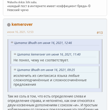
Waheeba dokin ʔebi naha.
«каждый пост в интернете имеет коэффициент бреда» ©
Невский чукчо
kemerover
июня 16, 2021, 12:53
#13
Цитата: Bhudh от июня 16, 2021, 12:46
Цитата: kemerover от июня 16, 2021, 11:40
Не понял, чему не соответствует.
Цитата: Bhudh от июня 16, 2021, 09:25
исключить из синтаксиса языка любые
сложноподчинённые и сложносочинённые
предложения
Там же соль в том, что есть определение слева и
определение справа, и непонятно, как они относятся к
двум косвенным дополнениям с союзом «и». И простым
избавлением от сложных предложения эту проблему не