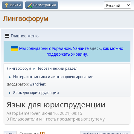
Войти
Регистрация
Лингвофорум
Главное меню
Мы солидарны с Украиной. Узнайте
здесь
, как можно
поддержать Украину.
Лингвофорум
Теоретический раздел
►
Интерлингвистика и лингвопроектирование
►
(Модератор:
wandrien
)
Язык для юриспруденции
►
Язык для юриспруденции
Автор kemerover, июня 16, 2021, 09:15
0 Пользователи и 1 гость просматривают эту тему.
Страницы
1