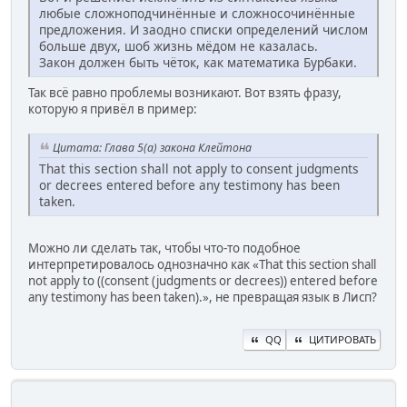
любые сложноподчинённые и сложносочинённые
предложения. И заодно списки определений числом
больше двух, шоб жизнь мёдом не казалась.
Закон должен быть чёток, как математика Бурбаки.
Так всё равно проблемы возникают. Вот взять фразу,
которую я привёл в пример:
Цитата: Глава 5(а) закона Клейтона
That this section shall not apply to consent judgments
or decrees entered before any testimony has been
taken.
Можно ли сделать так, чтобы что-то подобное
интерпретировалось однозначно как «That this section shall
not apply to ((consent (judgments or decrees)) entered before
any testimony has been taken).», не превращая язык в Лисп?
QQ
ЦИТИРОВАТЬ