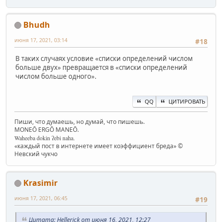
Bhudh
июня 17, 2021, 03:14
#18
В таких случаях условие «списки определений числом
больше двух» превращается в «списки определений
числом больше одного».
QQ
ЦИТИРОВАТЬ
Пиши, что думаешь, но думай, что пишешь.
MONEŌ ERGŌ MANEŌ.
Waheeba dokin ʔebi naha.
«каждый пост в интернете имеет коэффициент бреда» ©
Невский чукчо
Krasimir
июня 17, 2021, 06:45
#19
Цитата: Hellerick от июня 16, 2021, 12:27