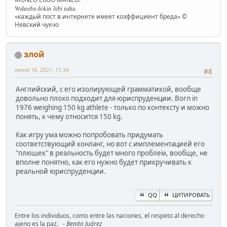
Waheeba dokin ʔebi naha.
«каждый пост в интернете имеет коэффициент бреда» ©
Невский чукчо
злой
июня 16, 2021, 11:34
#8
Английский, с его изолирующей грамматикой, вообще
довольно плохо подходит для юриспруденции. Born in
1976 weighing 150 kg athlete - только по контексту и можно
понять, к чему относится 150 kg.
Как игру ума можно попробовать придумать
соответствующий конланг, но вот с имплементацией его
"плюшек" в реальность будет много проблем, вообще, не
вполне понятно, как его нужно будет прикручивать к
реальной юриспруденции.
QQ
ЦИТИРОВАТЬ
Entre los individuos, como entre las naciones, el respeto al derecho
ajeno es la paz.
- Benito Juárez