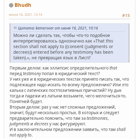
Bhudh
июня 16, 2021, 13:14
#15
Цитата: kemerover от июня 16, 2021, 10:16
Можно ли сделать так, чтобы что-то подобное
интерпретировалось однозначно как «That this
section shall not apply to ((consent (judgments or
decrees)) entered before any testimony has been
taken).», не превращая язык в Лисп?
Первым делом: как эллипсис определительного
that
перед
testimony
попал в юридический текст?
У них уже и в юридических текстах принято писать так, что
подлежащее надо искать по всему предложению? Или это
калька с латинских постпозитивных причастий? Ну дык
тогда и падежи из латыни возьмите, чего мелочиться-то.
Понятней будет.
Вторым делом: раз у нас нет сложных предложений,
значит, будут несколько простых. В которых и следует
предварительно пояснить, что там за
testimonies
,
judgments
и
decrees
у нас фигурируют.
И в заключительном предложении заявить, что там
shall
not apply to
.