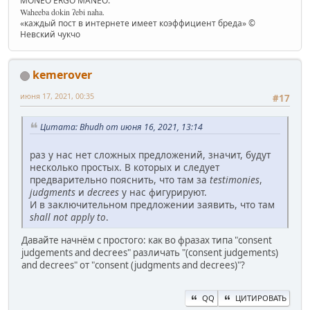
MONEŌ ERGŌ MANEŌ.
Waheeba dokin ʔebi naha.
«каждый пост в интернете имеет коэффициент бреда» ©
Невский чукчо
kemerover
июня 17, 2021, 00:35
#17
Цитата: Bhudh от июня 16, 2021, 13:14
раз у нас нет сложных предложений, значит, будут
несколько простых. В которых и следует
предварительно пояснить, что там за
testimonies
,
judgments
и
decrees
у нас фигурируют.
И в заключительном предложении заявить, что там
shall not apply to
.
Давайте начнём с простого: как во фразах типа "consent
judgements and decrees" различать "(consent judgements)
and decrees" от "consent (judgments and decrees)"?
QQ
ЦИТИРОВАТЬ