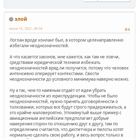
злой
июня 16, 2021, 09:34
#4
Логлан вроде конланг был, в котором целенаправленно
избегали неоднозначностей.
А что касается законов, мне кажется, как там не ловчи,
средствами юридической техники избежать
неоднозначностей вряд ли получится, потому что человек
интенсивно оперирует контекстами. Свести
неоднозначности до условного минимума наверно можно.
Ну а так, чем-то наивным отдаёт от идеи убрать
неоднозначности из юриспруденции. Чтобы не было
неоднозначностей, нужно принять договорённости о
толковании, которых все будут строго придерживаться, а
это крайне маловероятно. Упомянутый выше пример с
авиационным английским предполагает добрые
намерения сторон по отношению друг к другу, там по
определению считается, что диспетчера и пилоты хотят
нормально сделать свою работу, и весь вопрос только в