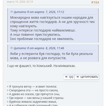
марта 10, 2026, 02:19
#164
Цитата: R от марта 7, 2026, 17:12
Міжнародна мова нав'язується іншим народам для
спрощення життя господарів. А не для зручності тих
кому нав'язують.
Тому інтереси господарів найважливіші.
А інші повинні пристосуватись.
Їхні проблеми господарів не хвилюють.
Цитата: R от марта 8, 2026, 11:46
Якби у есперанта був господар, то би була реальна
мова, а не розвага для ентузіастів.
І що не фашист, то Хомський. На мінімалках.
QQ
ЦИТИРОВАТЬ
> Я тронула ветку — и вмиг поняла:
> Смородина эта — не просто смола,
> А древо из сказок, где прячутся сны,
> Где корни — как вены у нашей страны.
> Бурёнка жевала задумчиво жмых,
> А я собирала свой сказочный стих.