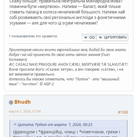
Скажу більше: правильна нейтральна міжнародна мова і
повинна бути «мертвою». Нативи — баласт, який тільки
ставить палиці в колеса ненативній більшості. Нативи хай
собі розвивають свої регіональні англоїди з фонетичними
зсувами — але для чого ці зсуви ненативам?
1 пользователю
это нравится.
QQ
ЦИТИРОВАТЬ
Пролетареві ніколи вчити європейських мов, бодай би свою знати
добре і на ній принести до своєї хати світло знання
(Гнат
Хоткевич)
ÆC CASALI NAXI PRASQURI: AHOV CÆRU, MERTVÆRI TÆ SLAVUTÆT!
Вони просили його: «Скажи: кетум», а він говорив: «сатем», і не
міг вимовити правильно.
Хотелось бы также отметить, что "Питон" - это "мышиный
язык" : "пи+тон".
© АБР-2
Bhudh
марта 7, 2026, 07:04
#160
Цитата: Python от марта 7, 2026, 00:23
(французи і *франційці, німці і *німеччани, греки і