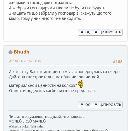
жебраки в господарів погрались.
А жебраки господарями ніколи не були і не будуть.
Знищать те що забрали у господарів, скажуть що того
мало, тому у них нічого і не виходить.
QQ
ЦИТИРОВАТЬ
Bhudh
марта 11, 2026, 11:38
#168
А как это у Вас так интересно мысля повернулась со сферы
Дайсона как строительства общечеловеческой
материальной ценности на колхоз?
Отнять и поделить кагбе никто не предлагал.
QQ
ЦИТИРОВАТЬ
Пиши, что думаешь, но думай, что пишешь.
MONEŌ ERGŌ MANEŌ.
Waheeba dokin ʔebi naha.
«каждый пост в интернете имеет коэффициент бреда» ©