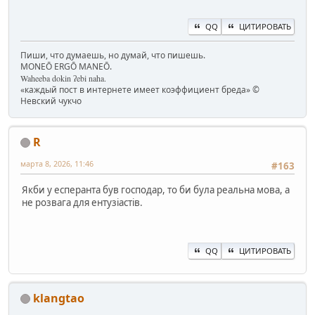
QQ
ЦИТИРОВАТЬ
Пиши, что думаешь, но думай, что пишешь.
MONEŌ ERGŌ MANEŌ.
Waheeba dokin ʔebi naha.
«каждый пост в интернете имеет коэффициент бреда» ©
Невский чукчо
R
марта 8, 2026, 11:46
#163
Якби у есперанта був господар, то би була реальна мова, а
не розвага для ентузіастів.
QQ
ЦИТИРОВАТЬ
klangtao