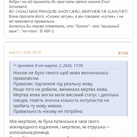
добре і на ній принести до своєї хати світло знання
(Гнат
Хоткевич)
ÆC CASALI NAXI PRASQURI: AHOV CÆRU, MERTVÆRI TÆ SLAVUTÆT!
Вони просили його: «Скажи: кетум», а він говорив: «сатем», і не
міг вимовити правильно.
Хотелось бы также отметить, что "Питон" - это "мышиный
язык" : "пи+тон".
© АБР-2
марта 7, 2026, 00:33
#159
Цитата: R от марта 2, 2026, 17:30
Ніколи не було такого щоб мова визначалась
правописом.
Правопис підганяли під реальну мову.
Якщо того не робили, виникала мертва мова.
Мертва мова могла мати високий статус і декілька
ізводів. Навіть значна кількість ентузіастів не
зробить ту мову живою.
Правильність нікому не потрібна.
Між мертвою, як була латинська в часи свого
міжнародного ходження, і мертвою, як етруська —
колосальна різниця.