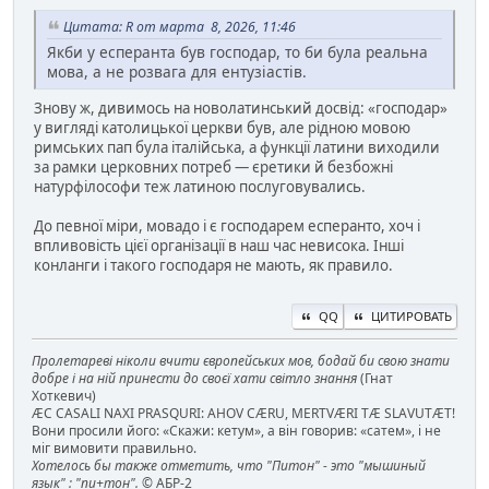
Цитата: R от марта 8, 2026, 11:46
Якби у есперанта був господар, то би була реальна
мова, а не розвага для ентузіастів.
Знову ж, дивимось на новолатинський досвід: «господар»
у вигляді католицької церкви був, але рідною мовою
римських пап була італійська, а функції латини виходили
за рамки церковних потреб — єретики й безбожні
натурфілософи теж латиною послуговувались.
До певної міри, мовадо і є господарем есперанто, хоч і
впливовість цієї організації в наш час невисока. Інші
конланги і такого господаря не мають, як правило.
QQ
ЦИТИРОВАТЬ
Пролетареві ніколи вчити європейських мов, бодай би свою знати
добре і на ній принести до своєї хати світло знання
(Гнат
Хоткевич)
ÆC CASALI NAXI PRASQURI: AHOV CÆRU, MERTVÆRI TÆ SLAVUTÆT!
Вони просили його: «Скажи: кетум», а він говорив: «сатем», і не
міг вимовити правильно.
Хотелось бы также отметить, что "Питон" - это "мышиный
язык" : "пи+тон".
© АБР-2