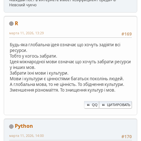
Невский чукчо
R
марта 11, 2026, 13:29
#169
Будь-яка глобальна ідея означає що хочуть задіяти всі
ресурси.
Тобто у когось забрати.
Ідея міжнародної мови означає що хочуть забрати ресурси
у інших мов.
Забрати їхні мови і культури.
Мови і культури є цінностями багатьох поколінь людей.
А глобальна мова, то не цінність. То збіднення культури.
Зменшення різномаїття. То знищення культур і мов.
QQ
ЦИТИРОВАТЬ
Python
марта 11, 2026, 14:00
#170