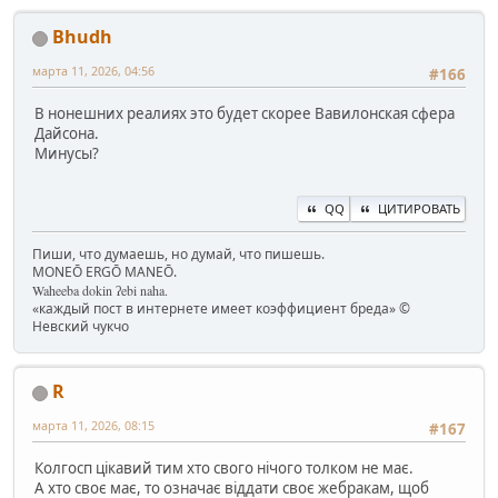
Bhudh
марта 11, 2026, 04:56
#166
В нонешних реалиях это будет скорее Вавилонская сфера
Дайсона.
Минусы?
QQ
ЦИТИРОВАТЬ
Пиши, что думаешь, но думай, что пишешь.
MONEŌ ERGŌ MANEŌ.
Waheeba dokin ʔebi naha.
«каждый пост в интернете имеет коэффициент бреда» ©
Невский чукчо
R
марта 11, 2026, 08:15
#167
Колгосп цікавий тим хто свого нічого толком не має.
А хто своє має, то означає віддати своє жебракам, щоб