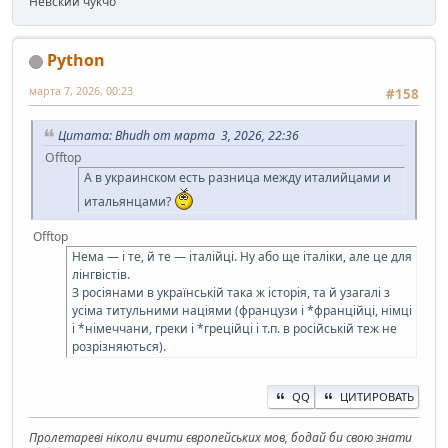
Невский чукчо
Python
марта 7, 2026, 00:23
#158
Цитата: Bhudh от марта 3, 2026, 22:36
Offtop
А в украинском есть разница между италийцами и
итальянцами?
Offtop
Нема — і те, й те — італійці. Ну або ще італіки, але це для
лінгвістів.
З росіянами в українській така ж історія, та й узагалі з
усіма титульними націями (французи і *франційці, німці
і *німеччани, греки і *греційці і т.п. в російській теж не
розрізняються).
QQ
ЦИТИРОВАТЬ
Пролетареві ніколи вчити європейських мов, бодай би свою знати