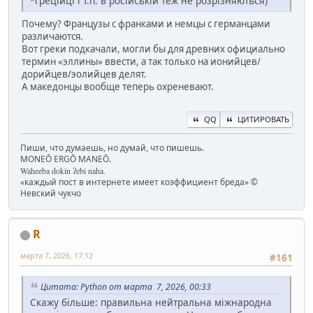
*греційці і т.п. в російській теж не розрізняються)
Почему? Французы с франками и немцы с германцами
различаются.
Вот греки подкачали, могли бы для древних официально
термин «эллины» ввести, а так только на ионийцев/
дорийцев/эолийцев делят.
А македонцы вообще теперь охреневают.
QQ
ЦИТИРОВАТЬ
Пиши, что думаешь, но думай, что пишешь.
MONEŌ ERGŌ MANEŌ.
Waheeba dokin ʔebi naha.
«каждый пост в интернете имеет коэффициент бреда» ©
Невский чукчо
R
марта 7, 2026, 17:12
#161
Цитата: Python от марта 7, 2026, 00:33
Скажу більше: правильна нейтральна міжнародна