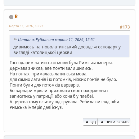
R
марта 11, 2026, 18:22
#173
Цитата: Python от марта 11, 2026, 15:51
дивимось на новолатинський досвід: «господар» у
вигляді католицької церкви
Господарем латинської мови була Римська імперія.
Держава зникла, але понти залишились.
На понтах і трималась латинська мова.
Для самих латинів і їх потомків, ніяких понтів не було.
Понти були для потомків варварів.
Бо варвари мріяли приховати своє походження і
записатись у патриції, або хоча б у плебеї.
А церква тому всьому підігрувала. Робила вигляд ніби
Римська імперія далі існує.
QQ
ЦИТИРОВАТЬ