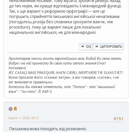
ненативними носіями, тому мусить зробити реверс назад
до тих норм, які краще відповідають її міжнародній функції.
Так, є ще варіант з реформою орфографії — але це
погіршить сприйняття письмової англійської ненативами
(погодьтесь,prəsíjə без словника зрозуміти важче, ніж
procedure), тому це варіант лише для локальної
національної англійської, не для міжнародної.
QQ
ЦИТИРОВАТЬ
Пролетареві ніколи вчити європейських мов, бодай би свою знати
добре і на ній принести до своєї хати світло знання
(Гнат
Хоткевич)
ÆC CASALI NAXI PRASQURI: AHOV CÆRU, MERTVÆRI TÆ SLAVUTÆT!
Вони просили його: «Скажи: кетум», а він говорив: «сатем», і не
міг вимовити правильно.
Хотелось бы также отметить, что "Питон" - это "мышиный
язык" : "пи+тон".
© АБР-2
R
марта 1, 2026, 08:21
#151
Письмова мова походить від розмовної.