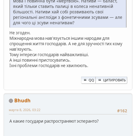
мова і повинна бути «мертвою». Нативи — баласт,
який тільки ставить палиці в колеса ненативній
більшості. Нативи хай собі розвивають свої
регіональні англоїди з фонетичними зсувами — але
для чого ці зсуви ненативам?
Не згоден.
Міжнародна мова нав'язується іншим народам для
спрощення життя господарів. А не для зручності тих кому
нав'язують.
Тому інтереси господарів найважливіші.
А інші повинні пристосуватись.
Їхні проблеми господарів не хвилюють.
QQ
ЦИТИРОВАТЬ
Bhudh
марта 8, 2026, 03:22
#162
А какие государи распространяют эсперанто?