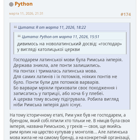
Python
марта 11, 2026, 21:31
#174
Цитата: R от марта 11, 2026, 18:22
Цитата: Python от марта 11, 2026, 15:51
дивимось на новолатинський досвід: «господар»
у вигляді католицької церкви
Господарем латинської мови була Римська імперія.
Держава зникла, але понти залишились.
На понтах і трималась латинська мова.
Для самих латинів і їх потомків, ніяких понтів не
було. Понти були для потомків варварів.
Бо варвари мріяли приховати своє походження і
записатись у патриції, або хоча б у плебеї.
А церква тому всьому підігрувала. Робила вигляд
ніби Римська імперія далі існує.
На тому історичному етапі, Рим уже був не господарем, а
брендом, який собі ліпили хто тільки не. В німців була своя
імперія, названа Римською, у греків — своя, ще якийсь
рим ярлик на царство купував у монголів... Але латинська
мова жила не на самому бренді, а на конкретній організації,