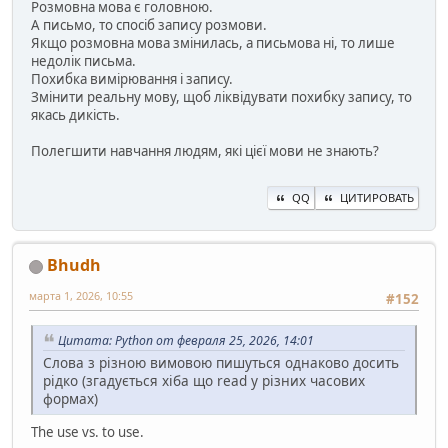
Розмовна мова є головною.
А письмо, то спосіб запису розмови.
Якщо розмовна мова змінилась, а письмова ні, то лише
недолік письма.
Похибка вимірювання і запису.
Змінити реальну мову, щоб ліквідувати похибку запису, то
якась дикість.
Полегшити навчання людям, які цієї мови не знають?
QQ
ЦИТИРОВАТЬ
Bhudh
марта 1, 2026, 10:55
#152
Цитата: Python от февраля 25, 2026, 14:01
Слова з різною вимовою пишуться однаково досить
рідко (згадується хіба що read у різних часових
формах)
The use vs. to use.