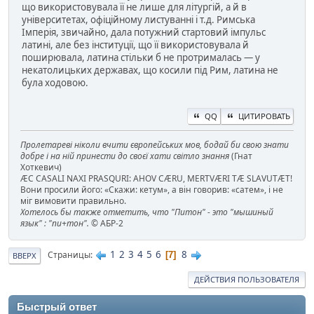
що використовувала її не лише для літургій, а й в
університетах, офіційному листуванні і т.д. Римська
Імперія, звичайно, дала потужний стартовий імпульс
латині, але без інституції, що її використовувала й
поширювала, латина стільки б не протрималась — у
некатолицьких державах, що косили під Рим, латина не
була ходовою.
QQ
ЦИТИРОВАТЬ
Пролетареві ніколи вчити європейських мов, бодай би свою знати
добре і на ній принести до своєї хати світло знання
(Гнат
Хоткевич)
ÆC CASALI NAXI PRASQURI: AHOV CÆRU, MERTVÆRI TÆ SLAVUTÆT!
Вони просили його: «Скажи: кетум», а він говорив: «сатем», і не
міг вимовити правильно.
Хотелось бы также отметить, что "Питон" - это "мышиный
язык" : "пи+тон".
© АБР-2
1
2
3
4
5
6
8
Страницы
7
ВВЕРХ
ДЕЙСТВИЯ ПОЛЬЗОВАТЕЛЯ
Быстрый ответ