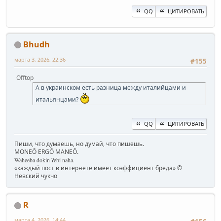
QQ
ЦИТИРОВАТЬ
Bhudh
марта 3, 2026, 22:36
#155
Offtop
А в украинском есть разница между италийцами и
итальянцами?
QQ
ЦИТИРОВАТЬ
Пиши, что думаешь, но думай, что пишешь.
MONEŌ ERGŌ MANEŌ.
Waheeba dokin ʔebi naha.
«каждый пост в интернете имеет коэффициент бреда» ©
Невский чукчо
R
марта 4, 2026, 14:44