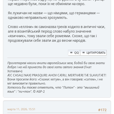
ще недавно були, поки їх не обміняли на євро.
Як лужичан не назви — що німцями, що германцями —
однаково неправильно зрозуміють.
Слово «елліни» як самоназва греків ходило в античні часи,
але в візантійський період слово набуло значення
«язичник», тому звали себе ромеями. Схоже, що так і
продовжували себе звати аж до весни народів.
QQ
ЦИТИРОВАТЬ
Пролетареві ніколи вчити європейських мов, бодай би свою знати
добре і на ній принести до своєї хати світло знання
(Гнат
Хоткевич)
ÆC CASALI NAXI PRASQURI: AHOV CÆRU, MERTVÆRI TÆ SLAVUTÆT!
Вони просили його: «Скажи: кетум», а він говорив: «сатем», і не
міг вимовити правильно.
Хотелось бы также отметить, что "Питон" - это "мышиный
язык" : "пи+тон".
© АБР-2
марта 11, 2026, 15:51
#172