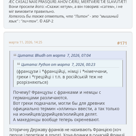
ÆC CASALI NAXI PRASQURI: AHOV CÆRU, MERTVÆRI TÆ SLAVUTÆT!
Вони просили його: «Скажи: кетум», а він говорив: «сатем», і не
міг вимовити правильно.
Хотелось бы также отметить, что "Питон" - это "мышиный
язык" : "пи+тон".
© АБР-2
марта 11, 2026, 14:25
#171
Цитата: Bhudh от марта 7, 2026, 07:04
Цитата: Python от марта 7, 2026, 00:23
(французи і *франційці, німці і *німеччани,
греки і *греційці і т.п. в російській теж не
розрізняються)
Почему? Французы с франками и немцы с
германцами различаются.
Вот греки подкачали, могли бы для древних
официально термин «эллины» ввести, а так только
на ионийцев/дорийцев/эолийцев делят.
А македонцы вообще теперь охреневают.
Історичну Державу франків не називають Францією (хоч
перше і перетікає в друге). Хоча франки в сучасній Франції