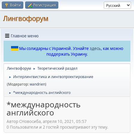
Войти
Регистрация
Лингвофорум
Главное меню
Мы солидарны с Украиной. Узнайте
здесь
, как можно
поддержать Украину.
Лингвофорум
Теоретический раздел
►
Интерлингвистика и лингвопроектирование
►
(Модератор:
wandrien
)
*международность английского
►
*международность
английского
Автор СНовосиба, апреля 10, 2021, 05:57
0 Пользователи и 2 гостей просматривают эту тему.