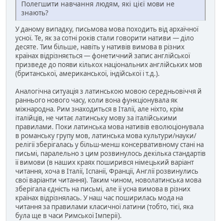
Полегшити навчання людям, які цієї мови не
знають?
У даному випадку, письмова мова походить від архаїчної
усної. Те, як за сотні років стали говорити нативи — діло
десяте. Тим більше, навіть у нативів вимова в різних
країнах відрізняється — фонетичний запис англійської
призведе до появи кількох національних англійських мов
(британської, американської, індійської і т.д.).
Аналогічна ситуація з латинською мовою середньовіччя й
раннього нового часу, коли вона функціонувала як
міжнародна. Рим знаходиться в Італії, але ніхто, крім
італійців, не читає латинську мову за італійськими
правилами. Поки латинська мова нативів еволюціонувала
в романську групу мов, латинська мова культури/науки/
релігії зберігалась у більш-менш консервативному стані на
письмі, паралельно з цим розвинулось декілька стандартів
її вимови (в наших краях поширився німецький варіант
читання, хоча в Італії, Іспанії, Франції, Англії розвинулись
свої варіанти читання). Таким чином, новолатинська мова
зберігала єдність на письмі, але її усна вимова в різних
країнах відрізнялась. У наш час поширилась мода на
читання за правилами класичної латини (тобто, тієї, яка
була ще в часи Римської Імперії).