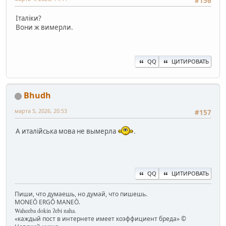
#156
Італіки?
Вони ж вимерли.
QQ
ЦИТИРОВАТЬ
Bhudh
марта 5, 2026, 20:53
#157
А италійська мова не вымерла
.
QQ
ЦИТИРОВАТЬ
Пиши, что думаешь, но думай, что пишешь.
MONEŌ ERGŌ MANEŌ.
Waheeba dokin ʔebi naha.
«каждый пост в интернете имеет коэффициент бреда» ©