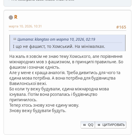
R
марта 10, 2026, 10:31
#165
Цитата: klangtao от марта 10, 2026, 02:19
І що не фашист, то Хомський. На мінімалках.
На жаль я зовсім не знаю тему Хомського, але порівняння
міжнародних мов з фашизмом, в принципі правильне. Бо
фашизм і означає єдність.
Але у мене є краща аналогія. Треба дивитись для чого та
єдина мова потрібна. А вона потрібна для будівництва
Вавилонської вежі.
Бо коли ту вежу будували, єдина міжнародна мова
існувала. Потім вона розпалась і будівництво
припинилось.
Тепер хтось знову хоче єдину мову.
Знову вежу будувати будуть.
QQ
ЦИТИРОВАТЬ