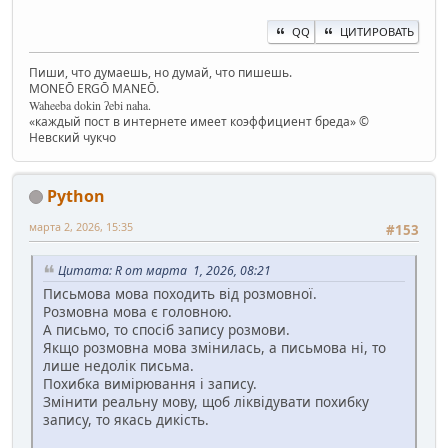
QQ
ЦИТИРОВАТЬ
Пиши, что думаешь, но думай, что пишешь.
MONEŌ ERGŌ MANEŌ.
Waheeba dokin ʔebi naha.
«каждый пост в интернете имеет коэффициент бреда» ©
Невский чукчо
Python
марта 2, 2026, 15:35
#153
Цитата: R от марта 1, 2026, 08:21
Письмова мова походить від розмовної.
Розмовна мова є головною.
А письмо, то спосіб запису розмови.
Якщо розмовна мова змінилась, а письмова ні, то
лише недолік письма.
Похибка вимірювання і запису.
Змінити реальну мову, щоб ліквідувати похибку
запису, то якась дикість.