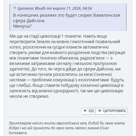
Цитата: Bhudh от марта 11, 2026, 04:56
В нонешних реалиях это будет скорее Вавилонская
сфера Дайсона.
Минусы?
Ми ще на стадії цивілізації 1 планети. Навіть якщо
перетворити Землю на мовно гомогенний плавильний
котел, розселення на сусідні планети автоматично
створить умови для мовного розділення людства (міграція
між планетами технічно обмежена, радіозв'язок — з
великими затримками сигналу і низькою пропускною
здатністю). До того, як черга дійде до сфери Дайсона, ми
ще встигнемо почати розселятись за межі Сонячної
системи — проблеми комунікації з екзопланетами будуть
ще глибші. Якщо ставити побудову космічної цивілізації в
залежність від мовної однорідності, так ми цю цивілізацію
ніколи не створимо.
QQ
ЦИТИРОВАТЬ
Пролетареві ніколи вчити європейських мов, бодай би свою знати
добре і на ній принести до своєї хати світло знання
(Гнат
Хоткевич)