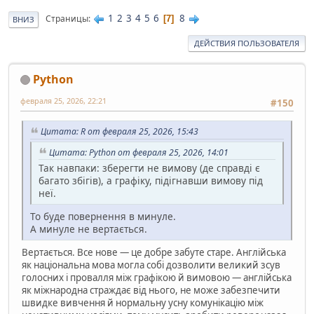
1
2
3
4
5
6
8
Страницы
7
ВНИЗ
ДЕЙСТВИЯ ПОЛЬЗОВАТЕЛЯ
Python
февраля 25, 2026, 22:21
#150
Цитата: R от февраля 25, 2026, 15:43
Цитата: Python от февраля 25, 2026, 14:01
Так навпаки: зберегти не вимову (де справді є
багато збігів), а графіку, підігнавши вимову під
неї.
То буде повернення в минуле.
А минуле не вертається.
Вертається. Все нове — це добре забуте старе. Англійська
як національна мова могла собі дозволити великий зсув
голосних і провалля між графікою й вимовою — англійська
як міжнародна страждає від нього, не може забезпечити
швидке вивчення й нормальну усну комунікацію між