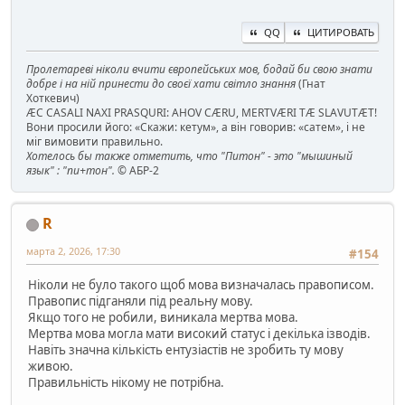
QQ
ЦИТИРОВАТЬ
Пролетареві ніколи вчити європейських мов, бодай би свою знати
добре і на ній принести до своєї хати світло знання
(Гнат
Хоткевич)
ÆC CASALI NAXI PRASQURI: AHOV CÆRU, MERTVÆRI TÆ SLAVUTÆT!
Вони просили його: «Скажи: кетум», а він говорив: «сатем», і не
міг вимовити правильно.
Хотелось бы также отметить, что "Питон" - это "мышиный
язык" : "пи+тон".
© АБР-2
R
марта 2, 2026, 17:30
#154
Ніколи не було такого щоб мова визначалась правописом.
Правопис підганяли під реальну мову.
Якщо того не робили, виникала мертва мова.
Мертва мова могла мати високий статус і декілька ізводів.
Навіть значна кількість ентузіастів не зробить ту мову
живою.
Правильність нікому не потрібна.