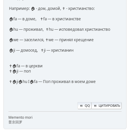
Например: 🏠 - дом, домой, ✝️ - христианство:
🏠fa — в доме, ✝️fa — в христианстве
🏠hu — проживал, ✝️hu — исповедовал христианство
🏠we — заселился, ✝️we — принял крещение
🏠ji — домосед, ✝️ji — христианин
✝️🏠fa — в церкви
✝️🏠ji — поп
✝️🏠ji🏠hu I🏠fa — Поп проживал в моем доме
QQ
ЦИТИРОВАТЬ
Memento mori
普京回罗