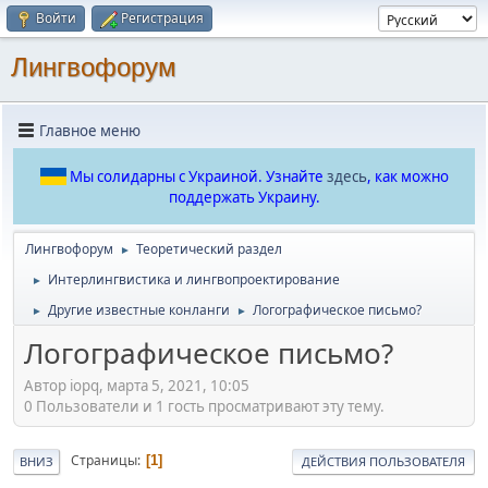
Войти
Регистрация
Лингвофорум
Главное меню
Мы солидарны с Украиной. Узнайте
здесь
, как можно
поддержать Украину.
Лингвофорум
Теоретический раздел
►
Интерлингвистика и лингвопроектирование
►
Другие известные конланги
Логографическое письмо?
►
►
Логографическое письмо?
Автор iopq, марта 5, 2021, 10:05
0 Пользователи и 1 гость просматривают эту тему.
Страницы
1
ВНИЗ
ДЕЙСТВИЯ ПОЛЬЗОВАТЕЛЯ