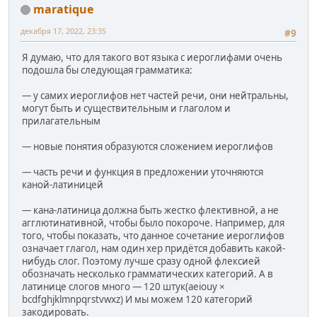
maratique
декабря 17, 2022, 23:35
#9
Я думаю, что для такого вот языка с иероглифами очень
подошла бы следующая грамматика:
— у самих иероглифов нет частей речи, они нейтральны,
могут быть и существительным и глаголом и
прилагательным
— новые понятия образуются сложением иероглифов
— часть речи и функция в предложении уточняются
каной-латиницей
— кана-латиница должна быть жестко флективной, а не
агглютинативной, чтобы было покороче. Например, для
того, чтобы показать, что данное сочетание иероглифов
означает глагол, нам один хер придётся добавить какой-
нибудь слог. Поэтому лучше сразу одной флексией
обозначать несколько грамматических категорий. А в
латинице слогов много — 120 штук(aeiouy ×
bcdfghjklmnpqrstvwxz) И мы можем 120 категорий
закодировать.