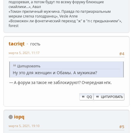
подозревая, а потом будут по всему форуму блюющие
смайлики...», Авал
«Томан приличный мужчина. Правда по патриархальным
меркам слегка голодранец», Vesle Anne
«Возможен ли фонетический переход "ж" в "п с придыханием"»,
forest
ta‍criqt
гость
марта 5, 2021, 11:17
#4
Цитировать
Ну это для женщин и Обамы. А мужикам?
— А форум за такое не заблокируют? Очередная нпк.
QQ
ЦИТИРОВАТЬ
iopq
марта 5, 2021, 19:10
#5