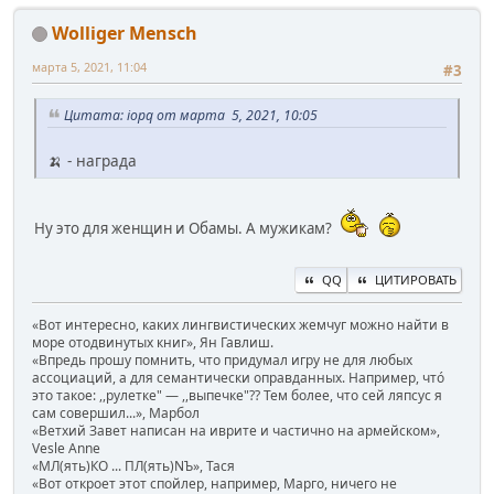
Wolliger Mensch
марта 5, 2021, 11:04
#3
Цитата: iopq от марта 5, 2021, 10:05
🍌 - награда
Ну это для женщин и Обамы. А мужикам?
QQ
ЦИТИРОВАТЬ
«Вот интересно, каких лингвистических жемчуг можно найти в
море отодвинутых книг», Ян Гавлиш.
«Впредь прошу помнить, что придумал игру не для любых
ассоциаций, а для семантически оправданных. Например, чтó
это такое: ,,рулетке" — ,,выпечке"?? Тем более, что сей ляпсус я
сам совершил...», Марбол
«Ветхий Завет написан на иврите и частично на армейском»,
Vesle Anne
«МЛ(ять)КО ... ПЛ(ять)NЪ», Тася
«Вот откроет этот спойлер, например, Марго, ничего не