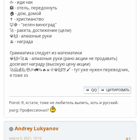
🖕 - иди нах
🏨 - отель, передохнуть
🏠 - дом, домой
✝️ - христианство
🦊🍇 - "зелен виноград"
🚀 - ракета, достижение (цели)
💎🙌 - алмазные руки
🍌 - награда
Грамматика следует из математики
💎🙌=🚀🍌 - алмазные руки (рано акции не продавать)
досягают награду (высокую цену акции)
🚀🤗💰🙋😎🎉🚛🦄🔥☀️🌞💎🙌🍑🖌️ - тут уже нужен переводчик,
я тоже хз
QQ
ЦИТИРОВАТЬ
Poirot: Я, кстати, тоже не любитель выпить, хоть и русский.
jvarg: Профессионал?
Andrey Lukyanov
марта 5, 2021, 10:16
#1