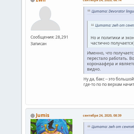
Цитата: Devorator ling
Цитата: zwh от сентя
Сообщения: 28,291
Но и политики и экон
частично получается
Записан
Именно, что получаетс
перестало работать. В
коронаафера и являет
видно.
Ну да, бакс -- это больш
где-то по по верхам начита
Jumis
сентября 24, 2020, 08:39
Цитата: zwh от сентябр