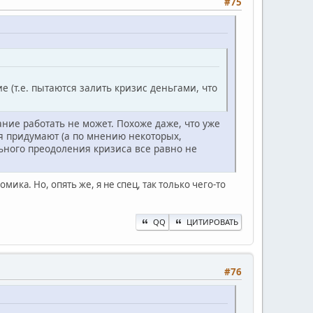
#75
е (т.е. пытаются залить кризис деньгами, что
ание работать не может. Похоже даже, что уже
ия придумают (а по мнению некоторых,
ьного преодоления кризиса все равно не
ика. Но, опять же, я не спец, так только чего-то
QQ
ЦИТИРОВАТЬ
#76