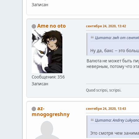
Записан
Ame no oto
сентября 24, 2020, 13:42
Цитата: zwh от сентябр
Ну да, бакс -- это бол
Валюта не может быть пи
неверным, потому что эта
Сообщения: 356
Записан
Quod scripsi, scripsi.
az-
сентября 24, 2020, 13:43
mnogogreshny
Цитата: Andrey Lukyano
Это смотря чем занима