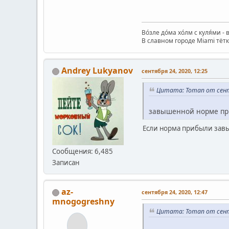
Во́зле до́ма хо́лм с куля́ми - 
В славном городе Miami тётк
Andrey Lukyanov
сентября 24, 2020, 12:25
Цитата: Toman от сентя
завышенной норме п
Если норма прибыли завы
Сообщения: 6,485
Записан
az-
сентября 24, 2020, 12:47
mnogogreshny
Цитата: Toman от сентя