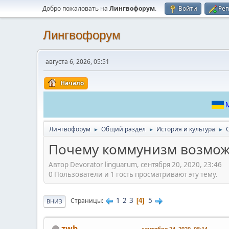
Добро пожаловать на
Лингвофорум
.
Войти
Рег
Лингвофорум
августа 6, 2026, 05:51
Начало
М
Лингвофорум
Общий раздел
История и культура
►
►
►
Почему коммунизм возмож
Автор Devorator linguarum, сентября 20, 2020, 23:46
0 Пользователи и 1 гость просматривают эту тему.
1
2
3
5
Страницы
4
ВНИЗ
zwh
сентября 24, 2020, 08:14