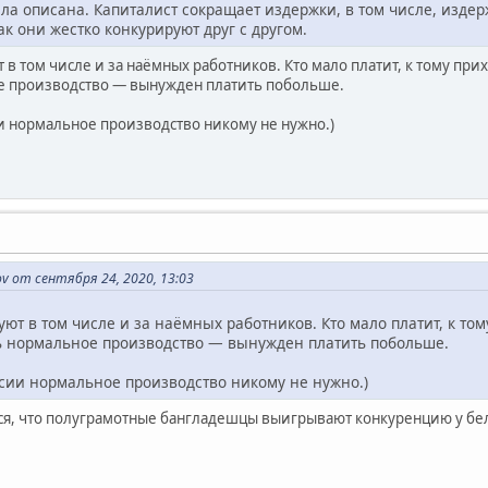
а описана. Капиталист сокращает издержки, в том числе, издерж
ак они жестко конкурируют друг с другом.
в том числе и за наёмных работников. Кто мало платит, к тому прих
е производство — вынужден платить побольше.
ии нормальное производство никому не нужно.)
v от сентября 24, 2020, 13:03
ют в том числе и за наёмных работников. Кто мало платит, к том
ть нормальное производство — вынужден платить побольше.
оссии нормальное производство никому не нужно.)
тся, что полуграмотные бангладешцы выигрывают конкуренцию у бел