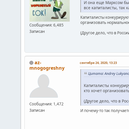
И она еще Марксом был
все капиталисты, так к
Капиталисты конкурируют 
организовать нормально
Сообщения: 6,485
Записан
(Другое дело, что в Росс
az-
сентября 24, 2020, 13:23
mnogogreshny
Цитата: Andrey Lukyano
Капиталисты конкуриру
кто хочет организова
(Другое дело, что в Р
Сообщения: 1,472
Записан
И почему-то так получае