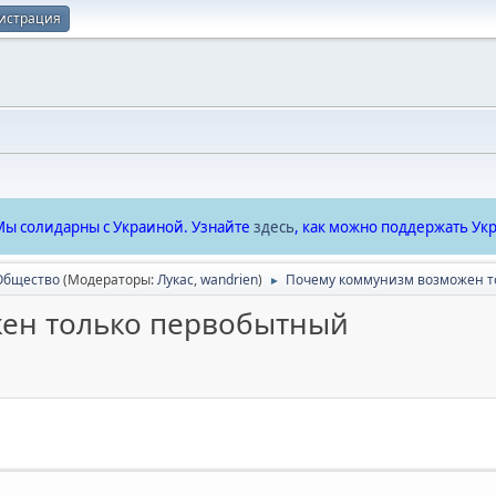
истрация
ы солидарны с Украиной. Узнайте
здесь
, как можно поддержать Укр
Общество
(Модераторы:
Лукас
,
wandrien
)
Почему коммунизм возможен т
►
ен только первобытный