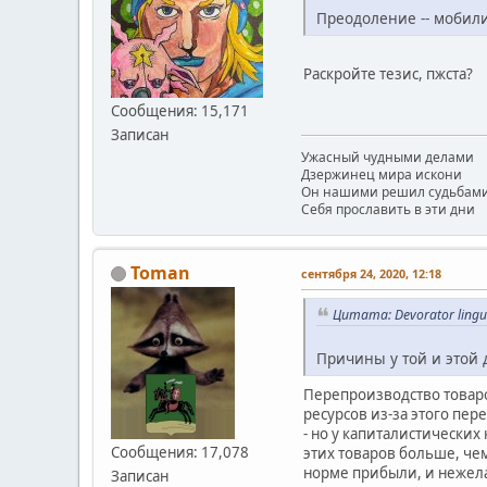
Преодоление -- мобил
Раскройте тезис, пжста?
Сообщения: 15,171
Записан
Ужасный чудными делами
Дзержинец мира искони
Он нашими решил судьбам
Себя прославить в эти дни
Toman
сентября 24, 2020, 12:18
Цитата: Devorator ling
Причины у той и этой 
Перепроизводство товаро
ресурсов из-за этого пе
- но у капиталистически
Сообщения: 17,078
этих товаров больше, ч
норме прибыли, и нежела
Записан