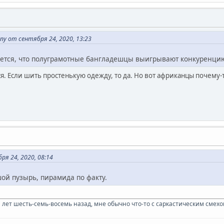
y от сентября 24, 2020, 13:23
ается, что полуграмотные бангладешцы выигрывают конкуренцию 
я. Если шить простенькую одежду, то да. Но вот африканцы почему-т
я 24, 2020, 08:14
ьшой пузырь, пирамида по факту.
л лет шесть-семь-восемь назад, мне обычно что-то с саркастическим смехом