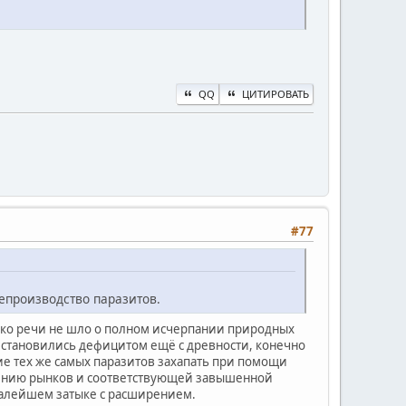
QQ
ЦИТИРОВАТЬ
#77
репроизводство паразитов.
изко речи не шло о полном исчерпании природных
ы становились дефицитом ещё с древности, конечно
ие тех же самых паразитов захапать при помощи
рению рынков и соответствующей завышенной
 малейшем затыке с расширением.