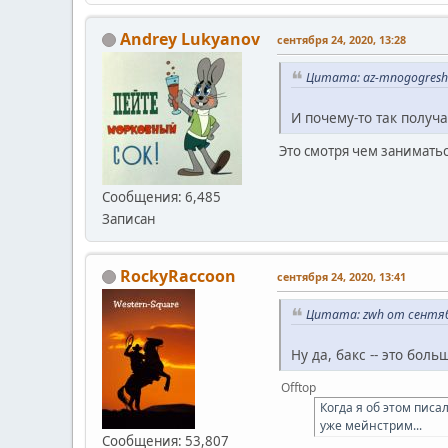
Andrey Lukyanov
сентября 24, 2020, 13:28
Цитата: az-mnogogreshn
И почему-то так получ
Это смотря чем заниматьс
Сообщения: 6,485
Записан
RockyRaccoon
сентября 24, 2020, 13:41
Цитата: zwh от сентябр
Ну да, бакс -- это бол
Offtop
Когда я об этом писа
уже мейнстрим...
Сообщения: 53,807