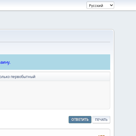
аину.
олько первобытный
ОТВЕТИТЬ
ПЕЧАТЬ