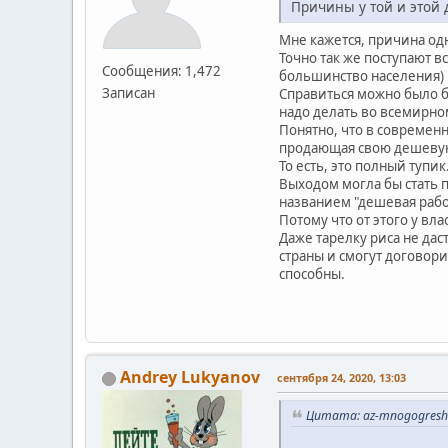
Причины у той и этой 
Мне кажется, причина одн
Точно так же поступают в
Сообщения: 1,472
большинство населения) п
Записан
Справиться можно было б
надо делать во всемирном
Понятно, что в современ
продающая свою дешевую
То есть, это полный тупик
Выходом могла бы стать 
названием "дешевая рабо
Потому что от этого у вл
Даже тарелку риса не да
страны и смогут договори
способны.
Andrey Lukyanov
сентября 24, 2020, 13:03
Цитата: az-mnogogreshn