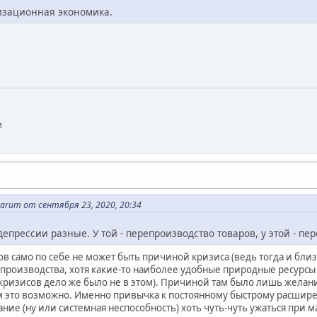
изационная экономика.
и
uarum от сентября 23, 2020, 20:34
депрессии разные. У той - перепроизводство товаров, у этой - пе
в само по себе не может быть причиной кризиса (ведь тогда и бл
репроизводства, хотя какие-то наиболее удобные природные ресурс
х кризисов дело же было не в этом). Причиной там было лишь желан
ем это возможно. Именно привычка к постоянному быстрому расши
ние (ну или системная неспособность) хоть чуть-чуть ужаться при