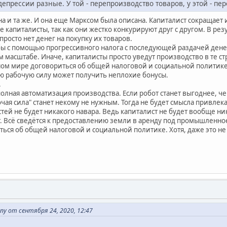
депрессии разные. У той - перепроизводство товаров, у этой - пе
а и та же. И она еще Марксом была описана. Капиталист сокращает 
се капиталисты, так как они жестко конкурируют друг с другом. В ре
росто нет денег на покупку их товаров.
ы с помощью прогрессивного налога с последующей раздачей денег 
 масштабе. Иначе, капиталисты просто уведут производство в те ст
ном мире договориться об общей налоговой и социальной политике 
 рабочую силу может получить неплохие бонусы.
.
полная автоматизация производства. Если робот станет выгоднее, 
чая сила" станет некому не нужным. Тогда не будет смысла привле
астей не будет никакого навара. Ведь капиталист не будет вообще 
ст. Всё сведётся к предоставлению земли в аренду под промышленно
ться об общей налоговой и социальной политике. Хотя, даже это не
y от сентября 24, 2020, 12:47