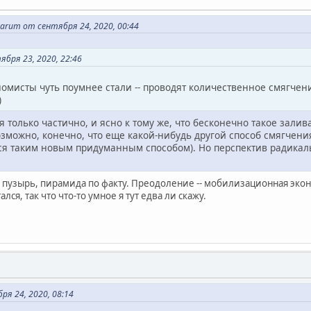
uarum от сентября 24, 2020, 00:44
бря 23, 2020, 22:46
омисты чуть поумнее стали -- проводят количественное смягчени
)
я только частично, и ясно к тому же, что бесконечно такое залив
озможно, конечно, что еще какой-нибудь другой способ смягчен
ся таким новым придуманным способом). Но перспектив радикал
ой пузырь, пирамида по факту. Преодоление -- мобилизационная эконом
лся, так что что-то умное я тут едва ли скажу.
я 24, 2020, 08:14