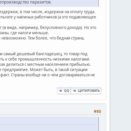
репроизводство паразитов.
издержки, в том числе, издержки на оплату труда.
зультате у наёмных работников (а это подавляющее
(в виде, например, безусловного дохода). Но это
раны, где налоги меньше.
невозможно. Тем более, что бедная страна,
чем самый дешевый бангладешец, то товар под
кать к себе промышленность низкими налогами.
никак делиться с местным населением прибылью.
е предприятие. Может быть, в такой ситуации
 факт. Страны вообще ни о чём договариваться не
QQ
ЦИТИРОВАТЬ
#80