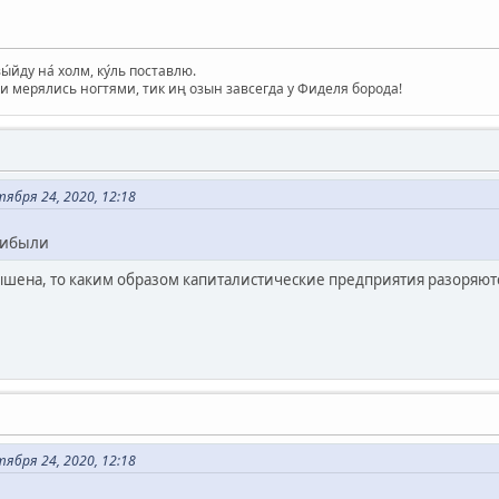
вы́йду на́ холм, ку́ль поставлю.
и мерялись ногтями, тик иң озын завсегда у Фиделя борода!
бря 24, 2020, 12:18
рибыли
шена, то каким образом капиталистические предприятия разоряют
бря 24, 2020, 12:18