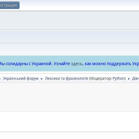
истрация
ы солидарны с Украиной. Узнайте
здесь
, как можно поддержать Укр
Український форум
Лексика та фразеологія
(Модератор:
Python
)
Дів
►
►
►