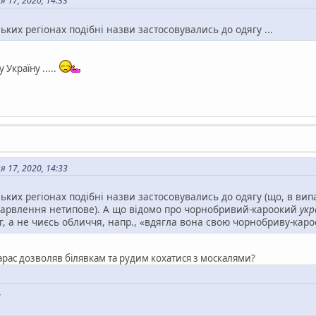
 17, 2020, 14:33
ських регіонах подібні назви застосовувались до одягу ...
 Україну .....
 17, 2020, 14:33
ських регіонах подібні назви застосовувались до одягу (що, в ви
барвлення нетипове). А що відомо про чорнобривий-кароокий
укр
, а не чиєсь обличчя, напр., «вдягла вона свою чорнобриву-кароо
арас дозволяв білявкам та рудим кохатися з москалями?
,