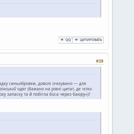
QQ
ЦИТИРОВАТЬ
#28
падку синьобровки, доволі очікувано — для
аїнський
одяг (бажано на рівні цитат, де чітко
ку запаску та й побігла боса через баюру»)?