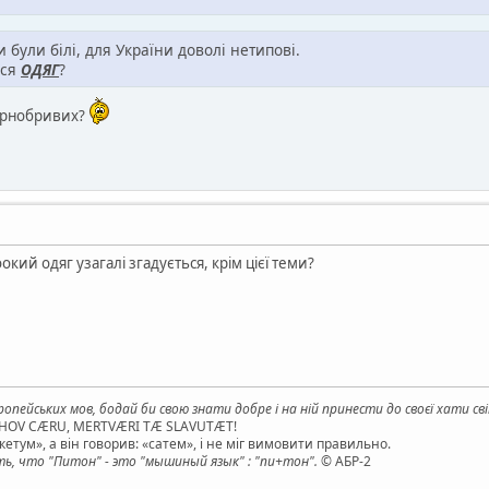
и були білі, для України доволі нетипові.
ься
ОДЯГ
?
орнобривих?
кий одяг узагалі згадується, крім цієї теми?
опейських мов, бодай би свою знати добре і на ній принести до своєї хати св
AHOV CÆRU, MERTVÆRI TÆ SLAVUTÆT!
етум», а він говорив: «сатем», і не міг вимовити правильно.
, что "Питон" - это "мышиный язык" : "пи+тон".
© АБР-2