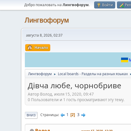
Добро пожаловать на
Лингвофорум
.
Войти
Рег
Лингвофорум
августа 8, 2026, 02:37
Начало
М
Лингвофорум
Local boards - Разделы на разных языках
►
Дівча любе, чорнобриве
Автор Волод, июля 15, 2020, 09:47
0 Пользователи и 1 гость просматривают эту тему.
1
3
Страницы
2
ВНИЗ
Волод
июля 17, 2020, 12:30