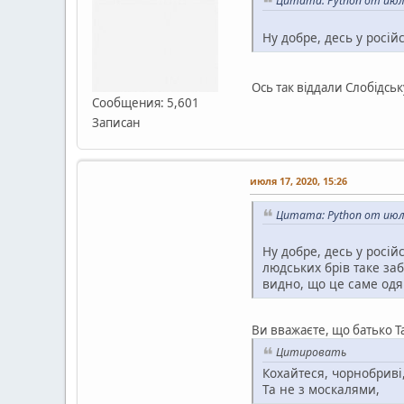
Цитата: Python от июля
Ну добре, десь у росій
Ось так віддали Слобідську
Сообщения: 5,601
Записан
июля 17, 2020, 15:26
Цитата: Python от июля
Ну добре, десь у росій
людських брів таке за
видно, що це саме одяг
Ви вважаєте, що батько Т
Цитировать
Кохайтеся, чорнобриві
Та не з москалями,