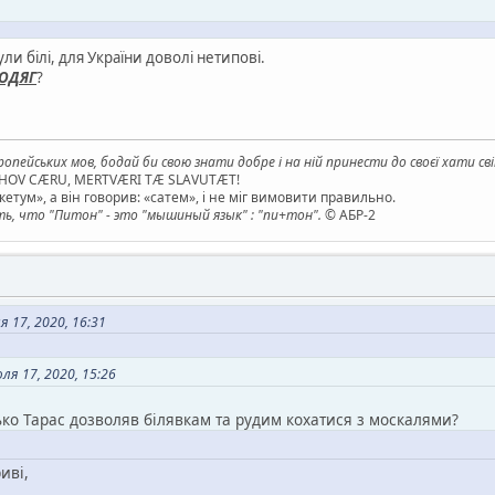
ли білі, для України доволі нетипові.
ОДЯГ
?
опейських мов, бодай би свою знати добре і на ній принести до своєї хати св
AHOV CÆRU, MERTVÆRI TÆ SLAVUTÆT!
етум», а він говорив: «сатем», і не міг вимовити правильно.
, что "Питон" - это "мышиный язык" : "пи+тон".
© АБР-2
 17, 2020, 16:31
я 17, 2020, 15:26
ько Тарас дозволяв білявкам та рудим кохатися з москалями?
иві,