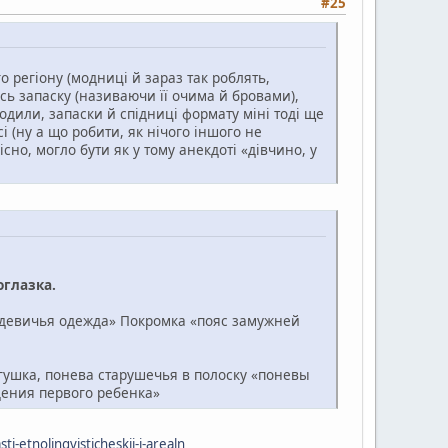
#25
о регіону (модниці й зараз так роблять,
усь запаску (називаючи її очима й бровами),
ходили, запаски й спідниці формату міні тоді ще
 (ну а що робити, як нічого іншого не
сно, могло бути як у тому анекдоті «дівчино, у
оглазка.
девичья одежда» Покромка «пояс замужней
гушка, понева старушечья в полоску «поневы
ения первого ребенка»
-etnolingvisticheskii-i-arealn