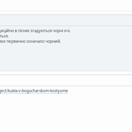
иційно в піснях згадуються чорні очі.
ться.
, яке первинно означало чорний.
ubject/kukla-v-bogucharskom-kostyume