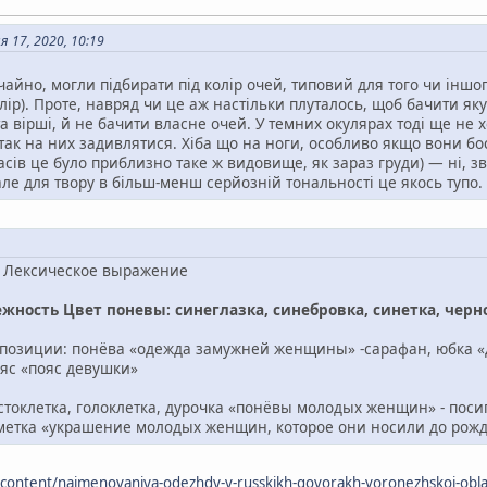
 17, 2020, 10:19
айно, могли підбирати під колір очей, типовий для того чи іншог
лір). Проте, навряд чи це аж настільки плуталось, щоб бачити як
та вірші, й не бачити власне очей. У темних окулярах тоді ще не 
ак на них задивлятися. Хіба що на ноги, особливо якщо вони босі
сів це було приблизно таке ж видовище, як зараз груди) — ні, зві
», але для твору в більш-менш серйозній тональності це якось тупо.
 Лексическое выражение
жность Цвет поневы: синеглазка, синебровка, синетка, черн
позиции: понёва «одежда замужней женщины» -сарафан, юбка «
яс «пояс девушки»
токлетка, голоклетка, дурочка «понёвы молодых женщин» - поси
етка «украшение молодых женщин, которое они носили до рожд
content/naimenovaniya-odezhdy-v-russkikh-govorakh-voronezhskoi-oblasti