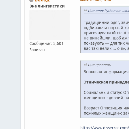
Вне лингвистики
Цитата: Python от июля
Традиційний одяг, звич
підбираючи під свій ко
присвячувати їй пісні 
не винайшли, щоб аж т
показують — для тих ча
Сообщения: 5,601
вас такі великі... очі
Записан
Цитировать
Знаковая информация
Этническая принадле
Социальный статус Оп
женщины» - девчий по
Возраст Оппозиция час
пожилых женщин»; зам
https://www.dissercat.com/