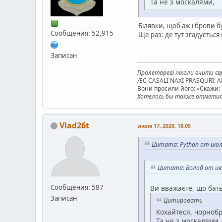
Та не з москалями,
Білявки, щоб аж і брови бу
Сообщения: 52,915
Ще раз: де тут згадується
Записан
Пролетареві ніколи вчити євр
ÆC CASALI NAXI PRASQURI: 
Вони просили його: «Скажи: к
Хотелось бы также отметить
Vlad26t
июля 17, 2020, 18:05
Цитата: Python от июля
Цитата: Волод от июл
Сообщения: 587
Ви вважаєте, що бат
Записан
Цитировать
Кохайтеся, чорнобр
Та не з москалями,