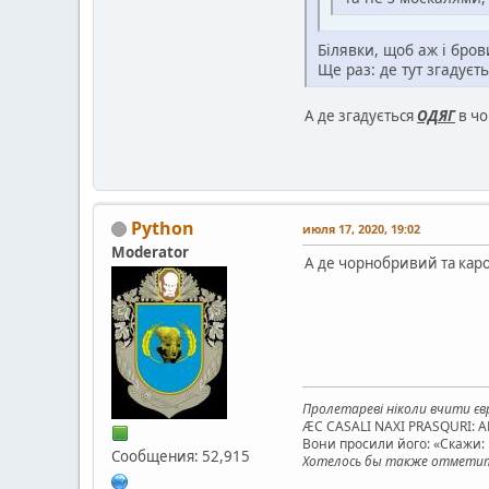
Білявки, щоб аж і бров
Ще раз: де тут згадуєт
А де згадується
ОДЯГ
в ч
Python
июля 17, 2020, 19:02
Moderator
А де чорнобривий та кароо
Пролетареві ніколи вчити євр
ÆC CASALI NAXI PRASQURI: 
Вони просили його: «Скажи: к
Сообщения: 52,915
Хотелось бы также отметить