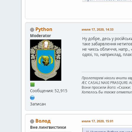
Python
июля 17, 2020, 14:33
Moderator
Ну добре, десь у російськ
таке забарвлення нетипо
не чиєсь обличчя, напр.,
одязі, то, наприклад, плах
Пролетареві ніколи вчити євр
ÆC CASALI NAXI PRASQURI: 
Вони просили його: «Скажи: к
Сообщения: 52,915
Хотелось бы также отметить
Записан
Волод
июля 17, 2020, 15:01
Вне лингвистики