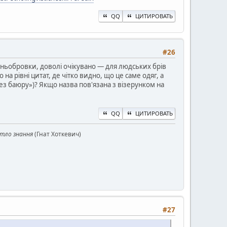
QQ
ЦИТИРОВАТЬ
#26
синьобровки, доволі очікувано — для людських брів
 на рівні цитат, де чітко видно, що це саме одяг, а
ез баюру»)? Якщо назва пов'язана з візерунком на
QQ
ЦИТИРОВАТЬ
ітло знання
(Гнат Хоткевич)
#27