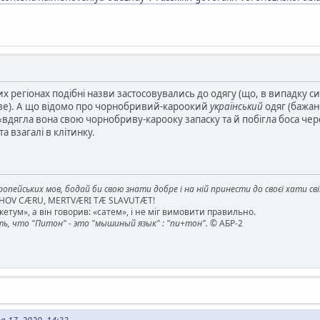
их регіонах подібні назви застосовувались до одягу (що, в випадку 
ве). А що відомо про чорнобривий-кароокий
український
одяг (бажано
 «вдягла вона свою чорнобриву-карооку запаску та й побігла боса чер
та взагалі в клітинку.
опейських мов, бодай би свою знати добре і на ній принести до своєї хати св
AHOV CÆRU, MERTVÆRI TÆ SLAVUTÆT!
етум», а він говорив: «сатем», і не міг вимовити правильно.
, что "Питон" - это "мышиный язык" : "пи+тон".
© АБР-2