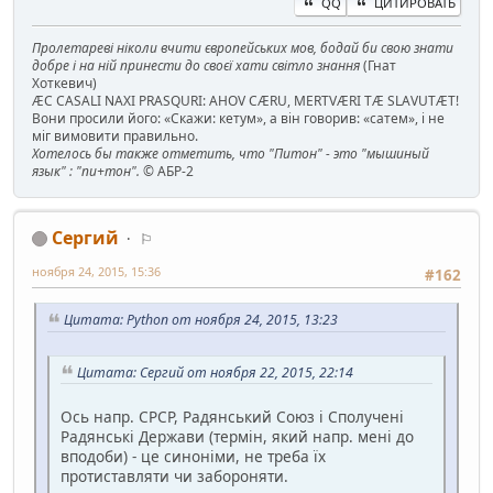
QQ
ЦИТИРОВАТЬ
Пролетареві ніколи вчити європейських мов, бодай би свою знати
добре і на ній принести до своєї хати світло знання
(Гнат
Хоткевич)
ÆC CASALI NAXI PRASQURI: AHOV CÆRU, MERTVÆRI TÆ SLAVUTÆT!
Вони просили його: «Скажи: кетум», а він говорив: «сатем», і не
міг вимовити правильно.
Хотелось бы также отметить, что "Питон" - это "мышиный
язык" : "пи+тон".
© АБР-2
Сергий
⚐
ноября 24, 2015, 15:36
#162
Цитата: Python от ноября 24, 2015, 13:23
Цитата: Сергий от ноября 22, 2015, 22:14
Ось напр. СРСР, Радянський Союз і Сполучені
Радянські Держави (термін, який напр. мені до
вподоби) - це синоніми, не треба їх
протиставляти чи забороняти.