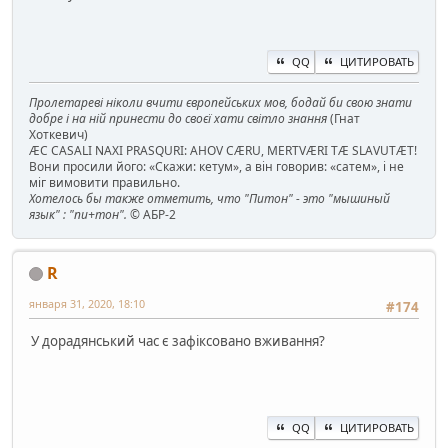
QQ
ЦИТИРОВАТЬ
Пролетареві ніколи вчити європейських мов, бодай би свою знати
добре і на ній принести до своєї хати світло знання
(Гнат
Хоткевич)
ÆC CASALI NAXI PRASQURI: AHOV CÆRU, MERTVÆRI TÆ SLAVUTÆT!
Вони просили його: «Скажи: кетум», а він говорив: «сатем», і не
міг вимовити правильно.
Хотелось бы также отметить, что "Питон" - это "мышиный
язык" : "пи+тон".
© АБР-2
R
января 31, 2020, 18:10
#174
У дорадянський час є зафіксовано вживання?
QQ
ЦИТИРОВАТЬ