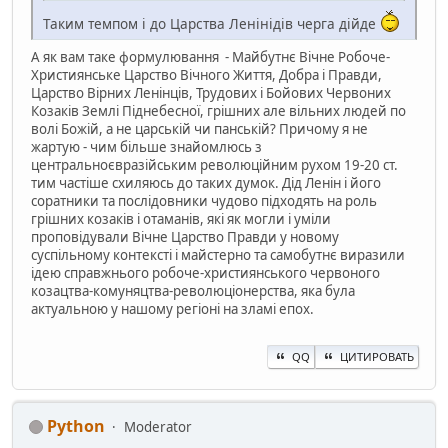
Таким темпом і до Царства Ленінідів черга дійде
А як вам таке формулювання - Майбутнє Вічне Робоче-
Християнське Царство Вічного Життя, Добра і Правди,
Царство Вірних Ленінців, Трудових і Бойових Червоних
Козаків Землі Піднебесної, грішних але вільних людей по
волі Божій, а не царській чи панській? Причому я не
жартую - чим більше знайомлюсь з
центральноєвразійським революційним рухом 19-20 ст.
тим частіше схиляюсь до таких думок. Дід Ленін і його
соратники та послідовники чудово підходять на роль
грішних козаків і отаманів, які як могли і уміли
проповідували Вічне Царство Правди у новому
суспільному контексті і майстерно та самобутнє виразили
ідею справжнього робоче-християнського червоного
козацтва-комуняцтва-революціонерства, яка була
актуальною у нашому регіоні на зламі епох.
QQ
ЦИТИРОВАТЬ
Python
Moderator