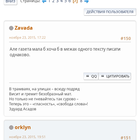
1
2
3
4
5
6
8
Страницы
7
ВНИЗ
ДЕЙСТВИЯ ПОЛЬЗОВАТЕЛЯ
Zavada
ноября 23, 2015, 17:22
#150
Але газета мала б хоча б в межах одного тексту писати
однаково.
QQ
ЦИТИРОВАТЬ
В трамваях, на улицах – всюду подряд
Висит и гремит безобразный мат.
Но только не гневайтесь так сурово –
Теперь это – «гласность», «свобода слова»!
Эдуард Асадов
orklyn
ноября 23, 2015, 19:51
#151