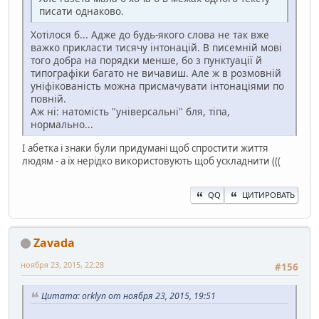
писати однаково.
Хотілося б... Адже до будь-якого слова не так вже
важко прикласти тисячу інтонацій. В писемній мові
того добра на порядки менше, бо з пунктуації й
типографіки багато не вичавиш. Але ж в розмовній
уніфікованість можна присмачувати інтонаціями по
повній.
Аж ні: натомість "універсальні" бля, тіпа,
нормально...
І абетка і знаки були придумані щоб спростити життя
людям - а їх нерідко використовують щоб ускладнити (((
QQ
ЦИТИРОВАТЬ
Zavada
ноября 23, 2015, 22:28
#156
Цитата: orklyn от ноября 23, 2015, 19:51