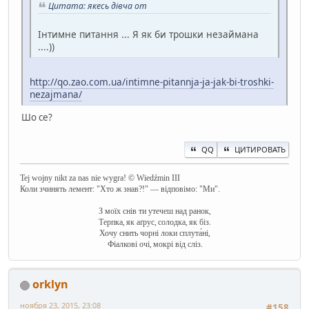
Цитата: якесь дівча от
Інтимне питання ... Я як би трошки незаймана
....))
http://qo.zao.com.ua/intimne-pitannja-ja-jak-bi-troshki-
nezajmana/
Шо се?
QQ
ЦИТИРОВАТЬ
Tej wojny nikt za nas nie wygra! © Wiedźmin III
Коли зчинять лемент: "Хто ж знав?!" — відповімо: "Ми".
З моїх снів ти утечеш над ранок,
Терпка, як аґрус, солодка, як біз.
Хочу снить чорні локи сплута́ні,
Фіалкові очі, мокрі від сліз.
orklyn
ноября 23, 2015, 23:08
#158