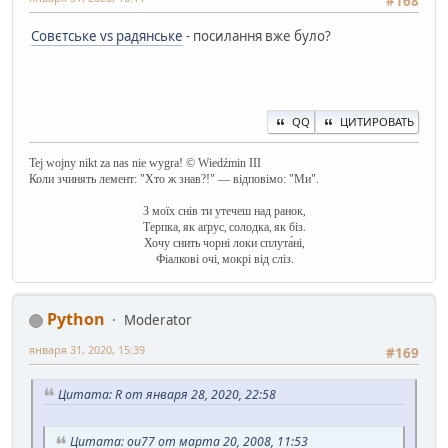
#168
Совєтське vs радянське
- посилання вже було?
QQ
ЦИТИРОВАТЬ
Tej wojny nikt za nas nie wygra! © Wiedźmin III
Коли зчинять лемент: "Хто ж знав?!" — відповімо: "Ми".
З моїх снів ти утечеш над ранок,
Терпка, як аґрус, солодка, як біз.
Хочу снить чорні локи сплута́ні,
Фіалкові очі, мокрі від сліз.
Python
Moderator
января 31, 2020, 15:39
#169
Цитата: R от января 28, 2020, 22:58
Цитата: ou77 от марта 20, 2008, 11:53