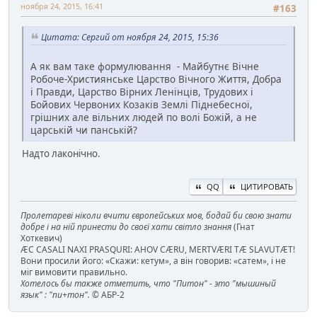
ноября 24, 2015, 16:41
#163
Цитата: Сергий от ноября 24, 2015, 15:36
А як вам таке формулювання - Майбутнє Вічне
Робоче-Християнське Царство Вічного Життя, Добра
і Правди, Царство Вірних Ленінців, Трудових і
Бойових Червоних Козаків Землі Піднебесної,
грішних але вільних людей по волі Божій, а не
царській чи панській?
Надто лаконічно.
QQ
ЦИТИРОВАТЬ
Пролетареві ніколи вчити європейських мов, бодай би свою знати
добре і на ній принести до своєї хати світло знання
(Гнат
Хоткевич)
ÆC CASALI NAXI PRASQURI: AHOV CÆRU, MERTVÆRI TÆ SLAVUTÆT!
Вони просили його: «Скажи: кетум», а він говорив: «сатем», і не
міг вимовити правильно.
Хотелось бы также отметить, что "Питон" - это "мышиный
язык" : "пи+тон".
© АБР-2