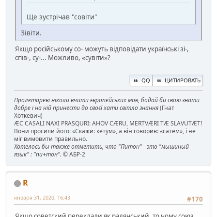
Ще зустрічав "совіти"
Зівіти.
Якщо російському со- можуть відповідати українські зі-,
спів-, су-... Можливо, «сувіти»?
QQ
ЦИТИРОВАТЬ
Пролетареві ніколи вчити європейських мов, бодай би свою знати
добре і на ній принести до своєї хати світло знання
(Гнат
Хоткевич)
ÆC CASALI NAXI PRASQURI: AHOV CÆRU, MERTVÆRI TÆ SLAVUTÆT!
Вони просили його: «Скажи: кетум», а він говорив: «сатем», і не
міг вимовити правильно.
Хотелось бы также отметить, что "Питон" - это "мышиный
язык" : "пи+тон".
© АБР-2
R
января 31, 2020, 16:43
#170
Якщо советский переклали як радянський, то чому союз