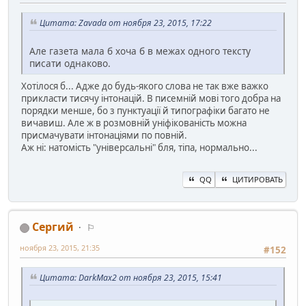
Цитата: Zavada от ноября 23, 2015, 17:22
Але газета мала б хоча б в межах одного тексту
писати однаково.
Хотілося б... Адже до будь-якого слова не так вже важко
прикласти тисячу інтонацій. В писемній мові того добра на
порядки менше, бо з пунктуації й типографіки багато не
вичавиш. Але ж в розмовній уніфікованість можна
присмачувати інтонаціями по повній.
Аж ні: натомість "універсальні" бля, тіпа, нормально...
QQ
ЦИТИРОВАТЬ
Сергий
⚐
ноября 23, 2015, 21:35
#152
Цитата: DarkMax2 от ноября 23, 2015, 15:41