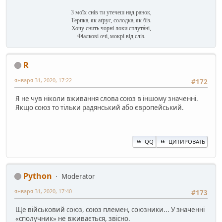
З моїх снів ти утечеш над ранок,
Терпка, як аґрус, солодка, як біз.
Хочу снить чорні локи сплута́ні,
Фіалкові очі, мокрі від сліз.
R
января 31, 2020, 17:22
#172
Я не чув ніколи вживання слова союз в іншому значенні.
Якщо союз то тільки радянський або європейський.
QQ
ЦИТИРОВАТЬ
Python
Moderator
января 31, 2020, 17:40
#173
Ще військовий союз, союз племен, союзники... У значенні
«сполучник» не вживається, звісно.