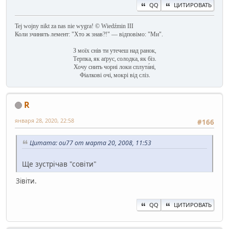
QQ
ЦИТИРОВАТЬ
Tej wojny nikt za nas nie wygra! © Wiedźmin III
Коли зчинять лемент: "Хто ж знав?!" — відповімо: "Ми".
З моїх снів ти утечеш над ранок,
Терпка, як аґрус, солодка, як біз.
Хочу снить чорні локи сплута́ні,
Фіалкові очі, мокрі від сліз.
R
января 28, 2020, 22:58
#166
Цитата: ou77 от марта 20, 2008, 11:53
Ще зустрічав "совіти"
Зівіти.
QQ
ЦИТИРОВАТЬ