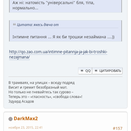
Аж ні: натомість "універсальні" бля, тіпа,
нормально...
Цитата: якесь дівча от
Інтимне питання ... Я як би трошки незаймана ....))
http://qo.zao.com.ua/intimne-pitannja-ja-jak-bi-troshki-
nezajmana/
QQ
ЦИТИРОВАТЬ
В трамваях, на улицах – всюду подряд
Висит и гремит безобразный мат.
Но только не гневайтесь так сурово –
Теперь это – «гласность», «свобода слова»!
Эдуард Асадов
DarkMax2
ноября 23, 2015, 22:41
#157