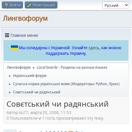
Войти
Регистрация
Лингвофорум
Главное меню
Мы солидарны с Украиной. Узнайте
здесь
, как можно
поддержать Украину.
Лингвофорум
Local boards - Разделы на разных языках
►
Український форум
►
Сучасна норма української мови
(Модераторы:
Python
,
Лукас
)
►
Совєтський чи радянський
►
Совєтський чи радянський
Автор ou77, марта 20, 2008, 11:53
0 Пользователи и 1 гость просматривают эту тему.