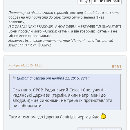
QQ
ЦИТИРОВАТЬ
Пролетареві ніколи вчити європейських мов, бодай би свою знати
добре і на ній принести до своєї хати світло знання
(Гнат
Хоткевич)
ÆC CASALI NAXI PRASQURI: AHOV CÆRU, MERTVÆRI TÆ SLAVUTÆT!
Вони просили його: «Скажи: кетум», а він говорив: «сатем», і не
міг вимовити правильно.
Хотелось бы также отметить, что "Питон" - это "мышиный
язык" : "пи+тон".
© АБР-2
ноября 24, 2015, 13:23
#161
Цитата: Сергий от ноября 22, 2015, 22:14
Ось напр. СРСР, Радянський Союз і Сполучені
Радянські Держави (термін, який напр. мені до
вподоби) - це синоніми, не треба їх протиставляти
чи забороняти.
Таким темпом і до Царства Ленінідів черга дійде