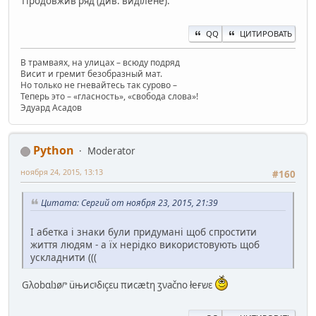
Продовжив ряд (див. виділене).
QQ
ЦИТИРОВАТЬ
В трамваях, на улицах – всюду подряд
Висит и гремит безобразный мат.
Но только не гневайтесь так сурово –
Теперь это – «гласность», «свобода слова»!
Эдуард Асадов
Python
Moderator
ноября 24, 2015, 13:13
#160
Цитата: Сергий от ноября 23, 2015, 21:39
І абетка і знаки були придумані щоб спростити
життя людям - а їх нерідко використовують щоб
ускладнити (((
Gλоbɑlנøⱓ üњиcⱁδıçεu πисætη ʒνаčno łeғשε