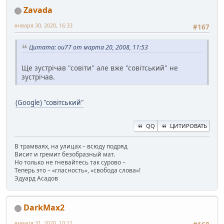
Zavada
января 30, 2020, 16:33
#167
Цитата: ou77 от марта 20, 2008, 11:53
Ще зустрічав "совіти" але вже "совітський" не
зустрічав.
(Google) "совітський"
QQ
ЦИТИРОВАТЬ
В трамваях, на улицах – всюду подряд
Висит и гремит безобразный мат.
Но только не гневайтесь так сурово –
Теперь это – «гласность», «свобода слова»!
Эдуард Асадов
DarkMax2
января 31, 2020, 10:11