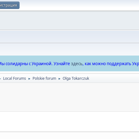
истрация
ы солидарны с Украиной. Узнайте
здесь
, как можно поддержать Укр
Local Forums
Polskie forum
Olga Tokarczuk
►
►
►