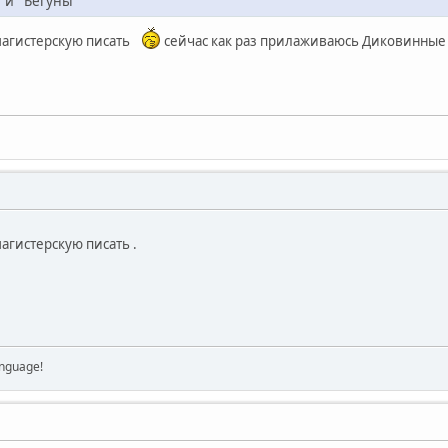
 и "Бегуны"
магистерскую писать
сейчас как раз прилаживаюсь Диковинные 
агистерскую писать .
anguage!