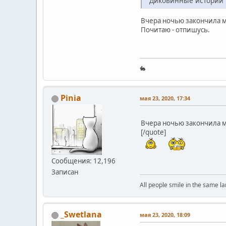
"Диковинные истории"
Вчера ночью закончила 
Почитаю - отпишусь.
🐇
Pinia
мая 23, 2020, 17:34
Вчера ночью закончила м
[/quote]
Сообщения: 12,196
Записан
All people smile in the same l
_Swetlana
мая 23, 2020, 18:09