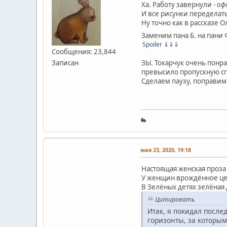
Ха. Работу завернули -
оф
И все рисунки переделать
Ну точно как в рассказе О
Заменим пана Б. на пани
Spoiler
⇓⇓⇓
Сообщения: 23,844
Записан
ЗЫ. Токарчук очень понра
превысило пропускную сп
Сделаем паузу, поправим
🐇
мая 23, 2020, 19:18
Настоящая женская проз
У женщин врождённое цел
В Зелёных детях зелёная
Цитировать
Итак, я покидал после
горизонты, за которым