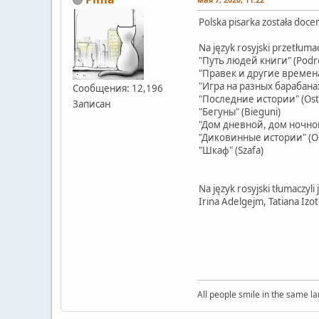
Polska pisarka została doce
Na język rosyjski przetłum
"Путь людей книги" (Podróż
"Правек и другие времена" 
"Игра на разных барабанах
Сообщения: 12,196
"Последние истории" (Osta
Записан
"Бегуны" (Bieguni)
"Дом дневной, дом ночной
"Диковинные истории" (Op
"Шкаф" (Szafa)
Na język rosyjski tłumaczyli j
Irina Adelgejm, Tatiana Izo
All people smile in the same l