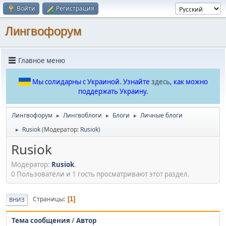
Войти
Регистрация
Лингвофорум
Главное меню
Мы солидарны с Украиной. Узнайте
здесь
, как можно
поддержать Украину.
Лингвофорум
Лингвоблоги
Блоги
Личные блоги
►
►
►
Rusiok
(Модератор:
Rusiok
)
►
Rusiok
Модератор:
Rusiok
.
0 Пользователи и 1 гость просматривают этот раздел.
Страницы
1
ВНИЗ
Тема сообщения
/
Автор