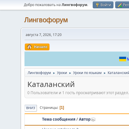
Добро пожаловать на
Лингвофорум
.
Войти
Рег
Лингвофорум
августа 7, 2026, 17:20
Начало
М
Лингвофорум
Уроки
Уроки по языкам
Каталански
►
►
►
Каталанский
0 Пользователи и 1 гость просматривают этот раздел
Страницы
1
ВНИЗ
Тема сообщения
/
Автор