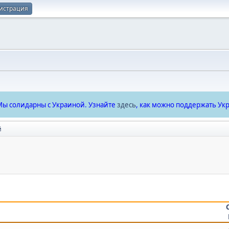
истрация
ы солидарны с Украиной. Узнайте
здесь
, как можно поддержать Укр
й
.