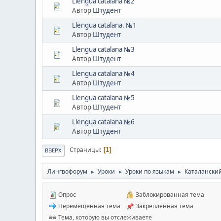
Llengua catalana №2
Автор
Штудент
Llengua catalana. №1
Автор
Штудент
Llengua catalana №3
Автор
Штудент
Llengua catalana №4
Автор
Штудент
Llengua catalana №5
Автор
Штудент
Llengua catalana №6
Автор
Штудент
Страницы
1
ВВЕРХ
Лингвофорум
Уроки
Уроки по языкам
Каталански
►
►
►
Опрос
Заблокированная тема
Перемещенная тема
Закрепленная тема
Тема, которую вы отслеживаете