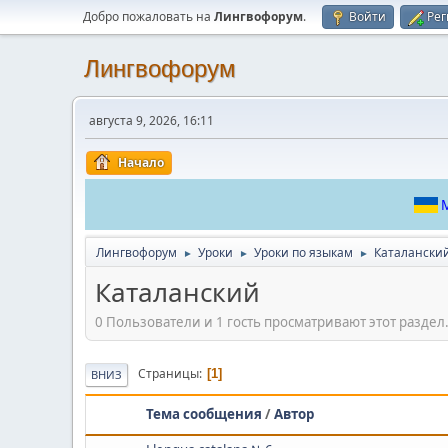
Добро пожаловать на
Лингвофорум
.
Войти
Рег
Лингвофорум
августа 9, 2026, 16:11
Начало
М
Лингвофорум
Уроки
Уроки по языкам
Каталански
►
►
►
Каталанский
0 Пользователи и 1 гость просматривают этот раздел
Страницы
1
ВНИЗ
Тема сообщения
/
Автор