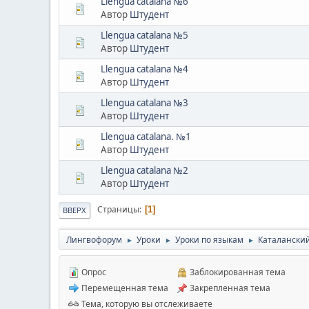
Llengua catalana №6
Автор
Штудент
Llengua catalana №5
Автор
Штудент
Llengua catalana №4
Автор
Штудент
Llengua catalana №3
Автор
Штудент
Llengua catalana. №1
Автор
Штудент
Llengua catalana №2
Автор
Штудент
Страницы
1
ВВЕРХ
Лингвофорум
Уроки
Уроки по языкам
Каталански
►
►
►
Опрос
Заблокированная тема
Перемещенная тема
Закрепленная тема
Тема, которую вы отслеживаете