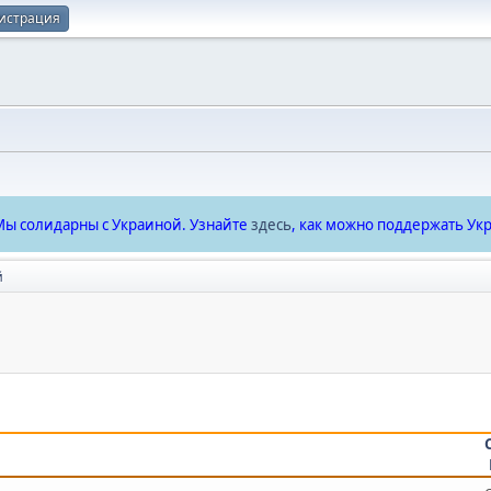
истрация
ы солидарны с Украиной. Узнайте
здесь
, как можно поддержать Укр
й
.