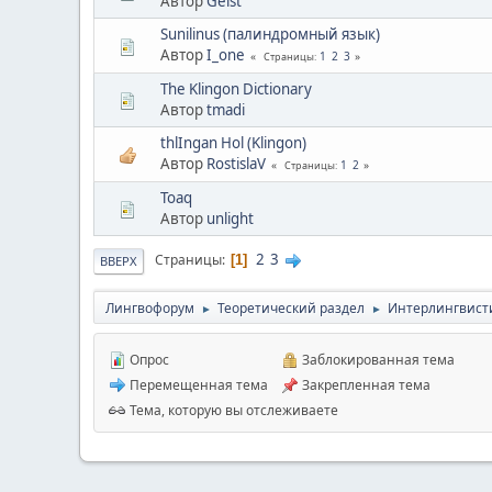
Автор
Geist
Sunilinus (палиндромный язык)
Автор
I_one
1
2
3
Страницы
The Klingon Dictionary
Автор
tmadi
thlIngan Hol (Klingon)
Автор
RostislaV
1
2
Страницы
Toaq
Автор
unlight
2
3
Страницы
1
ВВЕРХ
Лингвофорум
Теоретический раздел
Интерлингвист
►
►
Опрос
Заблокированная тема
Перемещенная тема
Закрепленная тема
Тема, которую вы отслеживаете