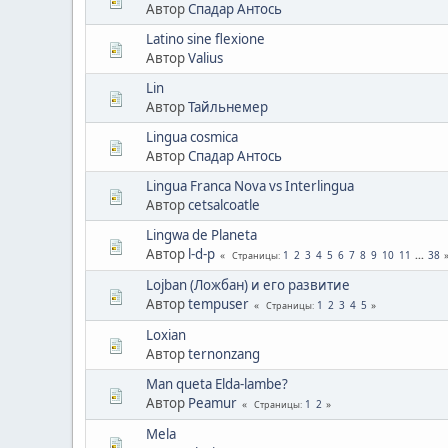
Автор
Спадар Антось
Latino sine flexione
Автор
Valius
Lin
Автор
Тайльнемер
Lingua cosmica
Автор
Спадар Антось
Lingua Franca Nova vs Interlingua
Автор
cetsalcoatle
Lingwa de Planeta
Автор
l-d-p
1
2
3
4
5
6
7
8
9
10
11
...
38
Страницы
Lojban (Ложбан) и его развитие
Автор
tempuser
1
2
3
4
5
Страницы
Loxian
Автор
ternonzang
Man queta Elda-lambe?
Автор
Peamur
1
2
Страницы
Mela