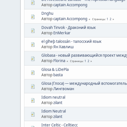
Автор
captain Accompong
Dnghu
Автор
captain Accompong
1
2
Страницы
Dovah Tinvok - Драконий язык
Автор
EnMerkar
el glheþ talossán - талосский язык
Автор
Ян Хавлиш
Globasa - новый развивающийся проект межд
Автор
Florina
1
2
Страницы
Glosa & LiDePla
Автор
basta
Glosa (Глоса) — международный вспомогател
Автор
Лингвоман
Idiom neutral
Автор
zilant
Idiom Neutral
Автор
zilant
Inter Celtic - Celltiecc