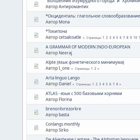
"Волшебник Изумрудного Города" и "Хроник
Автор
Антиромантик
*Окциденталь: глагольное словообразовани
Автор
Mona
*Токипона
Автор
cetsalcoatle
1
2
3
4
5
6
7
8
9
10
Страницы
A GRAMMAR OF MODERN INDO-EUROPEAN
Автор
Neeraj
Alpte (язык фонетического минимума)
Автор
I_one
1
2
Страницы
Arta linguo Lango
Автор
Daniel
1
2
3
4
5
6
7
8
Страницы
ATLAS - язык с 500 базовыми корнями
Автор
Florina
brenoritvrezorkre
Автор
basta
Conlangs monthly
Автор
Sirko
De Alvesteane Lantase - The Alphistian language