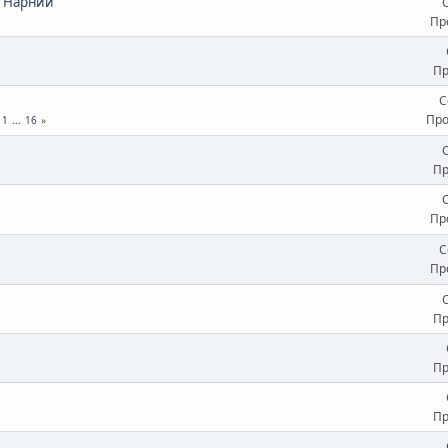
и Нарнии"
Пр
е
Пр
С
Про
11
...
16
Пр
Пр
С
Пр
Пр
Пр
Пр