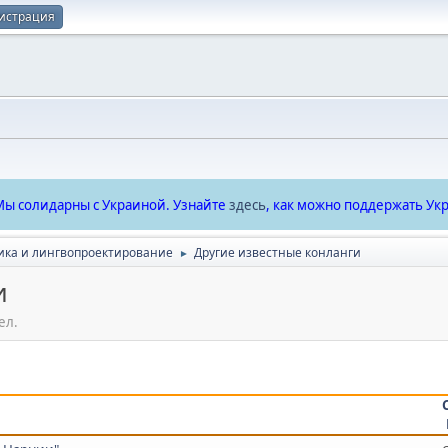
истрация
ы солидарны с Украиной. Узнайте
здесь
, как можно поддержать Укр
ика и лингвопроектирование
Другие известные конланги
►
и
ел.