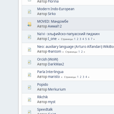
Автор
Florina
Modern Indo-European
Автор
Sirko
MOVED: Мандомбе
Автор
Awwal12
Na'vi - эльфийско-папуасский пиджин
Автор
I_one
1
2
3
4
5
6
7
Страницы
Neo: auxiliary language (Arturo Alfandari) WikiB
Автор
Φanτοm
1
2
Страницы
Orcish (WoW)
Автор
DarkMax2
Parla Interlingua
Автор
maristo
1
2
3
4
Страницы
Popido
Автор
Merkurium
Rikchik
Автор
myst
Speedtalk