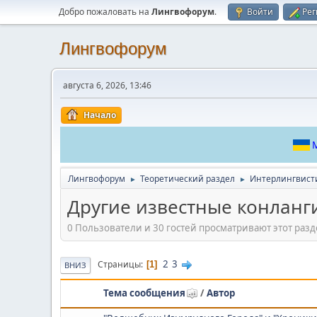
Добро пожаловать на
Лингвофорум
.
Войти
Рег
Лингвофорум
августа 6, 2026, 13:46
Начало
М
Лингвофорум
Теоретический раздел
Интерлингвист
►
►
Другие известные конланг
0 Пользователи и 30 гостей просматривают этот разд
2
3
Страницы
1
ВНИЗ
Тема сообщения
/
Автор