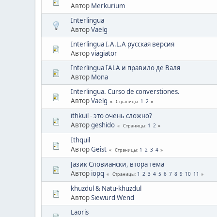
Автор
Merkurium
Interlingua
Автор
Vaelg
Interlingua I.A.L.A русская версия
Автор
viagiator
Interlingua IALA и правило де Валя
Автор
Mona
Interlingua. Curso de converstiones.
Автор
Vaelg
1
2
Страницы
ithkuil - это очень сложно?
Автор
geshido
1
2
Страницы
Ithquil
Автор
Geist
1
2
3
4
Страницы
Jазик Словиански, втора тема
Автор
iopq
1
2
3
4
5
6
7
8
9
10
11
Страницы
khuzdul & Natu-khuzdul
Автор
Siewurd Wend
Laoris