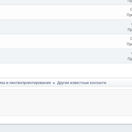
Пр
Пр
Пр
Пр
Пр
ика и лингвопроектирование
Другие известные конланги
►