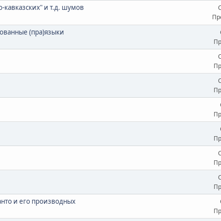
о-кавказских" и т.д. шумов
Пр
ованные (пра)языки
Пр
Пр
Пр
Пр
Пр
Пр
Пр
анто и его производных
Пр