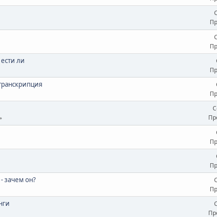
Пр
Пр
 ести ли
Пр
транскрипция
Пр
С
Пр
Пр
Пр
 зачем он?
Пр
нги
Пр