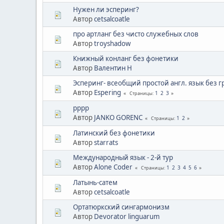
Нужен ли эсперинг?
Автор
cetsalcoatle
про артланг без чисто служебных слов
Автор
troyshadow
Книжный конланг без фонетики
Автор
Валентин Н
Эсперинг- всеобщий простой англ. язык без 
Автор
Espering
1
2
3
Страницы
pppp
Автор
JANKO GORENC
1
2
Страницы
Латинский без фонетики
Автор
starrats
Международный язык - 2-й тур
Автор
Alone Coder
1
2
3
4
5
6
Страницы
Латынь-сатем
Автор
cetsalcoatle
Ортатюркский сингармонизм
Автор
Devorator linguarum