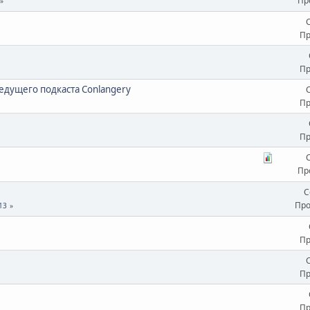
Пр
Пр
Пр
едущего подкаста Conlangery
Пр
Пр
Пр
С
Про
13
Пр
Пр
Пр