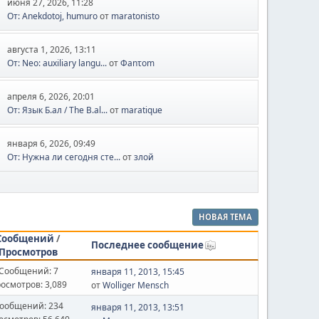
июня 27, 2026, 11:28
От: Anekdotoj, humuro
от
maratonisto
августа 1, 2026, 13:11
От: Neo: auxiliary langu...
от
Φanτοm
апреля 6, 2026, 20:01
От: Язык Б.ал / The B.al...
от
maratique
января 6, 2026, 09:49
От: Нужна ли сегодня сте...
от
злой
НОВАЯ ТЕМА
Сообщений
/
Последнее сообщение
Просмотров
Сообщений: 7
января 11, 2013, 15:45
осмотров: 3,089
от
Wolliger Mensch
ообщений: 234
января 11, 2013, 13:51