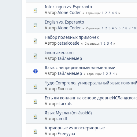
Interlingua vs. Esperanto
Автор
Alone Coder
1
2
3
4
5
Страницы
English vs. Esperanto
Автор
Alone Coder
1
2
3
4
5
6
7
8
9
10
Страницы
Набор полезных примочек
Автор
cetsalcoatle
1
2
3
4
Страницы
langmaker.com
Автор
Тайльнемер
Язык с непрерывными элементами
Автор
Тайльнемер
1
2
3
4
Страницы
Чудо Compreno, универсальный язык поняти
Автор Лингво
Есть ли конланг на основе древнеИСЛандског
Автор
starrats
Язык Музлан (milásoldó)
Автор
amdf
Априорные vs апостериорные
Автор
Freeyyaa