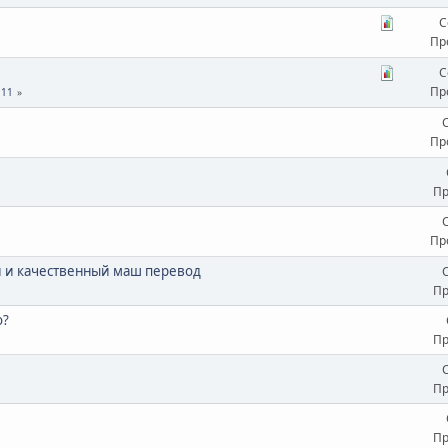
С
Пр
С
Пр
11
Пр
Пр
Пр
й и качественный маш перевод
Пр
о?
Пр
Пр
Пр