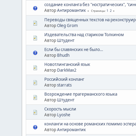
создание конланга без "ностратических", "син
Автор
Антиромантик
1
2
Страницы
Переводы священных текстов на реконструир
Автор
Oleg Grom
Издевательства над стариком Толкином
Автор
Штудент
Если бы славянских не было…
Автор
Bhudh
Новотлинганский язык
Автор
DarkMax2
Российский конланг
Автор
starrats
Возрождение прагерманского языка
Автор
Штудент
Скорость мысли
Автор
Lyoshe
конланги на основе романских помимо эспер
Автор
Антиромантик