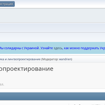
истрация
ы солидарны с Украиной. Узнайте
здесь
, как можно поддержать Укр
ика и лингвопроектирование
(Модератор:
wandrien
)
вопроектирование
ел.