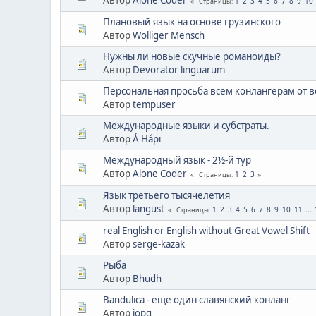
1
2
3
4
5
6
7
8
9
10
Страницы
Плановый язык на основе грузинского
Автор
Wolliger Mensch
Нужны ли новые скучные романоиды?
Автор
Devorator linguarum
Персональная просьба всем конлангерам от в
Автор
tempuser
Международные языки и субстраты.
Автор
Á Hápi
Международный язык - 2½-й тур
Автор
Alone Coder
1
2
3
Страницы
Язык третьего тысячелетия
Автор
langust
1
2
3
4
5
6
7
8
9
10
11
...
Страницы
real English or English without Great Vowel Shift
Автор
serge-kazak
Рыба
Автор
Bhudh
Bandulica - еще один славянский конланг
Автор
iopq