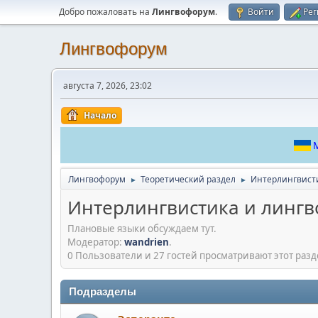
Добро пожаловать на
Лингвофорум
.
Войти
Рег
Лингвофорум
августа 7, 2026, 23:02
Начало
М
Лингвофорум
Теоретический раздел
Интерлингвист
►
►
Интерлингвистика и линг
Плановые языки обсуждаем тут.
Модератор:
wandrien
.
0 Пользователи и 27 гостей просматривают этот разд
Подразделы