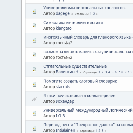
Универсализмы персональных конлангов.
Автор
dagege
1
2
Страницы
Символика интерлингвистики
Автор
klangtao
многоязычный словарь для планового языка -
Автор гость№2
возможна ли автоматическая универсальная 
Автор гость№2
Отглагольные существительные
Автор
Валентин Н
1
2
3
4
5
6
7
8
9
10
Страницы
Помогите создать слоговый словарик
Автор
starrats
Я таки поучаствовал в конланг-релее
Автор
Искандер
Универсальный Международный Логический -
Автор
I.G.B.
Перевод песни "Прекрасное далёко" на конла
Автор
Intialainen
1
2
3
Страницы