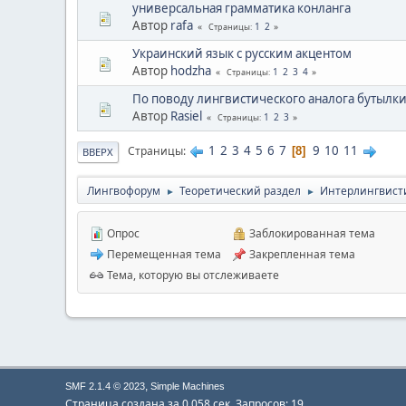
универсальная грамматика конланга
Автор
rafa
1
2
Страницы
Украинский язык с русским акцентом
Автор
hodzha
1
2
3
4
Страницы
По поводу лингвистического аналога бутылк
Автор
Rasiel
1
2
3
Страницы
1
2
3
4
5
6
7
9
10
11
Страницы
8
ВВЕРХ
Лингвофорум
Теоретический раздел
Интерлингвист
►
►
Опрос
Заблокированная тема
Перемещенная тема
Закрепленная тема
Тема, которую вы отслеживаете
,
SMF 2.1.4 © 2023
Simple Machines
Страница создана за 0.058 сек. Запросов: 19.