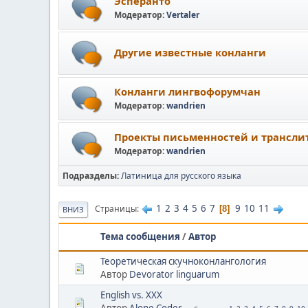
Эсперанто
Модератор:
Vertaler
Другие известные конланги
Конланги лингвофорумчан
Модератор:
wandrien
Проекты письменностей и трансли
Модератор:
wandrien
Подразделы
Латиница для русского языка
1
2
3
4
5
6
7
9
10
11
Страницы
8
ВНИЗ
Тема сообщения
/
Автор
Теоретическая скучноконлангология
Автор
Devorator linguarum
English vs. XXX
Автор
Alone Coder