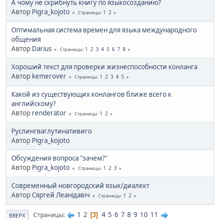
А чому не скрибнуть книгу по языкосозданию?
Автор
Pigra_kojoto
1
2
Страницы
Оптимальная система времен для языка международного
общения
Автор
Darius
1
2
3
4
5
6
7
8
Страницы
Хороший текст для проверки жизнеспособности конланга
Автор
kemerover
1
2
3
4
5
Страницы
Какой из существующих конлангов ближе всего к
английскому?
Автор
renderator
1
2
Страницы
Руслингваглутинативиго
Автор
Pigra_kojoto
Обсуждения вопроса "зачем?"
Автор
Pigra_kojoto
1
2
3
Страницы
Современный новгородский язык/диалект
Автор
Сяргей Леанідавіч
1
2
Страницы
1
2
4
5
6
7
8
9
10
11
Страницы
3
ВВЕРХ