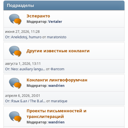
Подразделы
Эсперанто
Модератор:
Vertaler
июня 27, 2026, 11:28
От: Anekdotoj, humuro
от
maratonisto
Другие известные конланги
августа 1, 2026, 13:11
От: Neo: auxiliary langu...
от
Φanτοm
Конланги лингвофорумчан
Модератор:
wandrien
апреля 6, 2026, 20:01
От: Язык Б.ал / The B.al...
от
maratique
Проекты письменностей и
транслитераций
Модератор:
wandrien