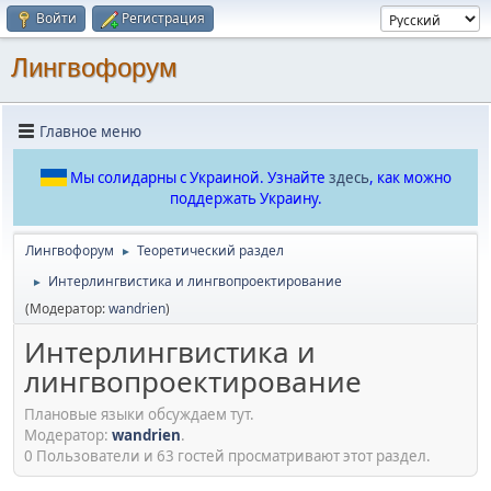
Войти
Регистрация
Лингвофорум
Главное меню
Мы солидарны с Украиной. Узнайте
здесь
, как можно
поддержать Украину.
Лингвофорум
Теоретический раздел
►
Интерлингвистика и лингвопроектирование
►
(Модератор:
wandrien
)
Интерлингвистика и
лингвопроектирование
Плановые языки обсуждаем тут.
Модератор:
wandrien
.
0 Пользователи и 63 гостей просматривают этот раздел.