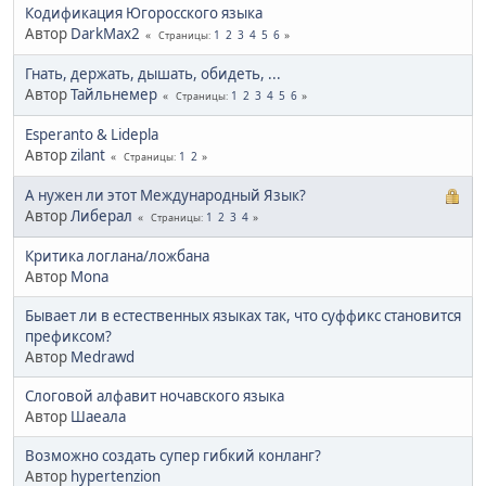
Кодификация Югоросского языка
Автор
DarkMax2
1
2
3
4
5
6
Страницы
Гнать, держать, дышать, обидеть, ...
Автор
Тайльнемер
1
2
3
4
5
6
Страницы
Esperanto & Lidepla
Автор
zilant
1
2
Страницы
А нужен ли этот Международный Язык?
Автор
Либерал
1
2
3
4
Страницы
Критика логлана/ложбана
Автор
Mona
Бывает ли в естественных языках так, что суффикс становится
префиксом?
Автор
Medrawd
Слоговой алфавит ночавского языка
Автор
Шаеала
Возможно создать супер гибкий конланг?
Автор
hypertenzion