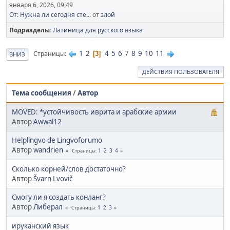
января 6, 2026, 09:49
От: Нужна ли сегодня сте...
от
злой
Подразделы
Латиница для русского языка
1
2
4
5
6
7
8
9
10
11
Страницы
3
ВНИЗ
ДЕЙСТВИЯ ПОЛЬЗОВАТЕЛЯ
Тема сообщения
/
Автор
MOVED: *устойчивость иврита и арабские армии
Автор
Awwal12
Helplingvo de Lingvoforumo
Автор
wandrien
1
2
3
4
Страницы
Сколько корней/слов достаточно?
Автор
Švarn Lvovič
Смогу ли я создать конланг?
Автор
Либерал
1
2
3
Страницы
ируканский язык