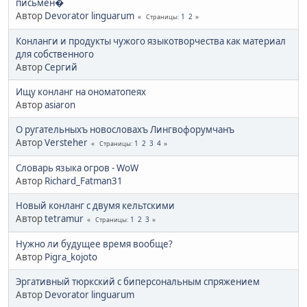
письмен�
Автор
Devorator linguarum
1
2
Страницы
Конланги и продукты чужого языкотворчества как материал
для собственного
Автор
Сергий
Ищу конланг на ономатопеях
Автор
asiaron
О ругательныхъ новословахъ Лингвофорумчанъ
Автор
Versteher
1
2
3
4
Страницы
Словарь языка огров - WoW
Автор
Richard_Fatman31
Новый конланг с двумя кельтскими
Автор
tetramur
1
2
3
Страницы
Нужно ли будущее время вообще?
Автор
Pigra_kojoto
Эргативный тюркский с биперсональным спряжением
Автор
Devorator linguarum