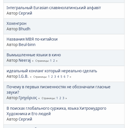
Інтегральный Eurasian славянолатинський алфавіт
Автор
Сергий
Хохенгрон
Автор
Bhudh
Названия МВЯ по-китайски
Автор
Beul-binn
Вымышленные языки в кино
Автор
Neeraj
1
2
Страницы
идеальный конланг который нереально сделать
Автор
I.G.B.
1
2
3
4
5
6
7
Страницы
Почему в первых писменностях не обозначали гласные
звуки?
Автор
Γρηγόριος
1
2
3
Страницы
В поисках глобального суржика, языка Хитромудрого
Художника и Его людей
Автор
Сергий