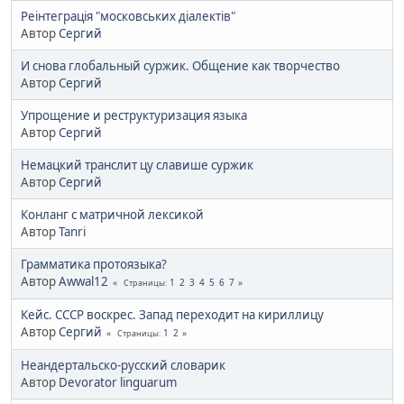
Реінтеграція "московських діалектів"
Автор
Сергий
И снова глобальный суржик. Общение как творчество
Автор
Сергий
Упрощение и реструктуризация языка
Автор
Сергий
Немацкий транслит цу славише суржик
Автор
Сергий
Конланг с матричной лексикой
Автор
Tanri
Грамматика протоязыка?
Автор
Awwal12
1
2
3
4
5
6
7
Страницы
Кейс. СССР воскрес. Запад переходит на кириллицу
Автор
Сергий
1
2
Страницы
Неандертальско-русский словарик
Автор
Devorator linguarum