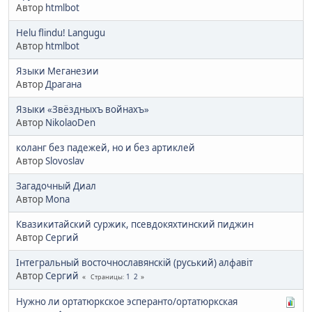
Автор
htmlbot
Helu flindu! Langugu
Автор
htmlbot
Языки Меганезии
Автор
Драгана
Языки «Звёздныхъ войнахъ»
Автор
NikolaoDen
коланг без падежей, но и без артиклей
Автор
Slovoslav
Загадочный Диал
Автор
Mona
Квазикитайский суржик, псевдокяхтинский пиджин
Автор
Сергий
Інтегральный восточнославянскій (руський) алфавіт
Автор
Сергий
1
2
Страницы
Нужно ли ортатюркское эсперанто/ортатюркская