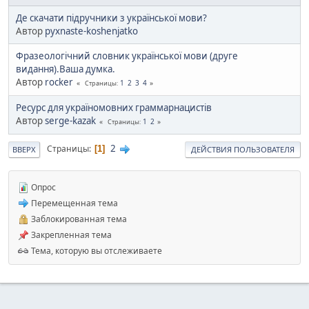
Де скачати підручники з української мови?
Автор
pyxnaste-koshenjatko
Фразеологічний словник української мови (друге
видання).Ваша думка.
Автор
rocker
1
2
3
4
Страницы
Ресурс для україномовних граммарнацистів
Автор
serge-kazak
1
2
Страницы
2
Страницы
1
ВВЕРХ
ДЕЙСТВИЯ ПОЛЬЗОВАТЕЛЯ
Опрос
Перемещенная тема
Заблокированная тема
Закрепленная тема
Тема, которую вы отслеживаете