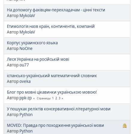
На допомогу фахівцям-перекладачам - цінні тексти
Автор
MykolaV
Етимологія назв країн, континентів, компаній
Автор
MykolaV
Корпус украинского языка
Автор
NoOne
Леся Українка на російській мові
Автор
ou77
іспансько-український математичний словник
Автор
oveka
Блог про мовні цікавинки українською мовою!
Автор
ppk-zp
1
2
3
Страницы
У пошуках реліктів консервативної літературної мови
Автор
Python
MOVED: Правда про походження української мови
Автор
Python