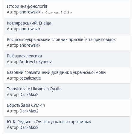
Історична фонологія
Автор
andrewsiak
1
2
3
Страницы
Котляревський. Енеїда
Автор
andrewsiak
Російсько-український словник прислів'їв та приповідок
Автор
andrewsiak
Рыбацкая лексика
Автор
Andrey Lukyanov
Базовий граматичний довiдник з української мови
Автор
cetsalcoatle
Transliterate Ukrainian Cyrillic
Автор
DarkMax2
Боротьба за СУМ-11
Автор
DarkMax2
Ю. К. Редько. «Сучасні українські прізвища»
Автор
DarkMax2