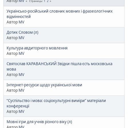
Автор
MV
1
2
Страницы
Українсько-російський словник мовних і фразеологічних
відмінностей
Автор
MV
Дотик Словом (л)
Автор
MV
Культура авдиторного мовлення
Автор
MV
Святослав КАРАВАНСЬКИЙ Звідки пішла єсть московська
мова
Автор
MV
Інтернет-ресурси щодо української мови
Автор
MV
“Суспільство і мова: соціокультурні виміри” матеріали
конференції
Автор
MV
Мовні ігри для учнів різного віку (л)
Автор
MV