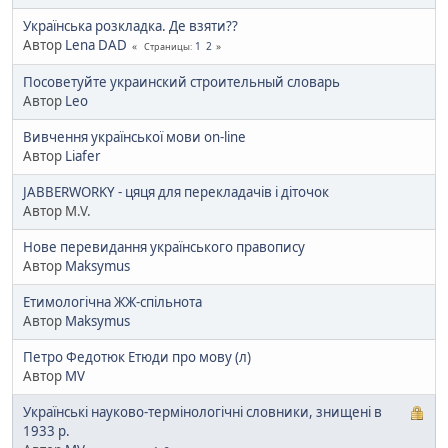
Українська розкладка. Де взяти??
Автор
Lena DAD
1
2
Страницы
Посоветуйте украинский строительный словарь
Автор
Leo
Вивчення української мови on-line
Автор
Liafer
JABBERWORKY - цяця для перекладачів і діточок
Автор M.V.
Нове перевидання українського правопису
Автор
Maksymus
Етимологічна ЖЖ-спільнота
Автор
Maksymus
Петро Федотюк Етюди про мову (л)
Автор
MV
Українські науково-термінологічні словники, знищені в
1933 р.