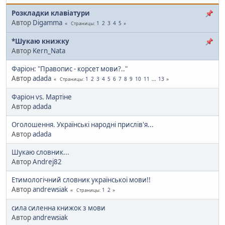
Розкладки клавіатури
Автор
Digamma
1
2
3
4
5
Страницы
*Шукаю книжку
Автор
Kern_Nata
Фаріон: "Правопис - корсет мови?.."
Автор
adada
1
2
3
4
5
6
7
8
9
10
11
...
13
Страницы
Фаріон vs. Мартіне
Автор
adada
Оголошення. Українські народні прислів'я...
Автор
adada
Шукаю словник...
Автор
Andrej82
Етимологічний словник української мови!!
Автор
andrewsiak
1
2
Страницы
сила силенна книжок з мови
Автор
andrewsiak