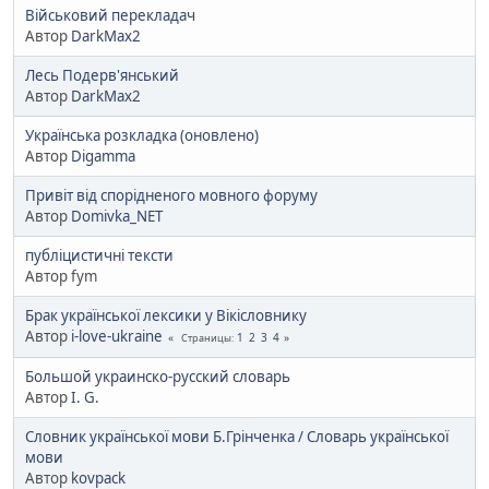
Військовий перекладач
Автор
DarkMax2
Лесь Подерв'янський
Автор
DarkMax2
Українська розкладка (оновлено)
Автор
Digamma
Привіт від спорідненого мовного форуму
Автор
Domivka_NET
публіцистичні тексти
Автор fym
Брак української лексики у Вікісловнику
Автор
i-love-ukraine
1
2
3
4
Страницы
Большой украинско-русский словарь
Автор
I. G.
Словник української мови Б.Грінченка / Словарь української
мови
Автор
kovpack