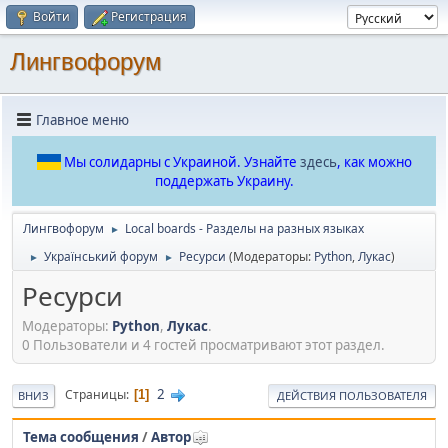
Войти
Регистрация
Лингвофорум
Главное меню
Мы солидарны с Украиной. Узнайте
здесь
, как можно
поддержать Украину.
Лингвофорум
Local boards - Разделы на разных языках
►
Український форум
Ресурси
(Модераторы:
Python
,
Лукас
)
►
►
Ресурси
Модераторы:
Python
,
Лукас
.
0 Пользователи и 4 гостей просматривают этот раздел.
2
Страницы
1
ВНИЗ
ДЕЙСТВИЯ ПОЛЬЗОВАТЕЛЯ
Тема сообщения
/
Автор