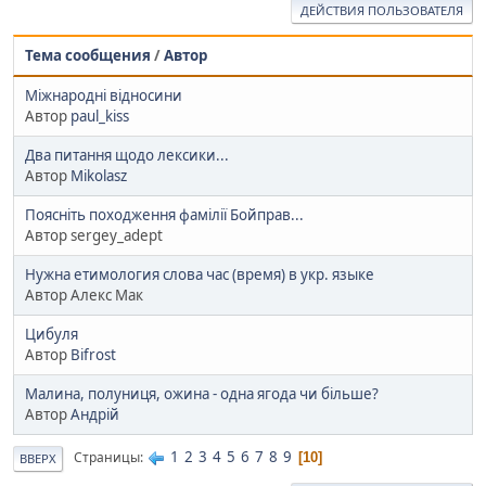
ДЕЙСТВИЯ ПОЛЬЗОВАТЕЛЯ
Тема сообщения
/
Автор
Міжнародні відносини
Автор
paul_kiss
Два питання щодо лексики...
Автор
Mikolasz
Поясніть походження фамілії Бойправ...
Автор sergey_adept
Нужна етимология слова час (время) в укр. языке
Автор Алекс Мак
Цибуля
Автор
Bifrost
Малина, полуниця, ожина - одна ягода чи більше?
Автор
Aндрій
1
2
3
4
5
6
7
8
9
Страницы
10
ВВЕРХ