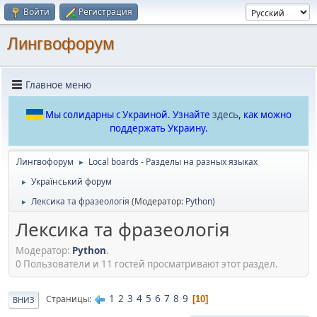
Войти
Регистрация
Лингвофорум
Главное меню
Мы солидарны с Украиной. Узнайте
здесь
, как можно
поддержать Украину.
Лингвофорум
Local boards - Разделы на разных языках
►
Український форум
►
Лексика та фразеологія
(Модератор:
Python
)
►
Лексика та фразеологія
Модератор:
Python
.
0 Пользователи и 11 гостей просматривают этот раздел.
1
2
3
4
5
6
7
8
9
Страницы
10
ВНИЗ