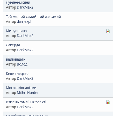
Луняне-місяни
Автор
DarkMax2
Той же, той самий, той же самий
Автор
dan_expl
Минувшина
Автор
DarkMax2
Лакерда
Автор
DarkMax2
відповідати
Автор
Волод
Княженецтво
Автор
DarkMax2
Мої оказіоналізми
Автор
MithrilHunter
В'язень сумління/совісті
Автор
DarkMax2