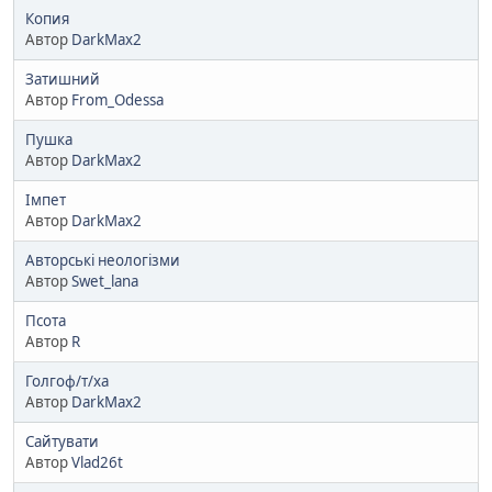
Копия
Автор
DarkMax2
Затишний
Автор
From_Odessa
Пушка
Автор
DarkMax2
Імпет
Автор
DarkMax2
Авторські неологізми
Автор
Swet_lana
Псота
Автор
R
Голгоф/т/ха
Автор
DarkMax2
Сайтувати
Автор
Vlad26t