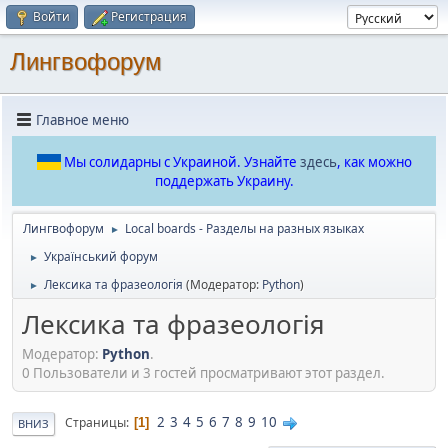
Войти
Регистрация
Лингвофорум
Главное меню
Мы солидарны с Украиной. Узнайте
здесь
, как можно
поддержать Украину.
Лингвофорум
Local boards - Разделы на разных языках
►
Український форум
►
Лексика та фразеологія
(Модератор:
Python
)
►
Лексика та фразеологія
Модератор:
Python
.
0 Пользователи и 3 гостей просматривают этот раздел.
2
3
4
5
6
7
8
9
10
Страницы
1
ВНИЗ