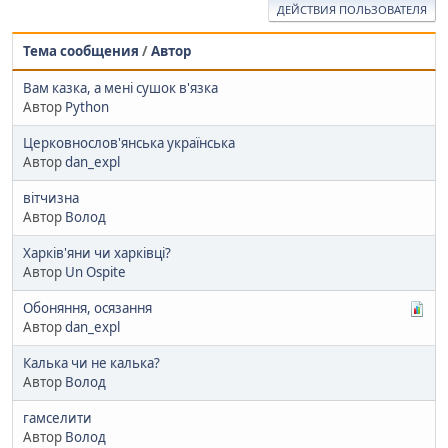
ДЕЙСТВИЯ ПОЛЬЗОВАТЕЛЯ
Тема сообщения
/
Автор
Вам казка, а мені сушок в'язка
Автор
Python
Церковнослов'янська українська
Автор
dan_expl
вітчизна
Автор
Волод
Харків'яни чи харківці?
Автор
Un Ospite
Обоняння, осязання
Автор
dan_expl
Калька чи не калька?
Автор
Волод
гамселити
Автор
Волод