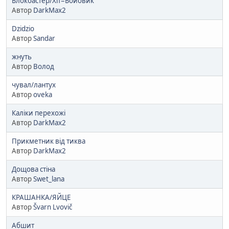
Блокбастер/Хіт=Бойовик
Автор
DarkMax2
Dzidzio
Автор
Sandar
жнуть
Автор
Волод
чувал/лантух
Автор
oveka
Каліки перехожі
Автор
DarkMax2
Прикметник від тиква
Автор
DarkMax2
Дощова стіна
Автор
Swet_lana
КРАШАНКА/ЯЙЦЕ
Автор
Švarn Lvovič
Абшит