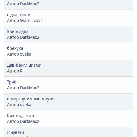
Автор
DarkMax2
відключити
Автор
Švarn Lvovič
Зверцадла
Автор
DarkMax2
брехуха
Автор
oveka
Давні англіцизми
Автор
R
Триб
Автор
DarkMax2
шмо́ргнути/шморгну́ти
Автор
oveka
Кикоть, лікоть
Автор
DarkMax2
Існувати