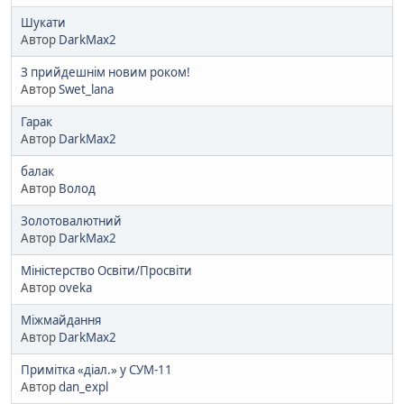
Шукати
Автор
DarkMax2
З прийдешнім новим роком!
Автор
Swet_lana
Гарак
Автор
DarkMax2
балак
Автор
Волод
Золотовалютний
Автор
DarkMax2
Міністерство Освіти/Просвіти
Автор
oveka
Міжмайдання
Автор
DarkMax2
Примітка «діал.» у СУМ-11
Автор
dan_expl