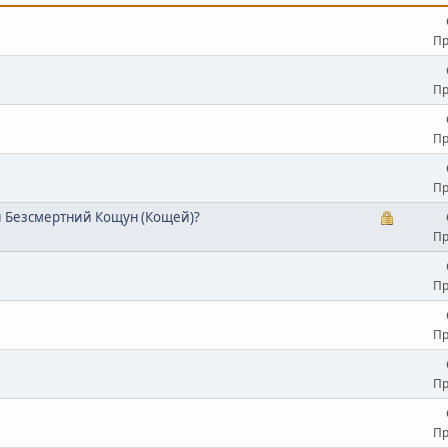
Пр
Пр
Пр
Пр
и Безсмертний Кощун (Кощей)?
Пр
Пр
Пр
Пр
Пр