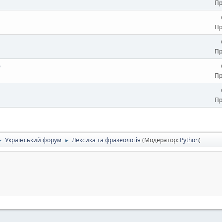
Пр
Пр
Пр
о
Пр
Пр
Український форум
Лексика та фразеологія
(Модератор:
Python
)
►
►