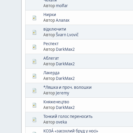
Автор
molfar
Нирки
Автор
Алалах
відключити
Автор
Švarn Lvovič
Респект
Автор
DarkMax2
Аблегат
Автор
DarkMax2
Лакерда
Автор
DarkMax2
*Ляшка и проч. волошки
Автор
Jeremy
Княженецтво
Автор
DarkMax2
Тонкий голос переносить
Автор
oveka
КОЗА́ «засохлий бруд у носі»