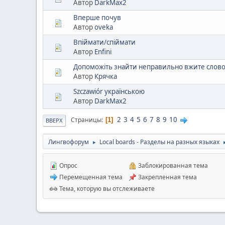
Автор
DarkMax2
Вперше почув
Автор
oveka
Впіймати/спіймати
Автор
Enfini
Допоможіть знайти неправильно вжите слов
Автор
Крячка
Szczawiór українською
Автор
DarkMax2
2
3
4
5
6
7
8
9
10
Страницы
1
ВВЕРХ
Лингвофорум
Local boards - Разделы на разных языках
►
Опрос
Заблокированная тема
Перемещенная тема
Закрепленная тема
Тема, которую вы отслеживаете