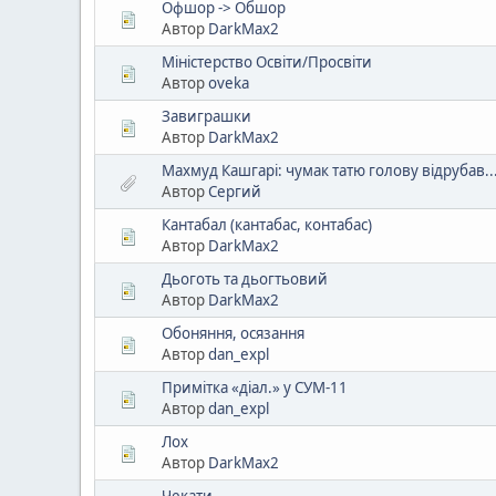
Офшор -> Обшор
Автор
DarkMax2
Міністерство Освіти/Просвіти
Автор
oveka
Завиграшки
Автор
DarkMax2
Махмуд Кашгарі: чумак татю голову відрубав..
Автор
Сергий
Кантабал (кантабас, контабас)
Автор
DarkMax2
Дьоготь та дьогтьовий
Автор
DarkMax2
Обоняння, осязання
Автор
dan_expl
Примітка «діал.» у СУМ-11
Автор
dan_expl
Лох
Автор
DarkMax2
Чекати