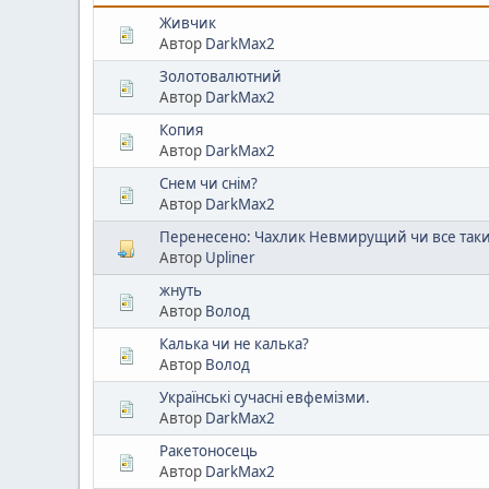
Живчик
Автор
DarkMax2
Золотовалютний
Автор
DarkMax2
Копия
Автор
DarkMax2
Снем чи снім?
Автор
DarkMax2
Перенесено: Чахлик Невмирущий чи все так
Автор
Upliner
жнуть
Автор
Волод
Калька чи не калька?
Автор
Волод
Українські сучасні евфемізми.
Автор
DarkMax2
Ракетоносець
Автор
DarkMax2