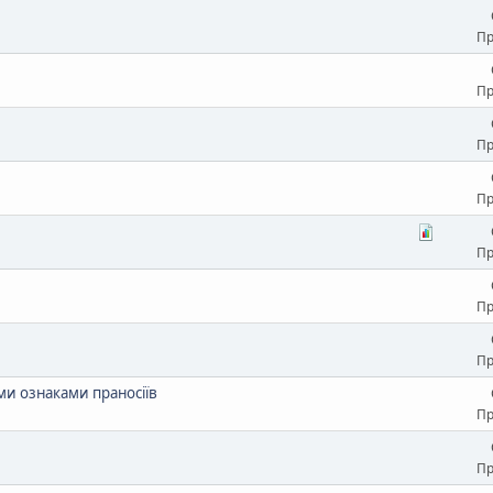
Пр
Пр
Пр
Пр
Пр
Пр
Пр
и ознаками праносіїв
Пр
Пр