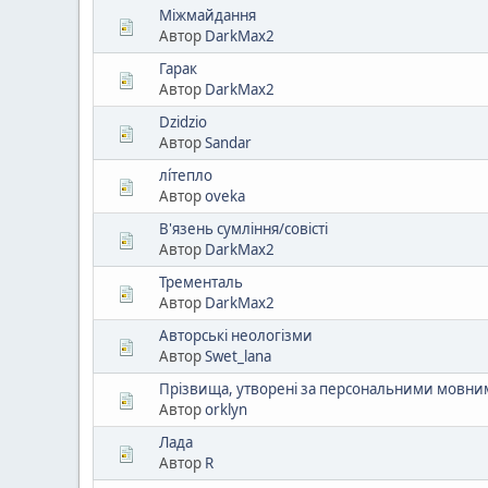
Міжмайдання
Автор
DarkMax2
Гарак
Автор
DarkMax2
Dzidzio
Автор
Sandar
лі́тепло
Автор
oveka
В'язень сумління/совісті
Автор
DarkMax2
Тременталь
Автор
DarkMax2
Авторські неологізми
Автор
Swet_lana
Прізвища, утворені за персональними мовним
Автор
orklyn
Лада
Автор
R