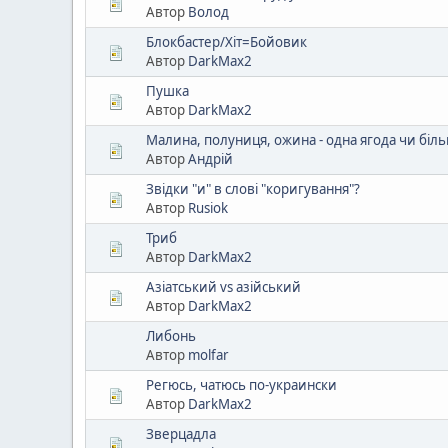
Автор
Волод
Блокбастер/Хіт=Бойовик
Автор
DarkMax2
Пушка
Автор
DarkMax2
Малина, полуниця, ожина - одна ягода чи біл
Автор
Aндрій
Звідки "и" в слові "коригування"?
Автор
Rusiok
Триб
Автор
DarkMax2
Азіатський vs азійський
Автор
DarkMax2
Либонь
Автор
molfar
Регюсь, чатюсь по-украински
Автор
DarkMax2
Зверцадла