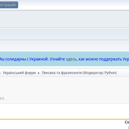
истрация
ы солидарны с Украиной. Узнайте
здесь
, как можно поддержать Укр
Український форум
Лексика та фразеологія
(Модератор:
Python
)
►
►
ел.
С