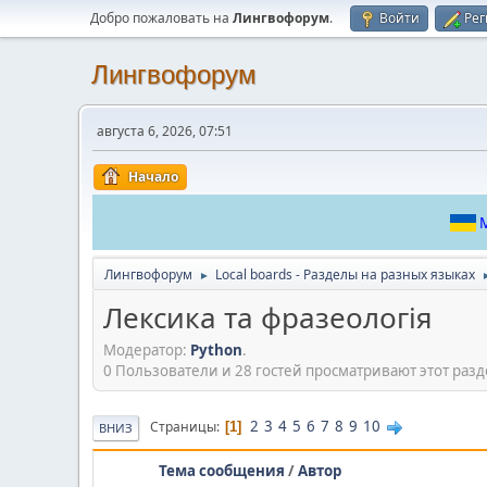
Добро пожаловать на
Лингвофорум
.
Войти
Рег
Лингвофорум
августа 6, 2026, 07:51
Начало
М
Лингвофорум
Local boards - Разделы на разных языках
►
Лексика та фразеологія
Модератор:
Python
.
0 Пользователи и 28 гостей просматривают этот разд
2
3
4
5
6
7
8
9
10
Страницы
1
ВНИЗ
Тема сообщения
/
Автор