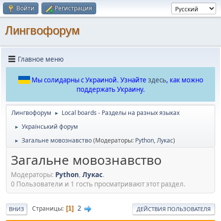
Войти
Регистрация
Лингвофорум
Главное меню
Мы солидарны с Украиной. Узнайте
здесь
, как можно
поддержать Украину.
Лингвофорум
Local boards - Разделы на разных языках
►
Український форум
►
Загальне мовознавство
(Модераторы:
Python
,
Лукас
)
►
Загальне мовознавство
Модераторы:
Python
,
Лукас
.
0 Пользователи и 1 гость просматривают этот раздел.
2
Страницы
1
ВНИЗ
ДЕЙСТВИЯ ПОЛЬЗОВАТЕЛЯ