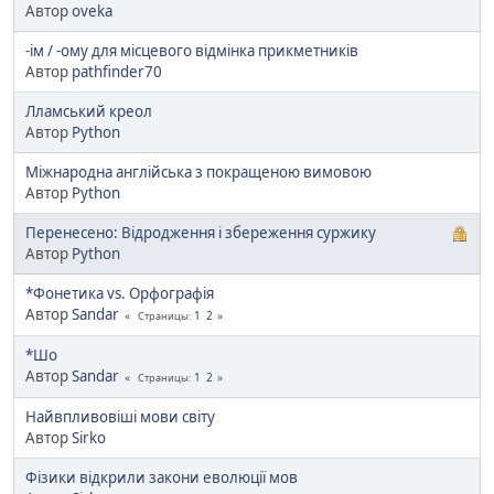
Автор
oveka
-ім / -ому для місцевого відмінка прикметників
Автор
pathfinder70
Лламський креол
Автор
Python
Міжнародна англійська з покращеною вимовою
Автор
Python
Перенесено: Відродження і збереження суржику
Автор
Python
*Фонетика vs. Орфографія
Автор
Sandar
1
2
Страницы
*Шо
Автор
Sandar
1
2
Страницы
Найвпливовіші мови світу
Автор
Sirko
Фізики відкрили закони еволюції мов