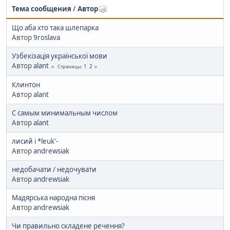
Тема сообщения
/
Автор
Що аба хто така шлепарка
Автор
9roslava
Узбекізація української мови
Автор
alant
1
2
Страницы
Клинтон
Автор
alant
С самым минимальным числом
Автор
alant
лисий і *leuk'-
Автор
andrewsiak
недобачати / недочувати
Автор
andrewsiak
Мадярська народна пісня
Автор
andrewsiak
Чи правильно складене речення?