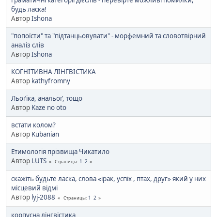
будь ласка!
Автор
Ishona
"попоїсти" та "підтанцьовувати" - морфемний та словотвірний
аналіз слів
Автор
Ishona
КОГНІТИВНА ЛІНГВІСТИКА
Автор
kathyfromny
Льоґіка, анальоґ, тощо
Автор
Kaze no oto
встати колом?
Автор
Kubanian
Етимологія прізвища Чикатило
Автор
LUTS
1
2
Страницы
скажіть будьте ласка, слова «ірак, успіх , птах, друг» який у них
місцевий відмі
Автор
lyj-2088
1
2
Страницы
корпусна лінгвістика