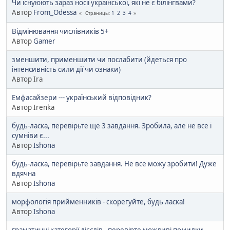
Чи існуюють зараз носії української, які не є білінгвами?
Автор
From_Odessa
1
2
3
4
Страницы
Відмінювання числівників 5+
Автор
Gamer
зменшити, применшити чи послабити (йдеться про
інтенсивність сили дії чи ознаки)
Автор Ira
Емфасайзери --- український відповідник?
Автор Irenka
будь-ласка, перевірьте ще 3 завдання. Зробила, але не все і
сумніви є...
Автор
Ishona
будь-ласка, перевірьте завдання. Не все можу зробити! Дуже
вдячна
Автор
Ishona
морфологія прийменників - скорегуйте, будь ласка!
Автор
Ishona
граматичні категорії дієслів - перевірте можливі помилки,