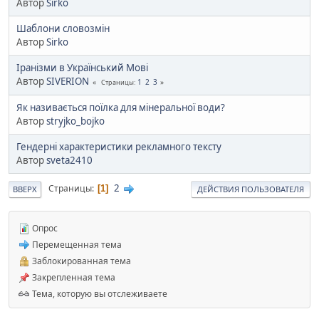
Автор
Sirko
Шаблони словозмін
Автор
Sirko
Іранізми в Український Мові
Автор
SIVERION
1
2
3
Страницы
Як називається поїлка для мінеральної води?
Автор
stryjko_bojko
Гендерні характеристики рекламного тексту
Автор
sveta2410
2
Страницы
1
ВВЕРХ
ДЕЙСТВИЯ ПОЛЬЗОВАТЕЛЯ
Опрос
Перемещенная тема
Заблокированная тема
Закрепленная тема
Тема, которую вы отслеживаете