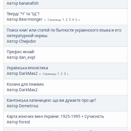
Автор
bananafish
Тверді "Ч" та "Щ"?
Автор
Beermonger
1
2
3
4
5
Страницы
Поиск книг или статей по бытности украинского языка и его
литературной нормы
Автор
Chwjodor
Префікс якнай-
Автор
dan_expl
Українська японістика
Автор
DarkMax2
1
2
3
Страницы
Коланх для лінивих
Автор
DarkMax2
Кантонська латиницею: що ви думаєте про це?
Автор
Demetrius
Карта жіночих імен України: 1925-1995 + Сучасність
Автор
forest