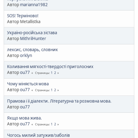
Автор
marianna1982
SOS! Терміново!
Автор Metallistka
Україно-російська зістава
Автор
MithrilHunter
лексис, словарь, словник
Автор
orklyn
Коливання мягкості-твердості приголосних
Автор
ou77
1
2
Страницы
Чому міняється мова
Автор
ou77
1
2
Страницы
Прамова і її діалекти. Літературна та розмовна мова.
Автор
ou77
Якщо мова жива.
Автор
ou77
1
2
Страницы
Чогось милий затужив/заболів