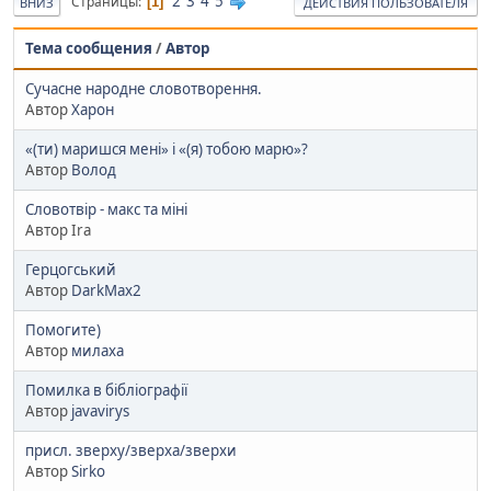
2
3
4
5
Страницы
1
ВНИЗ
ДЕЙСТВИЯ ПОЛЬЗОВАТЕЛЯ
Тема сообщения
/
Автор
Сучасне народне словотворення.
Автор
Харон
«(ти) маришся мені» і «(я) тобою марю»?
Автор
Волод
Словотвір - макс та міні
Автор Ira
Герцогський
Автор
DarkMax2
Помогите)
Автор
милаха
Помилка в бібліографії
Автор
javavirys
присл. зверху/зверха/зверхи
Автор
Sirko