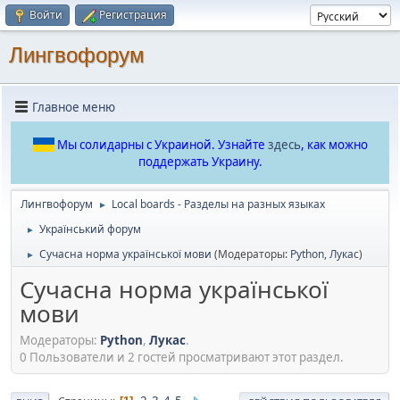
Войти
Регистрация
Лингвофорум
Главное меню
Мы солидарны с Украиной. Узнайте
здесь
, как можно
поддержать Украину.
Лингвофорум
Local boards - Разделы на разных языках
►
Український форум
►
Сучасна норма української мови
(Модераторы:
Python
,
Лукас
)
►
Сучасна норма української
мови
Модераторы:
Python
,
Лукас
.
0 Пользователи и 2 гостей просматривают этот раздел.