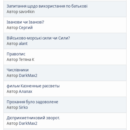
Запитання щодо використання по батькові
Автор savo4kin
Іванови чи Іванові?
Автор
Сергий
Військово-морські сили чи Сили?
Автор
alant
Правопис
Автор Тетяна К
Числівники
Автор
DarkMax2
фильм Казненные рассветы
Автор
Алалах
Прохання було задоволене
Автор
Sirko
Дієприкметниковий зворот.
Автор
DarkMax2