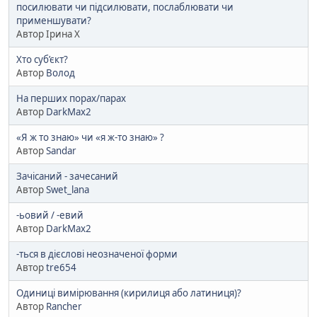
посилювати чи підсилювати, послаблювати чи
применшувати?
Автор Ірина Х
Хто суб’єкт?
Автор
Волод
На перших порах/парах
Автор
DarkMax2
«Я ж то знаю» чи «я ж-то знаю» ?
Автор
Sandar
Зачісаний - зачесаний
Автор
Swet_lana
-ьовий / -евий
Автор
DarkMax2
-ться в дієслові неозначеної форми
Автор
tre654
Одиниці вимірювання (кирилиця або латиниця)?
Автор
Rancher