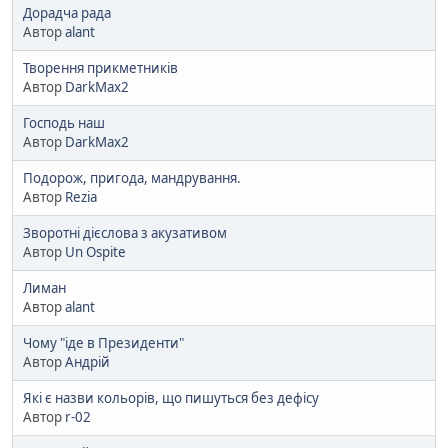
Дорадча рада
Автор
alant
Творення прикметників
Автор
DarkMax2
Господь наш
Автор
DarkMax2
Подорож, пригода, мандрування.
Автор
Rezia
Зворотні дієслова з акузативом
Автор
Un Ospite
Лиман
Автор
alant
Чому "іде в Президенти"
Автор
Aндрій
Які є назви кольорів, що пишуться без дефісу
Автор
r-02