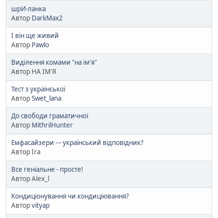
шрИ-ланка
Автор
DarkMax2
І він ще живий
Автор
Pawlo
Виділення комами "на ім'я"
Автор НА ІМ'Я
Тест з української
Автор
Swet_lana
До свободи граматичної
Автор
MithrilHunter
Емфасайзери --- український відповідник?
Автор Ira
Все геніальне - просте!
Автор Alex_l
Кондиціонування чи кондиціювання?
Автор
vityap