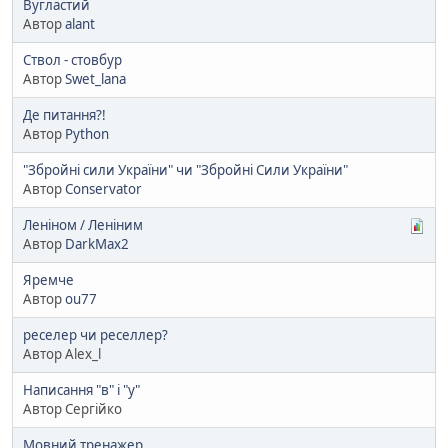
Вугластий
Автор
alant
Ствол - стовбур
Автор
Swet_lana
Де питання?!
Автор
Python
"Збройні сили України" чи "Збройні Сили України"
Автор
Conservator
Леніном / Леніним
Автор
DarkMax2
Яремче
Автор
ou77
реселер чи реселлер?
Автор Alex_l
Написання "в" і "у"
Автор Сергійко
Мовний тренажер