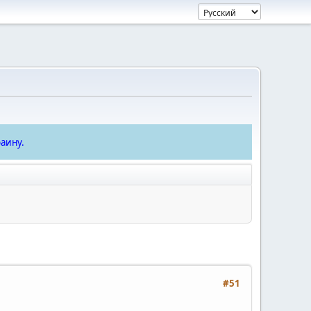
аину.
#51