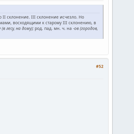
 II склонение. III склонение исчезло. Но
мами, восходящими к старому III склонению, в
у (в лесу, на дому);
род. пад. мн. ч. на
-ов (городов,
#52