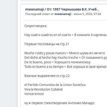
mwanamaji
/
От: 1987 Чернышева В.К. Учеб...
Последний ответ от
mwanamaji
- июня 5, 2026, 07:34
Скороговорка:
Hay cuatro cuadros en el cuarto = В комнате 4 картины
Первые пословицы на стр.21
Mucho ruido y pocas nueces = Много шума из ничего
Del dicho al hecho hay mucho trecho = От сказанного
De lo bueno, poco = Хорошего понемножку
Todo es bueno a su tiempo = Всё хорошо в своё время
Важные выражения со стр.22
el Partido Comunista de la Union Sovietica
Viva la Revolucion Cubana!
Venceremos!
ну и первое стихотворение Антонио Мачадо: