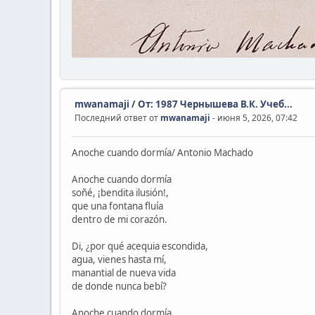
mwanamaji
/
От: 1987 Чернышева В.К. Учеб...
Последний ответ от
mwanamaji
- июня 5, 2026, 07:42
Anoche cuando dormía/ Antonio Machado
Anoche cuando dormía
soñé, ¡bendita ilusión!,
que una fontana fluía
dentro de mi corazón.
Di, ¿por qué acequia escondida,
agua, vienes hasta mí,
manantial de nueva vida
de donde nunca bebí?
Anoche cuando dormía