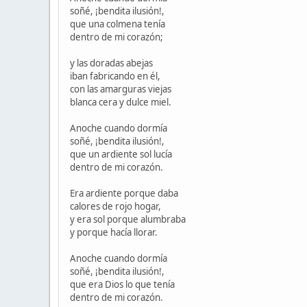
soñé, ¡bendita ilusión!,
que una colmena tenía
dentro de mi corazón;
y las doradas abejas
iban fabricando en él,
con las amarguras viejas
blanca cera y dulce miel.
Anoche cuando dormía
soñé, ¡bendita ilusión!,
que un ardiente sol lucía
dentro de mi corazón.
Era ardiente porque daba
calores de rojo hogar,
y era sol porque alumbraba
y porque hacía llorar.
Anoche cuando dormía
soñé, ¡bendita ilusión!,
que era Dios lo que tenía
dentro de mi corazón.