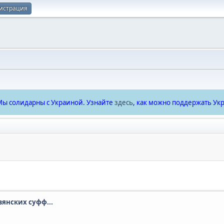
истрация
ы солидарны с Украиной. Узнайте
здесь
, как можно поддержать Укр
вянских суфф...