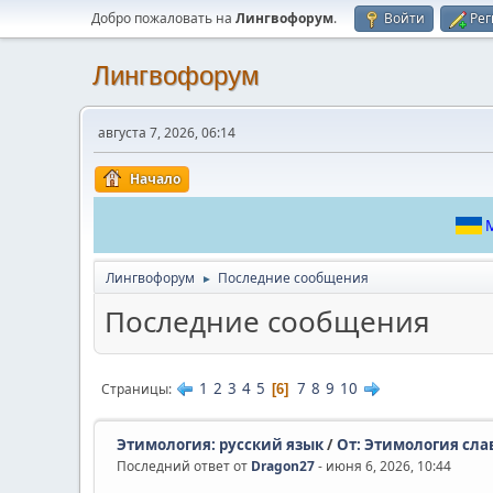
Добро пожаловать на
Лингвофорум
.
Войти
Рег
Лингвофорум
августа 7, 2026, 06:14
Начало
М
Лингвофорум
Последние сообщения
►
Последние сообщения
1
2
3
4
5
7
8
9
10
Страницы
6
Этимология: русский язык
/
От: Этимология сла
Последний ответ от
Dragon27
- июня 6, 2026, 10:44