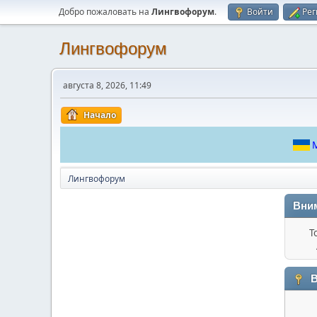
Добро пожаловать на
Лингвофорум
.
Войти
Рег
Лингвофорум
августа 8, 2026, 11:49
Начало
М
Лингвофорум
Вни
Т
В