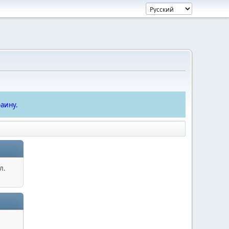
аину.
л.
.