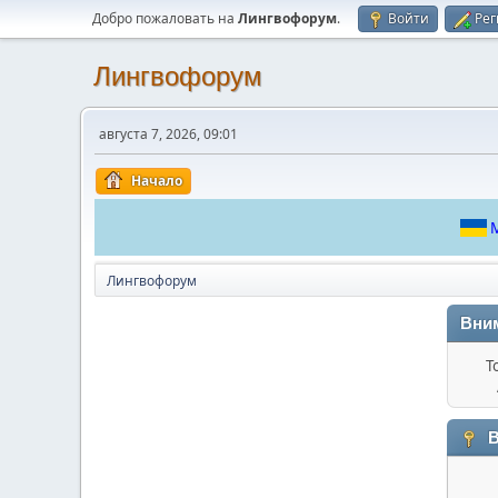
Добро пожаловать на
Лингвофорум
.
Войти
Рег
Лингвофорум
августа 7, 2026, 09:01
Начало
М
Лингвофорум
Вни
Т
В