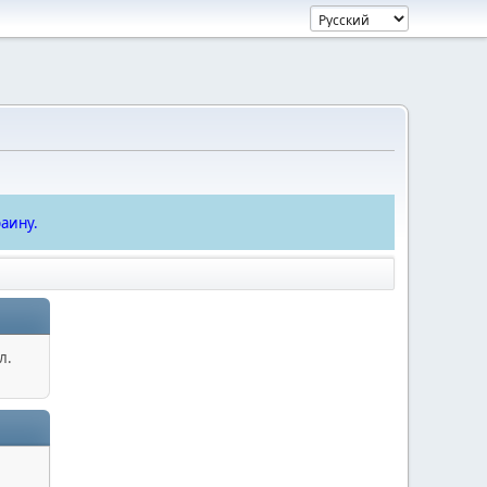
аину.
л.
.