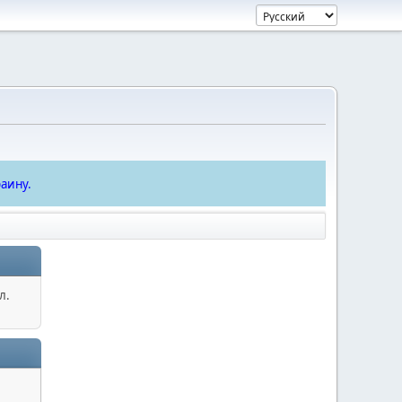
аину.
л.
.