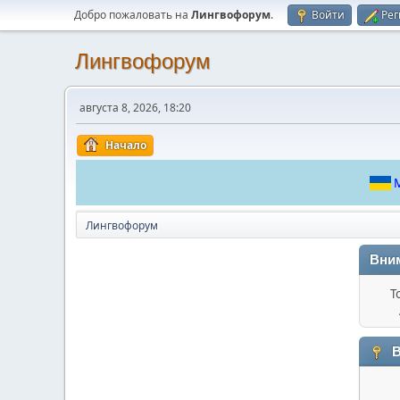
Добро пожаловать на
Лингвофорум
.
Войти
Рег
Лингвофорум
августа 8, 2026, 18:20
Начало
М
Лингвофорум
Вни
Т
В