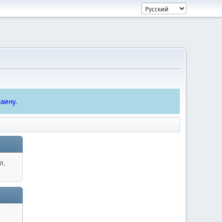
аину.
л.
.