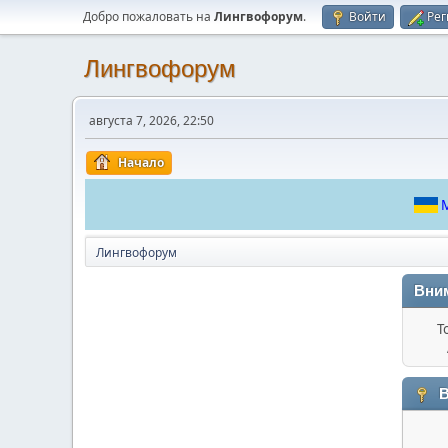
Добро пожаловать на
Лингвофорум
.
Войти
Рег
Лингвофорум
августа 7, 2026, 22:50
Начало
М
Лингвофорум
Вни
Т
В