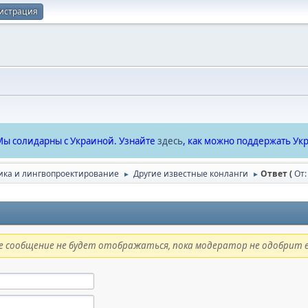
истрация
ы солидарны с Украиной. Узнайте
здесь
, как можно поддержать Укр
ика и лингвопроектирование
Другие известные конланги
Ответ (
От:
►
►
 сообщение не будет отображаться, пока модератор не одобрит е