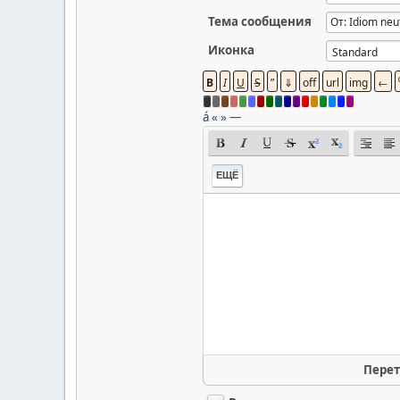
Тема сообщения
Иконка
á
«
»
—
ЕЩЁ
Перет