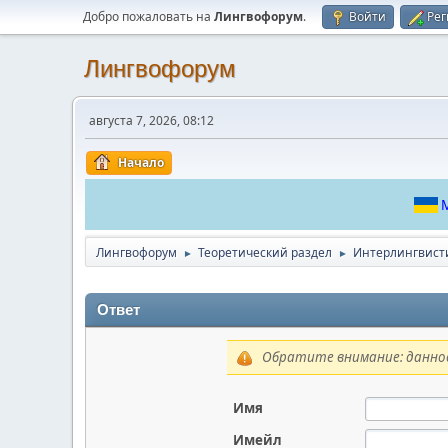
Добро пожаловать на
Лингвофорум
.
Войти
Рег
Лингвофорум
августа 7, 2026, 08:12
Начало
М
Лингвофорум
Теоретический раздел
Интерлингвист
►
►
Ответ
Обратите внимание: данное
Имя
Имейл