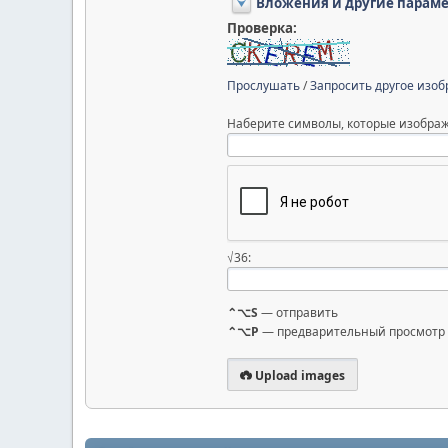
Вложения и другие парам
Проверка:
Прослушать
/
Запросить другое изо
Наберите символы, которые изображ
√36:
⌃⌥S
— отправить
⌃⌥P
— предварительный просмотр
Upload images