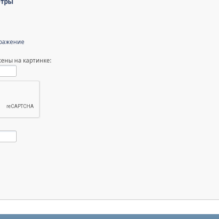
етры
бражение
ены на картинке: