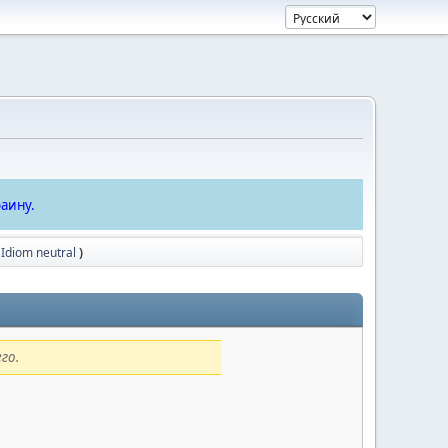
аину.
 Idiom neutral
)
го.