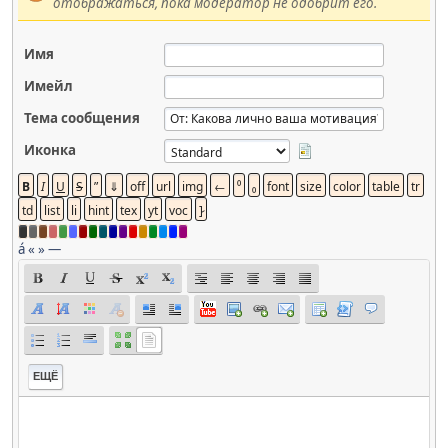
отображаться, пока модератор не одобрит его.
Имя
Имейл
Тема сообщения
Иконка
á
«
»
—
ЕЩЁ