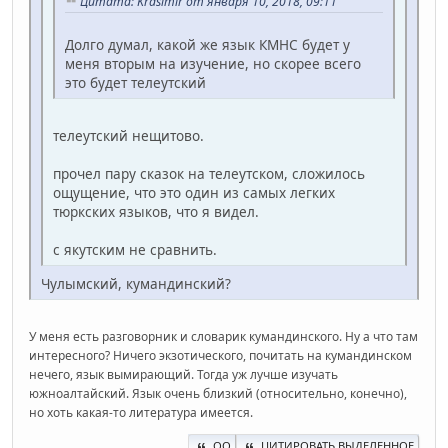
Цитата: Krasimir от января 10, 2018, 09:11
Долго думал, какой же язык КМНС будет у
меня вторым на изучение, но скорее всего
это будет телеутский
телеутский нещитово.
прочел пару сказок на телеутском, сложилось
ощущение, что это один из самых легких
тюркских языков, что я видел.
с якутским не сравнить.
Чулымский, кумандинский?
У меня есть разговорник и словарик кумандинского. Ну а что там
интересного? Ничего экзотического, почитать на кумандинском
нечего, язык вымирающий. Тогда уж лучше изучать
южноалтайский. Язык очень близкий (относительно, конечно),
но хоть какая-то литература имеется.
QQ
ЦИТИРОВАТЬ ВЫДЕЛЕННОЕ