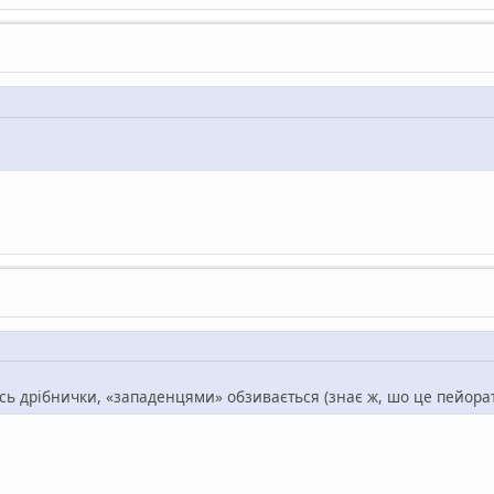
сь дрібнички, «западенцями» обзивається (знає ж, шо це пейорат