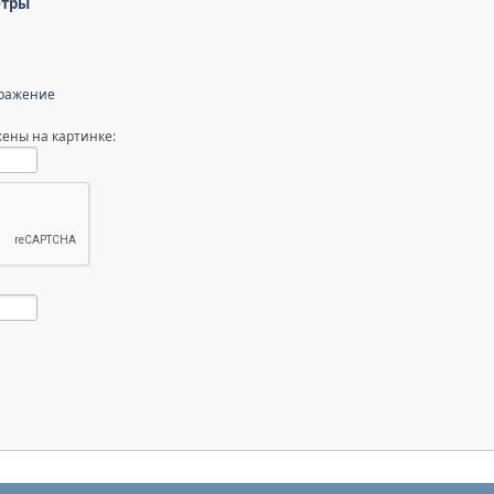
етры
бражение
ены на картинке: