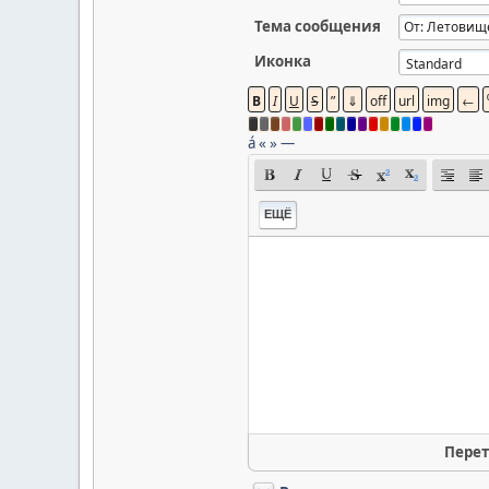
Тема сообщения
Иконка
á
«
»
—
ЕЩЁ
Перет