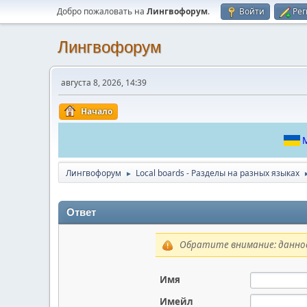
Добро пожаловать на
Лингвофорум
.
Войти
Рег
Лингвофорум
августа 8, 2026, 14:39
Начало
М
Лингвофорум
Local boards - Разделы на разных языках
►
Ответ
Обратите внимание: данное
Имя
Имейл