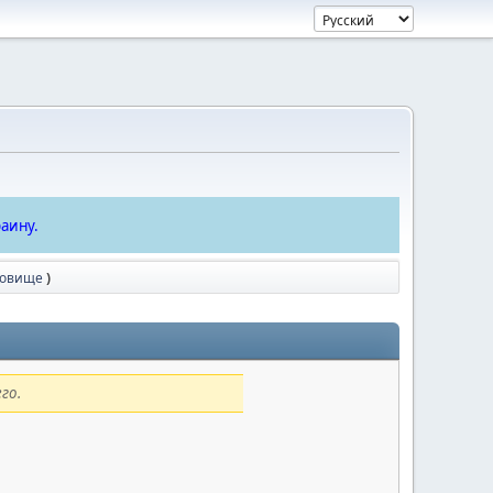
аину.
товище
)
го.