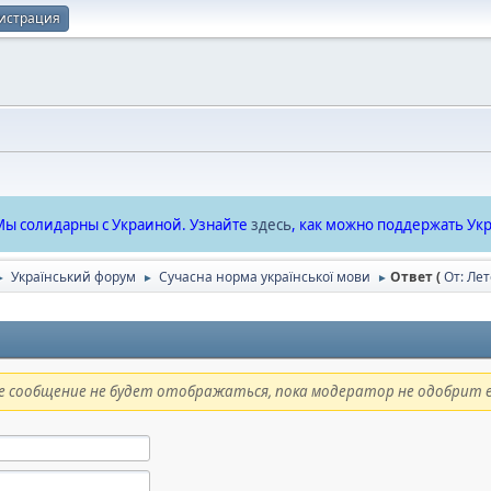
истрация
ы солидарны с Украиной. Узнайте
здесь
, как можно поддержать Укр
Український форум
Сучасна норма української мови
Ответ (
От: Ле
►
►
►
 сообщение не будет отображаться, пока модератор не одобрит е