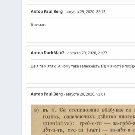
Автор
Paul Berg
- августа 29, 2020, 22:13
Її немає.
Автор
DarkMax2
- августа 29, 2020, 21:27
Це я пам'ятаю. А чому така залежність від м'якості в похі
Автор
Paul Berg
- августа 29, 2020, 12:01