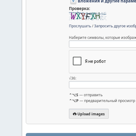
Вложения и другие парам
Проверка:
Прослушать
/
Запросить другое изо
Наберите символы, которые изображ
√36:
⌃⌥S
— отправить
⌃⌥P
— предварительный просмотр
Upload images