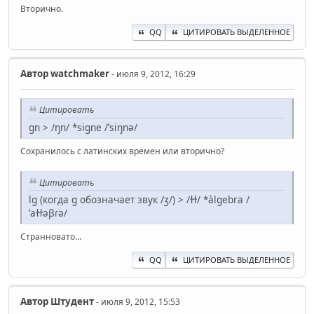
Вторично.
QQ
ЦИТИРОВАТЬ ВЫДЕЛЕННОЕ
Автор
watchmaker
- июля 9, 2012, 16:29
Цитировать
gn > /ŋn/ *signe /ˈsiŋnə/
Сохранилось с латинских времен или вторично?
Цитировать
lg (когда g обозначает звук /ʒ/) > /ɫɫ/ *àlgebra /
ˈaɫɫəβɾə/
Странновато...
QQ
ЦИТИРОВАТЬ ВЫДЕЛЕННОЕ
Автор
Штудент
- июля 9, 2012, 15:53