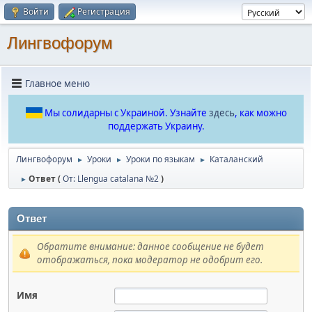
Войти
Регистрация
Лингвофорум
Главное меню
Мы солидарны с Украиной. Узнайте
здесь
, как можно
поддержать Украину.
Лингвофорум
Уроки
Уроки по языкам
Каталанский
►
►
►
Ответ (
От: Llengua catalana №2
)
►
Ответ
Обратите внимание: данное сообщение не будет
отображаться, пока модератор не одобрит его.
Имя