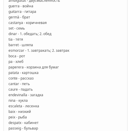
ambigüitat - двусмысленность
guerra - война
guitarra - гитара
germà - брат
castanya - коричневая
set - семь
dinar - 1. обедать; 2. обед
tia - тётя
barret - шляпа
esmorzar - 1. завтракать; 2. завтрак
boca - рот
pa - хлеб
paperera - корзина для бумаг
patata - картошка
conte - рассказ
cantar - петь
caure - падать
endevinalla - загадка
nina - кукла
escaleta - лесенка
baix - низкий
peix - рыба
despatx - кабинет
passeig - бульвар