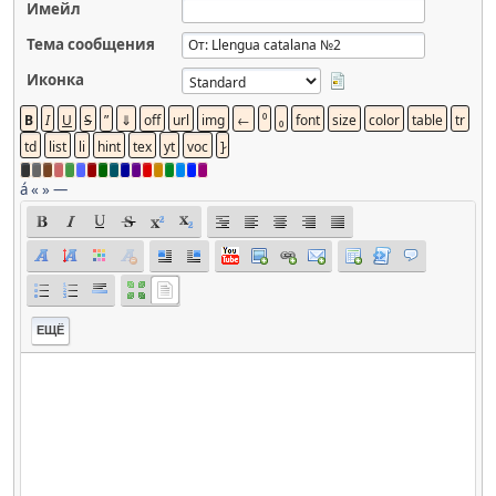
Имейл
Тема сообщения
Иконка
á
«
»
—
ЕЩЁ