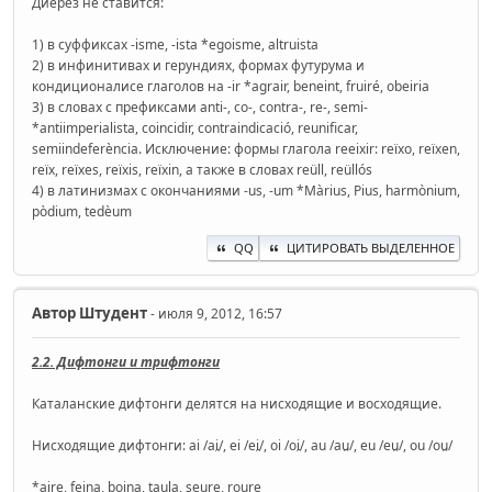
Диерез не ставится:
1) в суффиксах -isme, -ista *egoisme, altruista
2) в инфинитивах и герундиях, формах футурума и
кондиционалисе глаголов на -ir *agrair, beneint, fruiré, obeiria
3) в словах с префиксами anti-, co-, contra-, re-, semi-
*antiimperialista, coincidir, contraindicació, reunificar,
semiindeferència. Исключение: формы глагола reeixir: reïxo, reïxen,
reïx, reïxes, reïxis, reïxin, а также в словах reüll, reüllós
4) в латинизмах с окончаниями -us, -um *Màrius, Pius, harmònium,
pòdium, tedèum
QQ
ЦИТИРОВАТЬ ВЫДЕЛЕННОЕ
Автор
Штудент
- июля 9, 2012, 16:57
2.2. Дифтонги и трифтонги
Каталанские дифтонги делятся на нисходящие и восходящие.
Нисходящие дифтонги: ai /ai̯/, ei /ei̯/, oi /oi̯/, au /au̯/, eu /eu̯/, ou /ou̯/
*aire, feina, boina, taula, seure, roure