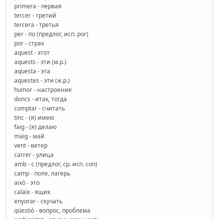
primera - первая
tercer - третий
tercera - третья
per - по (предлог, исп. por)
por - страх
aquest - этот
aquests - эти (м.р.)
aquesta - эта
aquestes - эти (ж.р.)
humor - настроение
doncs - итак, тогда
comptar - считать
tinc - (я) имею
faig - (я) делаю
maig - май
vent - ветер
carrer - улица
amb - с (предлог, ср. исп. con)
camp - поле, лагерь
això - это
calaix - ящик
enyorar - скучать
qüestió - вопрос, проблема