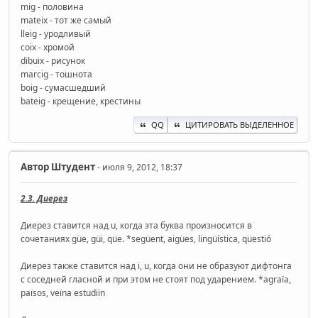
mig - половина
mateix - тот же самый
lleig - уродливый
coix - хромой
dibuix - рисунок
marcig - тошнота
boig - сумасшедший
bateig - крещение, крестины
QQ
ЦИТИРОВАТЬ ВЫДЕЛЕННОЕ
Автор
Штудент
- июля 9, 2012, 18:37
2.3. Диерез
Диерез ставится над u, когда эта буква произносится в
сочетаниях güe, güi, qüe. *següent, aigües, lingüística, qüestió
Диерез также ставится над i, u, когда они не образуют дифтонга
с соседней гласной и при этом не стоят под ударением. *agraïa,
països, veïna estudiïn