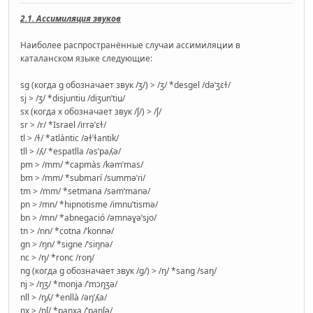
2.1. Ассимиляция звуков
Наиболее распространённые случаи ассимиляции в
каталанском языке следующие:
sg (когда g обозначает звук /ʒ/) > /ʒ/ *desgel /dəˈʒɛɫ/
sj > /ʒ/ *disjuntiu /diʒunˈtiu̯/
sx (когда x обозначает звук /ʃ/) > /ʃ/
sr > /r/ *Israel /irrəˈɛɫ/
tl > /ɫ/ *atlàntic /əɫˈɫantik/
tll > /ʎ/ *espatlla /əsˈpaʎə/
pm > /mm/ *capmàs /kəmˈmas/
bm > /mm/ *submarí /summəˈɾi/
tm > /mm/ *setmana /səmˈmanə/
pn > /mn/ *hipnotisme /imnuˈtismə/
bn > /mn/ *abnegació /əmnəɣəˈsjo/
tn > /nn/ *cotna /ˈkonnə/
gn > /ŋn/ *signe /ˈsiŋnə/
nc > /ŋ/ *ronc /roŋ/
ng (когда g обозначает звук /ɡ/) > /ŋ/ *sang /saŋ/
nj > /ŋʒ/ *monja /ˈmɔŋʒə/
nll > /ŋʎ/ *enllà /əŋˈʎa/
nx > /ŋʃ/ *panxa /ˈpaŋʃə/