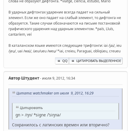
слова не образуют дифтонга. *viatge, ciència, estudio, Mario
В ударных дифтонгах ударение всегда падает на сильный
элемент. Если же оно падает на слабый элемент, то дифтонга не
образуется. Такие случаи обозначаются на письме постановкой
графического ударения над ударным элементом. *país, Lluís,
cantaríem, veí
В каталанском языке имеются следующие трифтонги: iai /jai̯/, ieu
/jeu̯/, uai /wai̯/, üeu/ueu /weu̯/ *iai, creieu, Paraguai, obliqüeu, creueu
QQ
ЦИТИРОВАТЬ ВЫДЕЛЕННОЕ
Автор
Штудент
- июля 9, 2012, 16:34
Цитата: watchmaker от июля 9, 2012, 16:29
Цитировать
gn > /ŋn/ *signe /ˈsiŋnə/
Сохранилось с латинских времен или вторично?