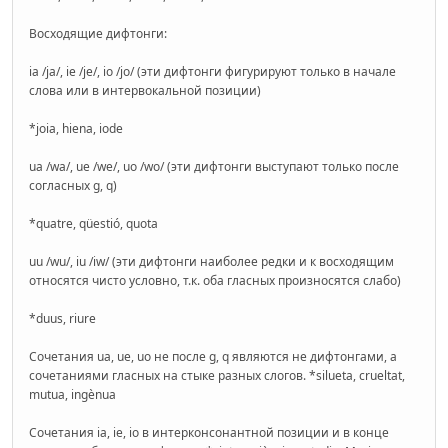
Восходящие дифтонги:
ia /ja/, ie /je/, io /jo/ (эти дифтонги фигурируют только в начале
слова или в интервокальной позиции)
*joia, hiena, iode
ua /wa/, ue /we/, uo /wo/ (эти дифтонги выступают только после
согласных g, q)
*quatre, qüestió, quota
uu /wu/, iu /iw/ (эти дифтонги наиболее редки и к восходящим
относятся чисто условно, т.к. оба гласных произносятся слабо)
*duus, riure
Сочетания ua, ue, uo не после g, q являются не дифтонгами, а
сочетаниями гласных на стыке разных слогов. *silueta, crueltat,
mutua, ingènua
Сочетания ia, ie, io в интерконсонантной позиции и в конце