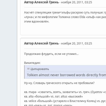
Автор
Алексей Гринь
- ноября 20, 2011, 03:25
Насчёт спекуляции греки=эльфы раскрою суть получше: г
«луна»; и по мифологии Толкина слово Elda «эльф» как раз
этим вдохновлён.
Автор
Алексей Гринь
- ноября 20, 2011, 03:25
Продолжаю флудить, если не утомил...
Википедия:
Цитировать
Tolkien almost never borrowed words directly fro
Ну-ну. Словарь греческого открыть не пробовали?
кв. mapa- «схватить, взять, захватить» vs. греч. (ἔ)μαπον 
кв. alta «большой» vs. лат. altus «высокий»
кв. velice «большой» (устарело к Властелину Колец) vs. рус
кв. má «рука» vs. лат. manus «рука»