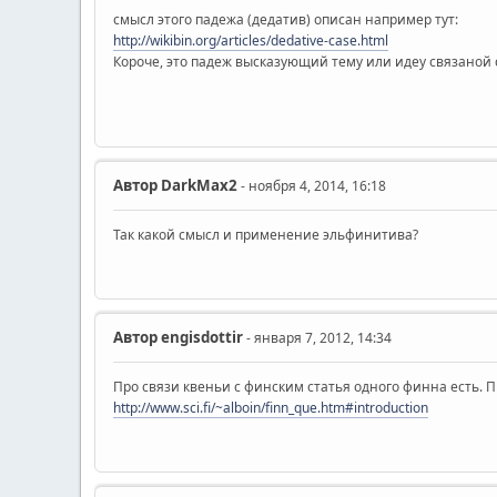
смысл этого падежа (дедатив) описан например тут:
http://wikibin.org/articles/dedative-case.html
Короче, это падеж высказующий тему или идеу связаной с 
Автор
DarkMax2
- ноября 4, 2014, 16:18
Так какой смысл и применение эльфинитива?
Автор
engisdottir
- января 7, 2012, 14:34
Про связи квеньи с финским статья одного финна есть. П
http://www.sci.fi/~alboin/finn_que.htm#introduction