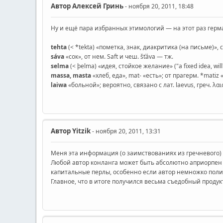
Автор
Алексей Гринь
- ноября 20, 2011, 18:48
Ну и ещё пара избранных этимологий — на этот раз герм
tehta
(< *tekta) «пометка, знак, диакритика (на письме)», с
sáva
«сок», от нем. Saft и чеш. šťáva — тж.
selma
(< þelma) «идея, стойкое желание» ("a fixed idea, wil
massa, masta
«хлеб, еда», mat- «есть»; от прагерм. *matiz 
laiwa
«больной»; вероятно, связано с лат. laevus, греч. λαιό
Автор
Yitzik
- ноября 20, 2011, 13:31
Меня эта информация (о заимствованиях из гречневого) 
Любой автор конланга может быть абсолютно априорпен 
капитальные перлы, особенно если автор немножко полиг
Главное, что в итоге получился весьма съедобный продук