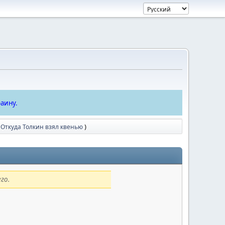
аину.
 Откуда Толкин взял квенью
)
го.