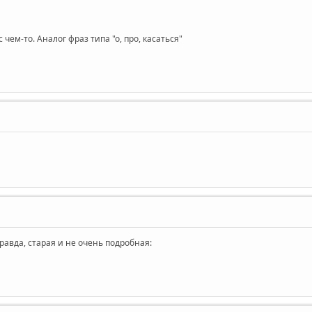
чем-то. Аналог фраз типа "о, про, касаться"
равда, старая и не очень подробная: