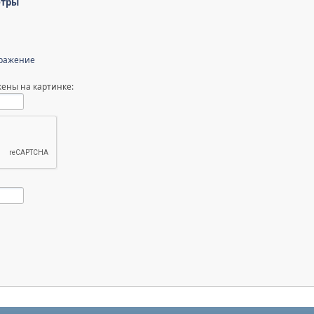
етры
бражение
ены на картинке: