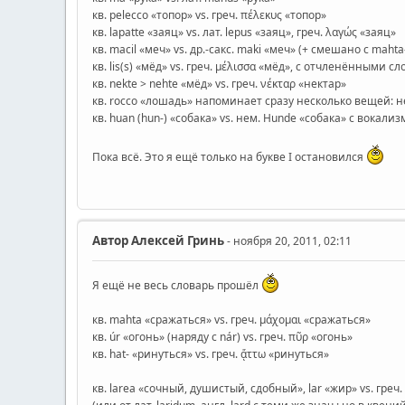
кв. pelecco «топор» vs. греч. πέλεκυς «топор»
кв. lapatte «заяц» vs. лат. lepus «заяц», греч. λαγώς «заяц»
кв. macil «меч» vs. др.-сакс. maki «меч» (+ смешано с mahta
кв. lis(s) «мёд» vs. греч. μέλισσα «мёд», с отчленёнными с
кв. nekte > nehte «мёд» vs. греч. νέκταρ «нектар»
кв. rocco «лошадь» напоминает сразу несколько вещей: нем
кв. huan (hun-) «собака» vs. нем. Hunde «собака» с вокализ
Пока всё. Это я ещё только на букве I остановился
Автор
Алексей Гринь
- ноября 20, 2011, 02:11
Я ещё не весь словарь прошёл
кв. mahta «сражаться» vs. греч. μάχομαι «сражаться»
кв. úr «огонь» (наряду с nár) vs. греч. πῦρ «огонь»
кв. hat- «ринуться» vs. греч. ᾄττω «ринуться»
кв. larea «сочный, душистый, сдобный», lar «жир» vs. гр