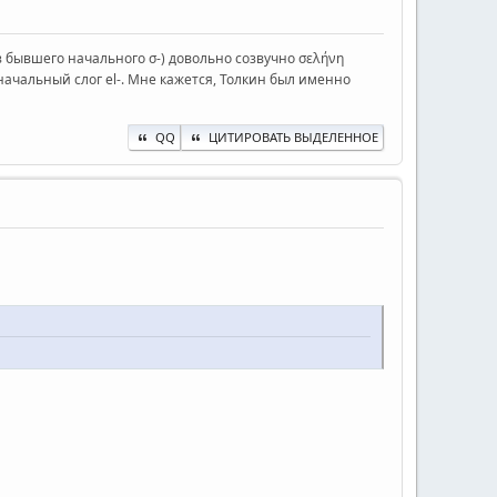
з бывшего начального σ-) довольно созвучно σελήνη
м начальный слог el-. Мне кажется, Толкин был именно
QQ
ЦИТИРОВАТЬ ВЫДЕЛЕННОЕ