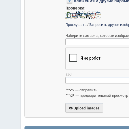
Вложения и другие парам
Проверка:
Прослушать
/
Запросить другое изо
Наберите символы, которые изображ
√36:
⌃⌥S
— отправить
⌃⌥P
— предварительный просмотр
Upload images