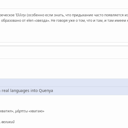
реческое Ἕλλην (особенно если знать, что придыхание часто появляется и
 образовано от elen «звезда». Не говоря уже о том, что и там, и там имее
m real languages into Quenya
«схватил», μάρπτω «хватаю»
.
великий