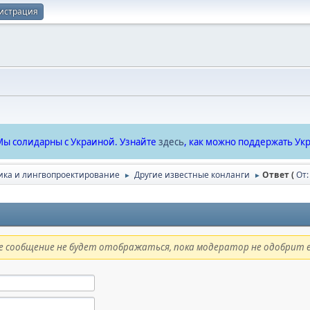
истрация
ы солидарны с Украиной. Узнайте
здесь
, как можно поддержать Укр
ика и лингвопроектирование
Другие известные конланги
Ответ (
От:
►
►
 сообщение не будет отображаться, пока модератор не одобрит е