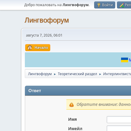
Добро пожаловать на
Лингвофорум
.
Войти
Рег
Лингвофорум
августа 7, 2026, 06:01
Начало
М
Лингвофорум
Теоретический раздел
Интерлингвист
►
►
Ответ
Обратите внимание: данное
Имя
Имейл