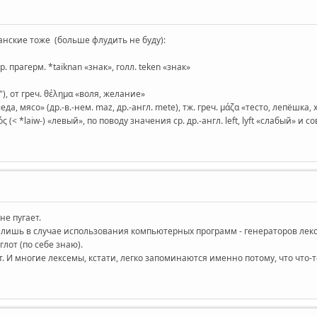
анские тоже (больше флудить не буду):
р. прагерм. *taiknan «знак», голл. teken «знак»
l"), от греч. θέλημα «воля, желание»
«еда, мясо» (др.-в.-нем. maz, др.-англ. mete), тж. греч. μάζα «тесто, лепёшка,
ς (< *laiw-) «левый», по поводу значения ср. др.-англ. left, lyft «слабый» и со
не пугает.
лишь в случае использования компьютерных программ - генераторов лекс
лот (по себе знаю).
т. И многие лексемы, кстати, легко запоминаются именно потому, что что-