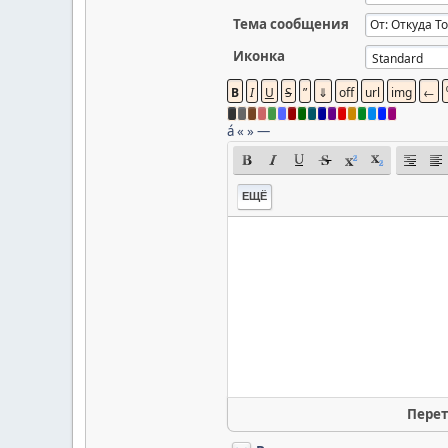
Тема сообщения
Иконка
á
«
»
—
ЕЩЁ
Перет