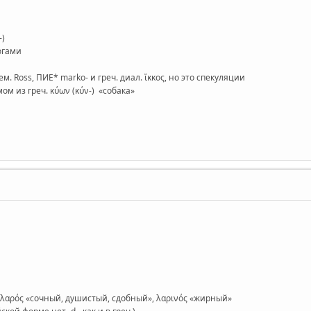
-)
логами
. Ross, ПИЕ* marko- и греч. диал. ἵκκος, но это спекуляции
мом из греч. κύων (κύν-) «собака»
еч. λαρός «сочный, душистый, сдобный», λαρινός «жирный»