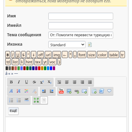
отображаться, пока модератор не одобрит его.
Имя
Имейл
Тема сообщения
Иконка
á
«
»
—
ЕЩЁ