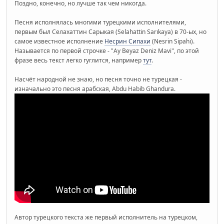
Поздно, конечно, но лучше так чем никогда.
Песня исполнялась многими турецкими исполнителями,
первым был Селахаттин Сарыкая (Selahattin Sarıkaya) в 70-ых, но
самое известное исполнение
Несрин Сипахи
(Nesrin Sipahi).
Называется по первой строчке - "Ay Beyaz Deniz Mavi", по этой
фразе весь текст легко гуглится, например
тут
.
Насчёт народной не знаю, но песня точно не турецкая -
изначально это песня арабская, Abdu Habib Ghandura.
Автор турецкого текста же первый исполнитель на турецком,