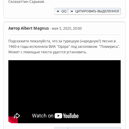
Селахаттин Сарыкая.
QQ
ЦИТИРОВАТЬ ВЫДЕЛЕННОЕ
Автор
Albert Magnus
- мая 5, 2025, 20:00
Подскажите пожалуйста, что за турецкую (народную?) песню в
1960-е годы исполняла ВИА "Орэра" под заголовком "Помирись".
Может с помощью текста удастся установить.