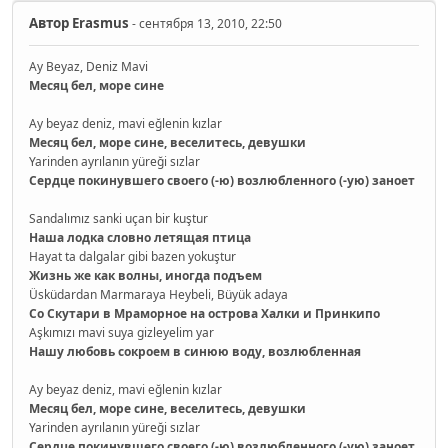
Автор
Erasmus
- сентября 13, 2010, 22:50
Ay Beyaz, Deniz Mavi
Месяц бел, море сине
Ay beyaz deniz, mavi eğlenin kızlar
Месяц бел, море сине, веселитесь, девушки
Yarinden ayrılanın yüreği sızlar
Сердце покинувшего своего (-ю) возлюбленного (-ую) заноет
Sandalımız sanki uçan bir kuştur
Наша лодка словно летящая птица
Hayat ta dalgalar gibi bazen yokuştur
Жизнь же как волны, иногда подъем
Üsküdardan Marmaraya Heybeli, Büyük adaya
Со Скутари в Мраморное на острова Халки и Принкипо
Aşkımızı mavi suya gizleyelim yar
Нашу любовь сокроем в синюю воду, возлюбленная
Ay beyaz deniz, mavi eğlenin kızlar
Месяц бел, море сине, веселитесь, девушки
Yarinden ayrılanın yüreği sızlar
Сердце покинувшего своего (-ю) возлюбленного (-ую) заноет