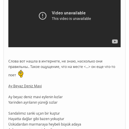
Слова вот нашла в интернете, не знаю, насколько они
правильны.. Такое ощущение, что на месте <...> он еще что-то
поет
Ay Beyaz Deniz Mavi
Ay beyaz deniz mavi eylenin kızlar
Yarinden ayrılanın yüreği sızlar
Sandalımız sanki uçan bir kuştur
Hayatta dağlar gibi bazen yokuştur
Üsküdardan marmaraya heybeli büyük adaya