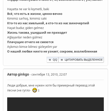
Hayatta ne var ki kıymetli, baki
Всё, что есть в жизни, ценно-вечно
Kimimiz sarhoş, kimimiz saki
Кто-то из нас хмельной, а кто-то из нас виночерпий
Hayat budur, giden gelmez
Жизнь такова, ушедший не приходит
Ağlayanlar neden gülmez
Плачущие отчего не смеются
Aşkımızı kimse bilmez gizleyelim yar
О нашей любви никто не узнает, сокроем, возлюбленная
QQ
ЦИТИРОВАТЬ ВЫДЕЛЕННОЕ
Автор
ginkgo
- сентября 13, 2010, 22:07
Люди добрые, мне нужен хотя бы примерный перевод этой
песни (не гугло-
):