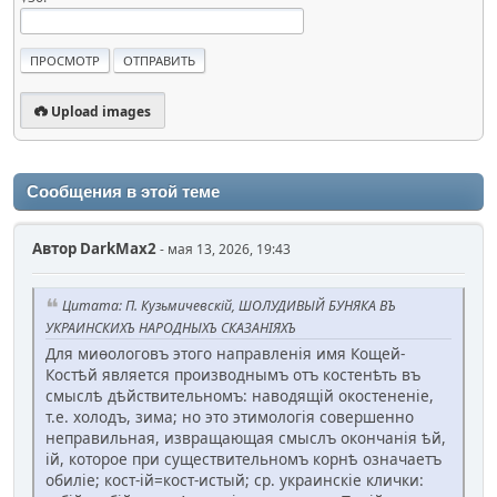
Upload images
Сообщения в этой теме
Автор
DarkMax2
- мая 13, 2026, 19:43
Цитата: П. Кузьмичевскій, ШОЛУДИВЫЙ БУНЯКА ВЪ
УКРАИНСКИХЪ НАРОДНЫХЪ СКАЗАНІЯХЪ
Для миѳологовъ этого направленія имя Кощей-
Костѣй является производнымъ отъ костенѣть въ
смыслѣ дѣйствительномъ: наводящій окостененіе,
т.е. холодъ, зима; но это этимологія совершенно
неправильная, извращающая смыслъ окончанія ѣй,
ій, которое при существительномъ корнѣ означаетъ
обиліе; кост-ій=кост-истый; ср. украинскіе клички: