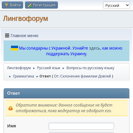
Войти
Регистрация
Лингвофорум
Главное меню
Мы солидарны с Украиной. Узнайте
здесь
, как можно
поддержать Украину.
Лингвофорум
Русский язык
Вопросы по русскому языку
►
►
Грамматика
Ответ (
От: Склонение фамилии Довгий
)
►
►
Ответ
Обратите внимание: данное сообщение не будет
отображаться, пока модератор не одобрит его.
Имя