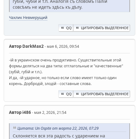
губій, чубій и т.п. Аналогія съ словомъ Палій
совсѣмъ не идетъ здѣсь къ дѣлу.
Чахлик Невмерущий
QQ
ЦИТИРОВАТЬ ВЫДЕЛЕННОЕ
Автор
DarkMax2
- мая 6, 2026, 09:54
-ій в украинском очень продуктивно. Существительные этой
формы деляться на два типа: отглагольные и "качественные"
(зубій, губій и т.п.).
И да, -ій ударное, но только если слово имеет только один
корень. Дорбродій, злодій - составные слова.
QQ
ЦИТИРОВАТЬ ВЫДЕЛЕННОЕ
Автор
i486
- мая 2, 2026, 21:54
Цитата: Un Ospite от марта 22, 2026, 07:29
Склоняется вся эта радость с ударением на