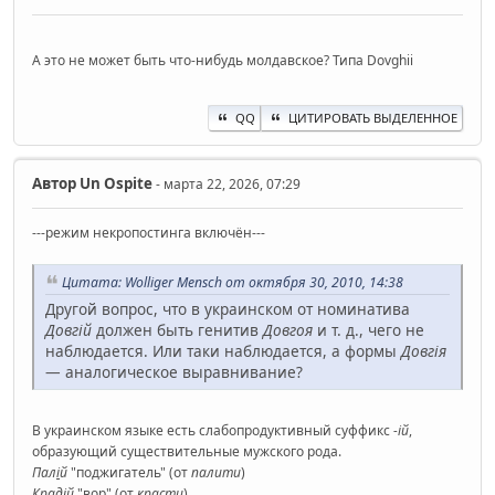
А это не может быть что-нибудь молдавское? Типа Dovghii
QQ
ЦИТИРОВАТЬ ВЫДЕЛЕННОЕ
Автор
Un Ospite
- марта 22, 2026, 07:29
---режим некропостинга включён---
Цитата: Wolliger Mensch от октября 30, 2010, 14:38
Другой вопрос, что в украинском от номинатива
Довгій
должен быть генитив
Довгоя
и т. д., чего не
наблюдается. Или таки наблюдается, а формы
Довгія
— аналогическое выравнивание?
В украинском языке есть слабопродуктивный суффикс
-ій
,
образующий существительные мужского рода.
Пал
і
й
"поджигатель" (от
палити
)
Крад
і
й
"вор" (от
красти
)