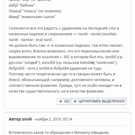
Баб
і
й
"бабник"
Плакс
і
й
"плакса" (от
плакати
)
Мам
і
й
"маменькин сынок"
Склоняется вся эта радость с ударением на последний слог в
косвенных падежах и сохранением
-і-
: палія́ - палію́ (паліє́ві) -
палія́ - паліє́м - (на) палії́ .
Не должно быть там -
о-
в косвенных падежах, там ятем сквозит,
скорее всего. Вполне возможно, что это переосмысление или
выравнивание по аналогии с
-дій
, в котором был ять:
злодій
(ср.
русское "злодей"),
колодій
(ср. польское
kołodz
ie
j
"колёсник"),
добродій
- хотя у
зло́дія
и
добро́дія
ударение не туда.
Поэтому чисто теоретически где-то в говорах может быть и
довгій
, обозначающий, например, долговязого человека, и
соответственная фамилия. Правда, гугл не особо находит ни в
качестве существительного, ни в качестве фамилии.
QQ
ЦИТИРОВАТЬ ВЫДЕЛЕННОЕ
Автор
злой
- ноября 2, 2010, 05:14
Вспомнилось какое-то обращение к Михаилу Швыдкою.