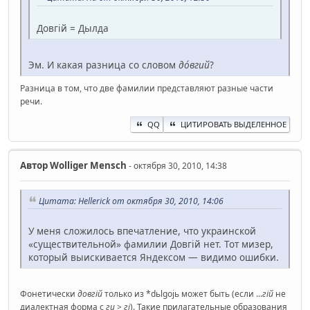
Довгій = Дылда
Эм. И какая разница со словом
до́вгий
?
Разница в том, что две фамилии представляют разные части
речи.
QQ
ЦИТИРОВАТЬ ВЫДЕЛЕННОЕ
Автор
Wolliger Mensch
- октября 30, 2010, 14:38
Цитата: Hellerick от октября 30, 2010, 14:06
У меня сложилось впечатление, что украинской
«существительной» фамилии Довгій нет. Тот мизер,
который выискивается Яндексом — видимо ошибки.
Фонетически
довгій
только из *dьlgojь может быть (если ...
гій
не
диалектная форма с
ги
>
гі
). Такие прилагательные образования