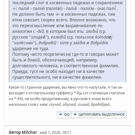
последний слог в косвенных падежах и сохранением
-і-
: палія́ - палію́ (паліє́ві) - палія́ - паліє́м - (на) палії́ .
Не должно быть там -
о-
в косвенных падежах, там
ятем сквозит, скорее всего. Вполне возможно, что
это переосмысление или выравнивание по
аналогии с
-дій
, в котором был ять:
злодій
(ср.
русское "злодей"),
колодій
(ср. польское
kołodz
ie
j
"колёсник"),
добродій
- хотя у
зло́дія
и
добро́дія
ударение не туда.
Поэтому чисто теоретически где-то в говорах может
быть и
довгій
, обозначающий, например,
долговязого человека, и соответственная фамилия.
Правда, гугл не особо находит ни в качестве
существительного, ни в качестве фамилии.
Какое-то странное ударение, вы явно что-то напутали. А так он
восходит к отглагольному суффиксу *-ějь (от стативных глаголов
на *-ěti), не особо продуктивному, в русском я знаю всего
несколько слов с ним:
случай, обычай, лишай, брадобрей
.
QQ
ЦИТИРОВАТЬ ВЫДЕЛЕННОЕ
Автор
Milchar
- мая 1, 2026, 18:11