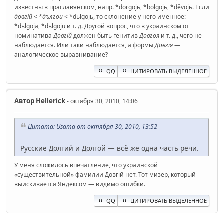
известны в праславянском, напр. *dorgojь, *bolgojь, *děvojь. Если
довгій
< *
дългои
< *dьlgojь, то склонение у него именное:
*dьlgoja, *dьlgoju и т. д. Другой вопрос, что в украинском от
номинатива
Довгій
должен быть генитив
Довгоя
и т. д., чего не
наблюдается. Или таки наблюдается, а формы
Довгія
—
аналогическое выравнивание?
QQ
ЦИТИРОВАТЬ ВЫДЕЛЕННОЕ
Автор
Hellerick
- октября 30, 2010, 14:06
Цитата: Usama от октября 30, 2010, 13:52
Русские Долгий и Долгой — всё же одна часть речи.
У меня сложилось впечатление, что украинской
«существительной» фамилии Довгій нет. Тот мизер, который
выискивается Яндексом — видимо ошибки.
QQ
ЦИТИРОВАТЬ ВЫДЕЛЕННОЕ