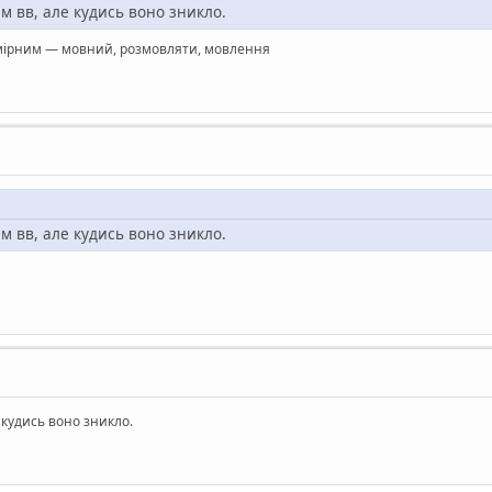
м вв, але кудись воно зникло.
мірним — мовний, розмовляти, мовлення
м вв, але кудись воно зникло.
 кудись воно зникло.