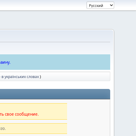
аину.
- в українських словах
)
ть свое сообщение.
го.