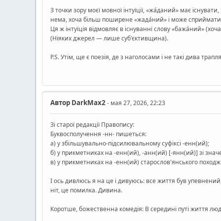
З точки зору моєї мовної інтуїції, «жа́даний» має існува
нема, хоча більш поширене «жада́ний» і може сприймати
Ця ж інтуїція відмовляє в існуванні слову «бажа́ний» (х
(Ніяких джерел — лише суб'єктивщина).
Р.Ѕ. Утім, ще є поезія, де з наголосами і не такі дива трапл
Автор
DarkMax2
- мая 27, 2026, 22:23
Зі старої редакції Правопису:
Буквосполучення -нн- пишеться:
а) у збільшувально-підсилювальному суфіксі -енн(ий);
б) у прикметниках на -енн(ий), -анн(ий) [-янн(ий)] зі зн
в) у прикметниках на -енн(ий) старослов'янського поход
І ось дивлюсь я на це і дивуюсь: все життя був упевнени
ніт, це помилка. Дивина.
Коротше, божественна комедія: В середині путі життя люд