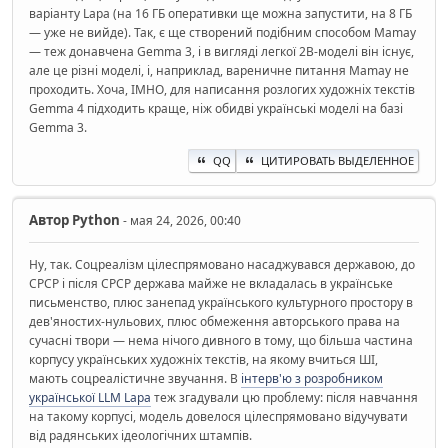
варіанту Lapa (на 16 ГБ оперативки ще можна запустити, на 8 ГБ
— уже не вийде). Так, є ще створений подібним способом Mamay
— теж донавчена Gemma 3, і в вигляді легкої 2B-моделі він існує,
але це різні моделі, і, наприклад, вареничне питання Mamay не
проходить. Хоча, ІМНО, для написання розлогих художніх текстів
Gemma 4 підходить краще, ніж обидві українські моделі на базі
Gemma 3.
QQ
ЦИТИРОВАТЬ ВЫДЕЛЕННОЕ
Автор
Python
- мая 24, 2026, 00:40
Ну, так. Соцреалізм цілеспрямовано насаджувався державою, до
СРСР і після СРСР держава майже не вкладалась в українське
письменство, плюс занепад українського культурного простору в
дев'яностих-нульових, плюс обмеження авторського права на
сучасні твори — нема нічого дивного в тому, що більша частина
корпусу українських художніх текстів, на якому вчиться ШІ,
мають соцреалістичне звучання. В
інтерв'ю з розробником
української LLM Lapa
теж згадували цю проблему: після навчання
на такому корпусі, модель довелося цілеспрямовано відучувати
від радянських ідеологічних штампів.