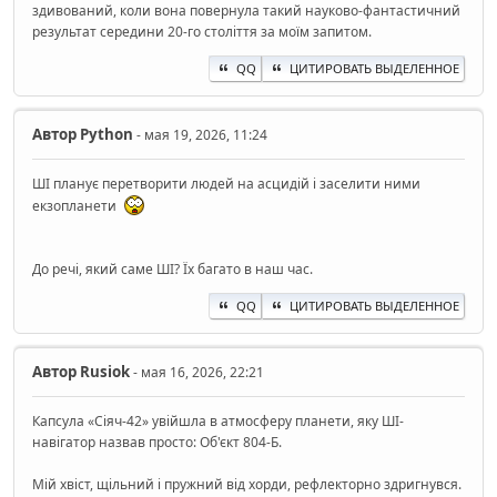
здивований, коли вона повернула такий науково-фантастичний
результат середини 20-го століття за моїм запитом.
QQ
ЦИТИРОВАТЬ ВЫДЕЛЕННОЕ
Автор
Python
- мая 19, 2026, 11:24
ШІ планує перетворити людей на асцидій і заселити ними
екзопланети
До речі, який саме ШІ? Їх багато в наш час.
QQ
ЦИТИРОВАТЬ ВЫДЕЛЕННОЕ
Автор
Rusiok
- мая 16, 2026, 22:21
Капсула «Сіяч-42» увійшла в атмосферу планети, яку ШІ-
навігатор назвав просто: Об'єкт 804-Б.
Мій хвіст, щільний і пружний від хорди, рефлекторно здригнувся.