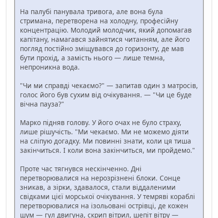
На палубі панувала тривога, але вона була
стримана, перетворена на холодну, професійну
концентрацію. Молодий молодчик, який допомагав
капітану, намагався зайнятися читанням, але його
погляд постійно зміщувався до горизонту, де мав
бути прохід, а замість нього — лише темна,
непроникна вода.
"Чи ми справді чекаємо?" — запитав один з матросів,
голос його був сухим від очікування. — "Чи це буде
вічна пауза?"
Марко підняв голову. У його очах не було страху,
лише рішучість. "Ми чекаємо. Ми не можемо діяти
на сліпую догадку. Ми повинні знати, коли ця тиша
закінчиться. І коли вона закінчиться, ми пройдемо."
Проте час тягнувся нескінченно. Дні
перетворювалися на нерозрізнені блоки. Сонце
зникав, а зірки, здавалося, стали віддаленими
свідками цієї морської очікування. У темряві кораблі
перетворювалися на ізольовані острівці, де кожен
шум — гул двигуна, скрип вітрил, шепіт вітру —