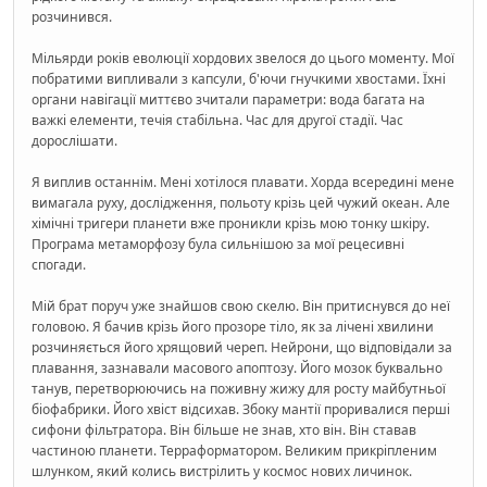
розчинився.
Мільярди років еволюції хордових звелося до цього моменту. Мої
побратими випливали з капсули, б'ючи гнучкими хвостами. Їхні
органи навігації миттєво зчитали параметри: вода багата на
важкі елементи, течія стабільна. Час для другої стадії. Час
дорослішати.
Я виплив останнім. Мені хотілося плавати. Хорда всередині мене
вимагала руху, дослідження, польоту крізь цей чужий океан. Але
хімічні тригери планети вже проникли крізь мою тонку шкіру.
Програма метаморфозу була сильнішою за мої рецесивні
спогади.
Мій брат поруч уже знайшов свою скелю. Він притиснувся до неї
головою. Я бачив крізь його прозоре тіло, як за лічені хвилини
розчиняється його хрящовий череп. Нейрони, що відповідали за
плавання, зазнавали масового апоптозу. Його мозок буквально
танув, перетворюючись на поживну жижу для росту майбутньої
біофабрики. Його хвіст відсихав. Збоку мантії проривалися перші
сифони фільтратора. Він більше не знав, хто він. Він ставав
частиною планети. Терраформатором. Великим прикріпленим
шлунком, який колись вистрілить у космос нових личинок.