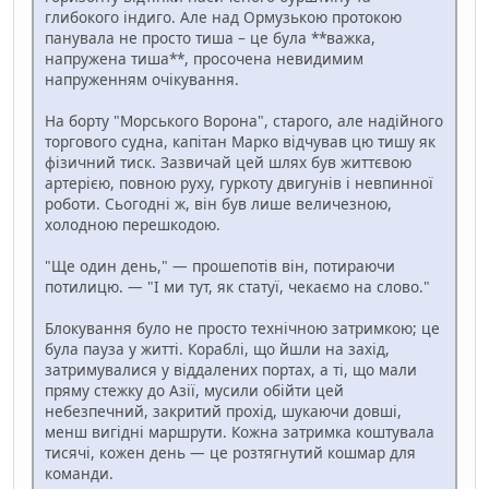
глибокого індиго. Але над Ормузькою протокою
панувала не просто тиша – це була **важка,
напружена тиша**, просочена невидимим
напруженням очікування.
На борту "Морського Ворона", старого, але надійного
торгового судна, капітан Марко відчував цю тишу як
фізичний тиск. Зазвичай цей шлях був життєвою
артерією, повною руху, гуркоту двигунів і невпинної
роботи. Сьогодні ж, він був лише величезною,
холодною перешкодою.
"Ще один день," — прошепотів він, потираючи
потилицю. — "І ми тут, як статуї, чекаємо на слово."
Блокування було не просто технічною затримкою; це
була пауза у житті. Кораблі, що йшли на захід,
затримувалися у віддалених портах, а ті, що мали
пряму стежку до Азії, мусили обійти цей
небезпечний, закритий прохід, шукаючи довші,
менш вигідні маршрути. Кожна затримка коштувала
тисячі, кожен день — це розтягнутий кошмар для
команди.