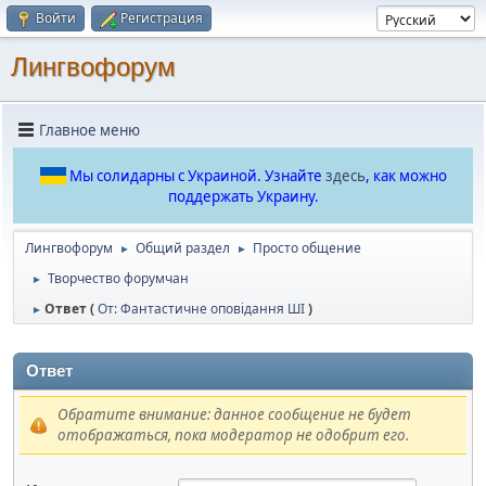
Войти
Регистрация
Лингвофорум
Главное меню
Мы солидарны с Украиной. Узнайте
здесь
, как можно
поддержать Украину.
Лингвофорум
Общий раздел
Просто общение
►
►
Творчество форумчан
►
Ответ (
От: Фантастичне оповідання ШІ
)
►
Ответ
Обратите внимание: данное сообщение не будет
отображаться, пока модератор не одобрит его.