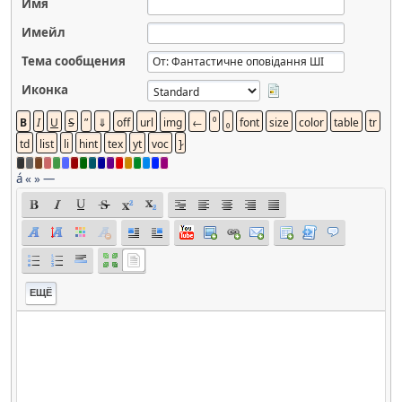
Имя
Имейл
Тема сообщения
Иконка
á
«
»
—
ЕЩЁ