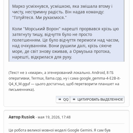
Марко усміхнувся, усмішкою, яка змішала втому і
чисту, нестримну радість. Він надав команду:
"Готуйтеся. Ми рухаємося."
Коли "Морський Ворон" нарешті прорвався крізь цю
затягнуту тишу, відчуття було не просто
полегшенням. Це було відчуття перемоги над часом,
над очікуванням. Вони рушили далі, крізь сяюче
море, де світ знову оживав, а Ормузька протока,
нарешті, відкрилася для руху.
(Текст не з «хмари», а згенерований локально. Android, 8 ГБ
оперативки, Termux, llama.cpp, ну і сама google_gemma-4-E2B-it-
Q4_K_M.gguf — цього достатньо, щоб перетворити планшет на
письменника).
QQ
ЦИТИРОВАТЬ ВЫДЕЛЕННОЕ
Автор
Rusiok
- мая 19, 2026, 17:48
Це робота великої мовної моделі Google Gemini. Я сам був