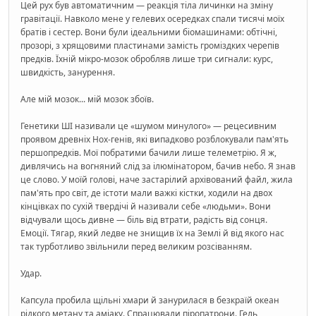
Цей рух був автоматичним — реакція тіла личинки на зміну
гравітації. Навколо мене у гелевих осередках спали тисячі моїх
братів і сестер. Вони були ідеальними біомашинами: обтічні,
прозорі, з хрящовими пластинами замість громіздких черепів
предків. Їхній мікро-мозок обробляв лише три сигнали: курс,
швидкість, занурення.
Але мій мозок... мій мозок збоїв.
Генетики ШІ називали це «шумом минулого» — рецесивним
проявом древніх Hox-генів, які випадково розблокували пам'ять
першопредків. Мої побратими бачили лише телеметрію. Я ж,
дивлячись на вогняний слід за ілюмінатором, бачив небо. Я знав
це слово. У моїй голові, наче застарілий архівований файл, жила
пам'ять про світ, де істоти мали важкі кістки, ходили на двох
кінцівках по сухій твердічі й називали себе «людьми». Вони
відчували щось дивне — біль від втрати, радість від сонця.
Емоції. Тягар, який ледве не знищив їх на Землі й від якого нас
так турботливо звільнили перед великим розсіванням.
Удар.
Капсула пробила щільні хмари й занурилася в безкраїй океан
рідкого метану та аміаку. Спрацювали піропатрони. Гель