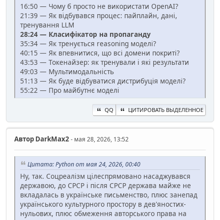
16:50 — Чому б просто не використати OpenAI?
21:39 — Як відбувався процес: пайплайн, дані,
тренування LLM
28:24 — Класифікатор на пропаганду
35:34 — Як тренується reasoning моделі?
40:15 — Як впевнитися, що всі домени покриті?
43:53 — Токенайзер: як тренували і які результати
49:03 — Мультимодальність
51:13 — Як буде відбуватися дистрибуція моделі?
55:22 — Про майбутнє моделі
QQ
ЦИТИРОВАТЬ ВЫДЕЛЕННОЕ
Автор
DarkMax2
- мая 28, 2026, 13:52
Цитата: Python от мая 24, 2026, 00:40
Ну, так. Соцреалізм цілеспрямовано насаджувався
державою, до СРСР і після СРСР держава майже не
вкладалась в українське письменство, плюс занепад
українського культурного простору в дев'яностих-
нульових, плюс обмеження авторського права на