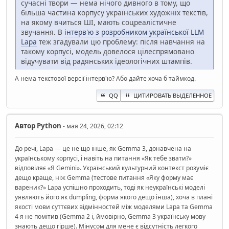
сучасні твори — нема нічого дивного в тому, що
більша частина корпусу українських художніх текстів,
на якому вчиться ШІ, мають соцреалістичне
звучання. В
інтерв'ю з розробником української LLM
Lapa
теж згадували цю проблему: після навчання на
такому корпусі, модель довелося цілеспрямовано
відучувати від радянських ідеологічних штампів.
А нема текстової версії інтерв'ю? Або дайте хоча б таймкод.
QQ
ЦИТИРОВАТЬ ВЫДЕЛЕННОЕ
Автор
Python
- мая 24, 2026, 02:12
До речі, Lapa — це не що інше, як Gemma 3, донавчена на
українському корпусі, і навіть на питання «Як тебе звати?»
відповіляє «Я Gemini». Український культурний контекст розуміє
дещо краще, ніж Gemma (тестове питання «Яку форму має
вареник?» Lapa успішно проходить, тоді як неукраїнські моделі
уявляють його як dumpling, форма якого дещо інша), хоча в плані
якості мови суттєвих відмінностей між моделями Lapa та Gemma
4 я не помітив (Gemma 2 і, ймовірно, Gemma 3 українську мову
знають дещо гірше). Мінусом для мене є відсутність легкого