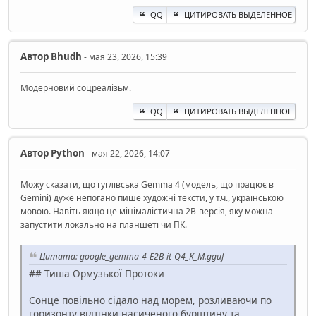
QQ
ЦИТИРОВАТЬ ВЫДЕЛЕННОЕ
Автор
Bhudh
- мая 23, 2026, 15:39
Модерновий соцреалізьм.
QQ
ЦИТИРОВАТЬ ВЫДЕЛЕННОЕ
Автор
Python
- мая 22, 2026, 14:07
Можу сказати, що гуглівська Gemma 4 (модель, що працює в
Gemini) дуже непогано пише художні тексти, у т.ч., українською
мовою. Навіть якщо це мінімалістична 2B-версія, яку можна
запустити локально на планшеті чи ПК.
Цитата: google_gemma-4-E2B-it-Q4_K_M.gguf
## Тиша Ормузької Протоки
Сонце повільно сідало над морем, розливаючи по
горизонту відтінки насиченого бурштину та