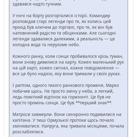
здавався надто гучним.
У ночі на борту розгорталися історії. Командир
розповідав старі легенди про те, як колись цей
прохід був ключем до торгівлі, про те, як він був
наповнений радістю та обіцянками. Але сьогодні
легенди здавалися далекими, а реальність — це
холодна вода та нерухоме небо.
Кожного ранку, коли сонце пробивалося крізь туман,
вони знову дивилися на карту. Кожен маленький рух
на цій карті, кожен сигнал, кожне повідомлення —
все це було надією, яку вони тримали у своїх руках.
І раптом, одного тихого ранкового променя, Марко
побачив щось. Не просто зміну у неба, а легкий,
ледь помітний відтінок на горизонті. Це був не
просто промінь сонця. Це був **перший знак**.
Матроси завмерли. Вони синхронно подивилися на
капітана. У тиші Ормузької протоки щось почало
змінюватися. Напруга, яка тривала місяцями, почала
розслаблятися.