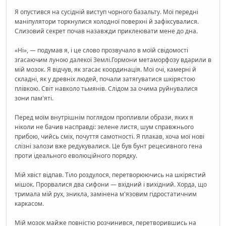
Я опустився на сусідній виступ чорного базальту. Мої передні
маніпулятори торкнулися холодної поверхні й зафіксувалися.
Слизовий секрет почав назавжди приклеювати мене до дна.
«Ні», — подумав я, і це слово прозвучало в моїй свідомості
згасаючим луною далекої Землі.Гормони метаморфозу вдарили в
мій мозок. Я відчув, як згасає координація. Мої очі, камерні й
складні, як у древніх людей, почали затягуватися шкірястою
плівкою. Світ навколо тьмянів. Слідом за очима руйнувалися
зони пам'яті.
Перед моїм внутрішнім поглядом пропливли образи, яких я
ніколи не бачив насправді: зелене листя, шум справжнього
прибою, чийсь сміх, почуття самотності. Я плакав, хоча мої нові
слізні залози вже редукувалися. Це був бунт рецесивного гена
проти ідеального еволюційного порядку.
Мій хвіст відпав. Тіло роздулося, перетворюючись на шкірястий
мішок. Прорвалися два сифони — вхідний і вихідний. Хорда, що
тримала мій рух, зникла, замінена м'язовим гідростатичним
каркасом.
Мій мозок майже повністю розчинився, перетворившись на