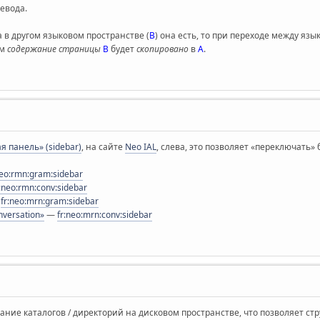
евода.
 а в другом языковом пространстве (
В
) она есть, то при переходе между я
ом
содержание страницы
В
будет
скопировано
в
А
.
я панель» (sidebar)
, на сайте
Neo IAL
, слева, это позволяет «переключать»
eo:rmn:gram:sidebar
:neo:rmn:conv:sidebar
—
fr:neo:mrn:gram:sidebar
nversation»
—
fr:neo:mrn:conv:sidebar
ние каталогов / директорий на дисковом пространстве, что позволяет ст