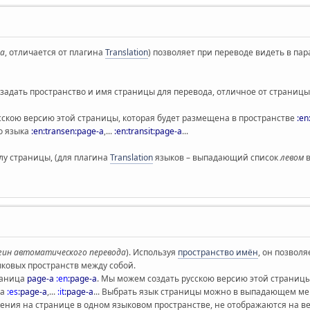
да
, отличается от плагина
Translation
) позволяет при переводе видеть в п
задать пространство и имя страницы для перевода, отличное от страниц
скою версию этой страницы, которая будет размещена в пространстве
:en
о языка
:en:transen:page-a
,...
:en:transit:page-a
...
лу страницы, (для плагина
Translation
языков – выпадающий список
левом
в
гин автоматического перевода
). Используя
пространство имён
, он позвол
ыковых пространств между собой.
раница
page-a
:en
:page-a
. Мы можем создать русскою версию этой страницы
ка
:es
:page-a
,...
:it
:page-a
... Выбрать язык страницы можно в выпадающем ме
ения на странице в одном языковом пространстве, не отображаются на ве