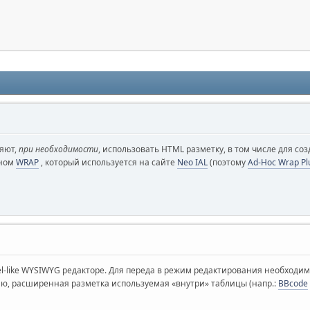
яют,
при необходимости
, использовать HTML разметку, в том числе для со
ином
WRAP
, который используется на сайте
Neo IAL
(поэтому
Ad-Hoc Wrap Pl
l-like WYSIWYG редакторе. Для переда в режим редактирования необходимо
ю, расширенная разметка используемая «внутри» таблицы (напр.:
BBcode