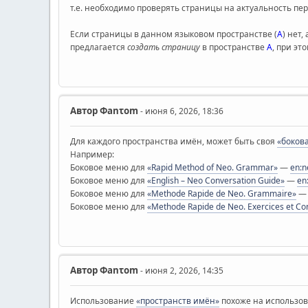
т.е. необходимо проверять страницы на актуальность пер
Если страницы в данном языковом пространстве (
А
) нет,
предлагается
создать страницу
в пространстве
А
, при эт
Автор
Φanτοm
- июня 6, 2026, 18:36
Для каждого пространства имён, может быть своя
«бокова
Например:
Боковое меню для
«Rapid Method of Neo. Grammar»
—
en:n
Боковое меню для
«English – Neo Conversation Guide»
—
en
Боковое меню для
«Methode Rapide de Neo. Grammaire»
Боковое меню для
«Methode Rapide de Neo. Exercices et Co
Автор
Φanτοm
- июня 2, 2026, 14:35
Использование
«пространств имён»
похоже на использова