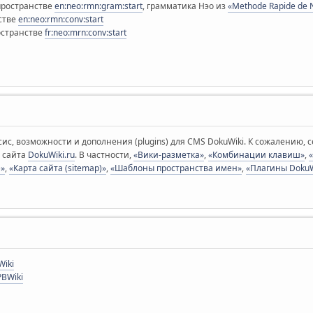
пространстве
en:neo:rmn:gram:start
, грамматика Нэо из
«Methode Rapide de 
нстве
en:neo:rmn:conv:start
ространстве
fr:neo:mrn:conv:start
ис, возможности и дополнения (plugins) для CMS DokuWiki. К сожалению, с
 сайта
DokuWiki.ru
. В частности,
«Вики-разметка»
,
«Комбинации клавиш»
,
)»
,
«Карта сайта (sitemap)»
,
«Шаблоны пространства имен»
,
«Плагины DokuW
Wiki
PBWiki