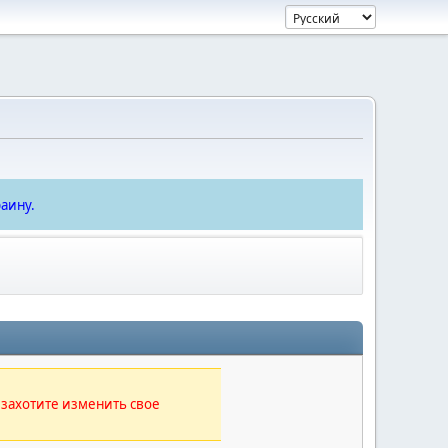
аину.
 захотите изменить свое