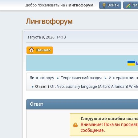
Добро пожаловать на
Лингвофорум
.
Войти
Рег
Лингвофорум
августа 9, 2026, 14:13
Начало
М
Лингвофорум
Теоретический раздел
Интерлингвист
►
►
Ответ (
От: Neo: auxiliary language (Arturo Alfandari) Wik
►
Ответ
Следующие ошибки возни
Внимание! Пока вы просматр
сообщение.