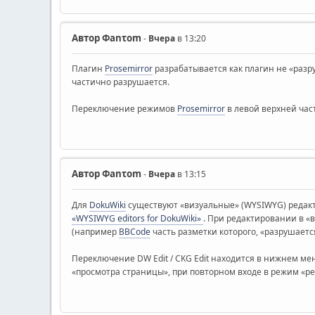
Автор
Φanτοm
-
Вчера
в 13:20
Плагин
Prosemirror
разрабатывается как плагин не «разр
частично разрушается.
Переключение режимов
Prosemirror
в левой верхней части
Автор
Φanτοm
-
Вчера
в 13:15
Для
DokuWiki
существуют «визуальные» (WYSIWYG) редак
«WYSIWYG editors for DokuWiki»
. При редактировании в «
(например
BBCode
часть разметки которого, «разрушаетс
Переключение DW Edit / CKG Edit находится в нижнем м
«просмотра страницы», при повторном входе в режим «р