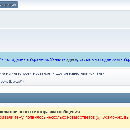
истрация
ы солидарны с Украиной. Узнайте
здесь
, как можно поддержать Укр
ика и лингвопроектирование
Другие известные конланги
►
iBooks (DokuWiki)
)
кли при попытке отправки сообщения:
ивали тему, появилось несколько новых ответов (6). Возможно, вы