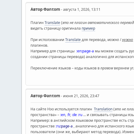
Автор
Φanτοm
- августа 1, 2026, 13:11
Плагин
Translate
(
это не плагин автоматического перево
видеть страницу оригинала
пример
При исползовании
Translate
для перевода,
можно
/
нужно
плагинов.
Например для страницы
:en:page-a
мы можем создать рус
создании страницы перевода) аналогично для испанског
Переключение языков – коды языков в
правом
верхнем уг
Автор
Φanτοm
- июня 21, 2026, 23:47
На сайте Нэо используется плагин
Translation
(
это не пла
пространства» –
:en
,
:fr
,
:de
:ru
... и связывать страницы яз
Например: в английском языковом пространстве есть ст
пространстве
:ru
:page-a
, аналогично для испанского язы
пользователи (они же, выбирают метод перевода). Измен