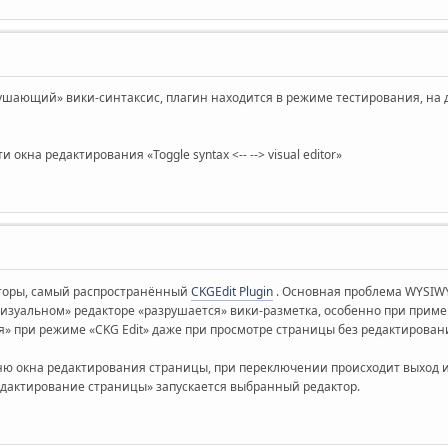
ушающий» вики-синтаксис, плагин находится в режиме тестирования, на 
 окна редактирования «Toggle syntax <-- --> visual editor»
торы, самый распространённый
CKGEdit Plugin
. Основная проблема WYSIWY
визуальном» редакторе «разрушается» вики-разметка, особенно при при
я» при режиме «CKG Edit» даже при просмотре страницы без редактирован
еню окна редактирования страницы, при переключении происходит выход
едактирование страницы» запускается выбранный редактор.