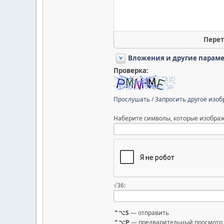
Перет
Вложения и другие парам
Проверка:
Прослушать
/
Запросить другое изо
Наберите символы, которые изображ
√36:
⌃⌥S
— отправить
⌃⌥P
— предварительный просмотр