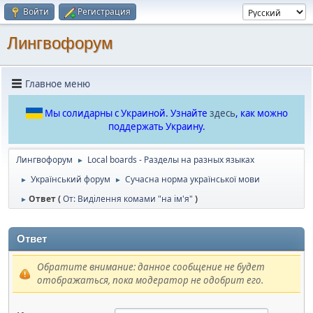
Войти
Регистрация
Лингвофорум
Главное меню
Мы солидарны с Украиной. Узнайте
здесь
, как можно
поддержать Украину.
Лингвофорум
Local boards - Разделы на разных языках
►
Український форум
Сучасна норма української мови
►
►
Ответ (
От: Виділення комами "на ім'я"
)
►
Ответ
Обратите внимание: данное сообщение не будет
отображаться, пока модератор не одобрит его.