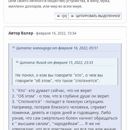
(или своего личного в обществе) устройства, в жену, мужа,
миллион долларов, или мир во всём мире.
QQ
ЦИТИРОВАТЬ ВЫДЕЛЕННОЕ
Автор
Валер
- февраля 16, 2022, 10:34
Цитата: ivanovgoga от февраля 16, 2022, 05:51
Цитата: Rusiok от февраля 15, 2022, 23:33
Не понял, о ком вы говорите "кто", о чем вы
говорите "об этом", что такое "споткнется".
1. "Кто" -кто думает сейчас, что не верит
2. "Об этом" - о том, что в глубине душе он верит.
3. "Споткнется" - попадет в тяжелую ситуацию.
Например, потеряв близкого человека, справит
поминки, девять и сорок дней и годовщину. Либо
узнав, что сам смертельно болен начнет обращаться
к " высшим силам", "чародейкам".... Я же не
утверждаю, что все христиане, но все так или иначе