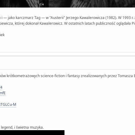
6) i — jako karczmarz Tag — w "Austerii" Jerzego Kawalerowicza (1982). W 1993 r. 
nkiewicza, której dokonał Kawalerowicz. W ostatnich latach publiczność oglądała Pi
owiek
lmów krótkometrażowych science-fiction i fantasy zrealizowanych przez Tomasza 
W4
mfE
2xTGLCu-M
 legend, i świetna muzyka.