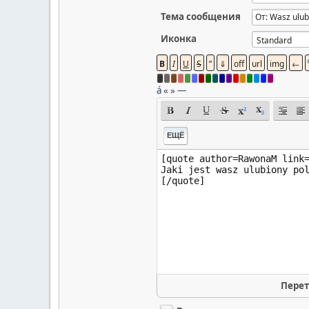
Тема сообщения
Иконка
á
«
»
—
ЕЩЁ
Перет