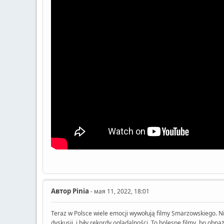
Автор
Pinia
- мая 11, 2022, 18:01
Teraz w Polsce wiele emocji wywołują filmy Smarzowskiego. Nie 
dyskusji i biły rekordy oglądalności. To bolesne filmy, bo obna