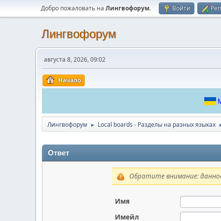
Добро пожаловать на
Лингвофорум
.
Войти
Рег
Лингвофорум
августа 8, 2026, 09:02
Начало
М
Лингвофорум
Local boards - Разделы на разных языках
►
Ответ
Обратите внимание: данное
Имя
Имейл