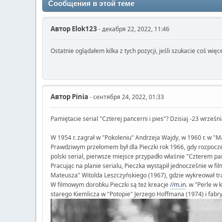
Сообщения в этой теме
Автор
Elok123
- декабря 22, 2022, 11:46
Ostatnie oglądałem kilka z tych pozycji, jeśli szukacie coś więce
Автор
Pinia
- сентября 24, 2022, 01:33
Pamiętacie serial "Czterej pancerni i pies"? Dzisiaj -23 wrześn
W 1954 r. zagrał w "Pokoleniu" Andrzeja Wajdy, w 1960 r. w "
Prawdziwym przełomem był dla Pieczki rok 1966, gdy rozpoczęły 
polski serial, pierwsze miejsce przypadło właśnie "Czterem p
Pracując na planie serialu, Pieczka wystąpił jednocześnie w f
Mateusza" Witolda Leszczyńskiego (1967), gdzie wykreował t
W filmowym dorobku Pieczki są też kreacje
//m.in
. w "Perle w
starego Kiemlicza w "Potopie" Jerzego Hoffmana (1974) i fabr