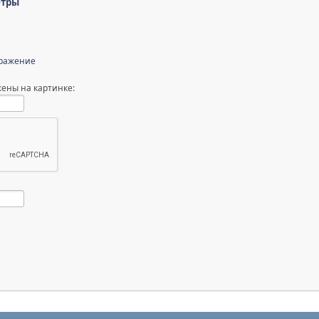
етры
бражение
ены на картинке: