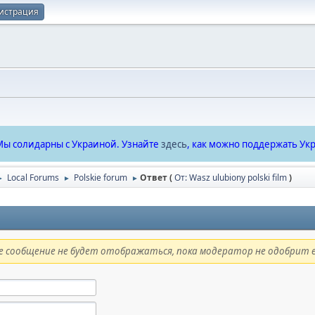
истрация
ы солидарны с Украиной. Узнайте
здесь
, как можно поддержать Укр
Local Forums
Polskie forum
Ответ (
От: Wasz ulubiony polski film
)
►
►
►
 сообщение не будет отображаться, пока модератор не одобрит е