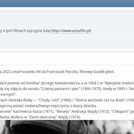
j o tych filmach zajrzyjcie tutaj
https://www.areafilm.pl/
ia 2022 zmarł w wieku 94 lat Franciszek Pieczka, filmowy Gustlik Jeleń.
Matce Joannie od Aniołów" Jerzego Kawalerowicza, a w 1964 r. w "Rękopisie znale
się zdjęcia do serialu "Czterej pancerni i pies" (1966-1970). Kiedy w 1995 r. Tel
ancernym".
ilmach Henryka Kluby — "Chudy i inni" (1966) i "Słońce wschodzi raz na dzień" (1
ragiczną postać nadwrażliwego mężczyzny o duszy dziecka.
 koronie" Kazimierza Kutza (1971), "Weselu" Andrzeja Wajdy (1972), "Chłopach" J
ykanta Mullera w "Ziemi obiecanej" Wajdy (1974).