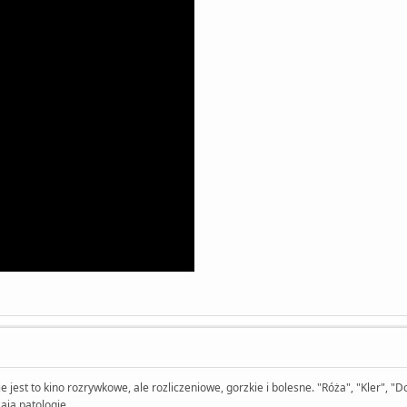
jest to kino rozrywkowe, ale rozliczeniowe, gorzkie i bolesne. "Róża", "Kler", "D
żają patologie.