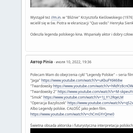
Wystąpił też
//m.in
. w "Bliźnie" Krzysztofa Kieślowskiego (197
wcielił się w św. Piotra w ekranizacji "Quo vadis" Henryka Sie
Odeszła legenda polskiego kina. Wspaniały aktor i dobry czł
Автор
Pinia
- июля 10, 2022, 19:36
Polecam Wam do obejrzenia cykl "Legendy Polskie" – seria fi
"Jaga"
https://www.youtube.com/watch?v=uKbuFYd468w
"Twardowsky
https://www.youtube.com/watch?v=hRdYz8cnO
"Twardowsky 2"
https://www.youtube.com/watch?v=M-skpeuY
"Smok"
https://www.youtube.com/watch?v=1J_Y12RqeLM
"Operacja Bazyliszek"
https://www.youtube.com/watch?v=qS
Albo Legendy polskie. CAŁOŚĆ jako jeden film.
https://www.youtube.com/watch?v=chCmGYrQme0
Świetna obsada aktorska i futurystyczna interpretacja polskich