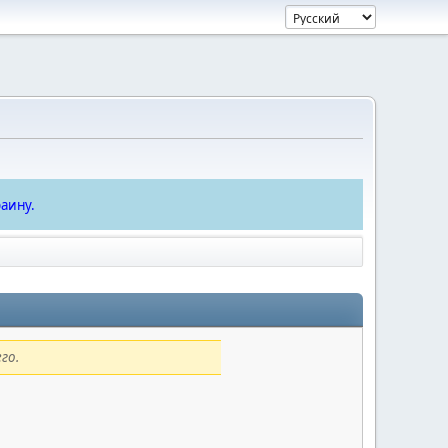
аину.
го.