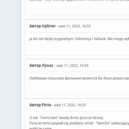
Автор
Upliner
- мая 11, 2022, 16:55
Ja też nie będę oryginalnym. Seksmisja i Vabank. Nie mogę wyb
Автор
Лукас
- мая 11, 2022, 16:50
Любимым польским фильмом является Ва-банк режиссер
Автор
Pinia
- мая 11, 2022, 16:35
O tak. "Sami swoi" bawią do łez jeszcze dzisiaj.
Parę lat temu pojawił się podobny serial - "Rancho" pokazujący
wątki te same.