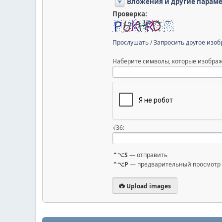
Вложения и другие парам
Проверка:
Прослушать
/
Запросить другое изо
Наберите символы, которые изображ
√36:
⌃⌥S
— отправить
⌃⌥P
— предварительный просмотр
Upload images