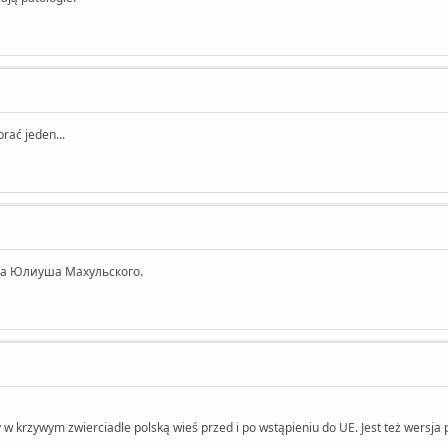
rać jeden...
а Юлиуша Махульского.
 w krzywym zwierciadle polską wieś przed i po wstąpieniu do UE. Jest też wersja 