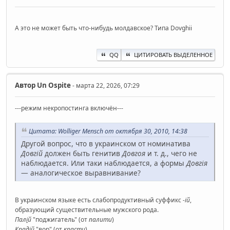
А это не может быть что-нибудь молдавское? Типа Dovghii
QQ
ЦИТИРОВАТЬ ВЫДЕЛЕННОЕ
Автор
Un Ospite
- марта 22, 2026, 07:29
---режим некропостинга включён---
Цитата: Wolliger Mensch от октября 30, 2010, 14:38
Другой вопрос, что в украинском от номинатива
Довгій
должен быть генитив
Довгоя
и т. д., чего не
наблюдается. Или таки наблюдается, а формы
Довгія
— аналогическое выравнивание?
В украинском языке есть слабопродуктивный суффикс
-ій
,
образующий существительные мужского рода.
Пал
і
й
"поджигатель" (от
палити
)
Крад
і
й
"вор" (от
красти
)