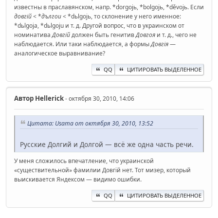
известны в праславянском, напр. *dorgojь, *bolgojь, *děvojь. Если
довгій
< *
дългои
< *dьlgojь, то склонение у него именное:
*dьlgoja, *dьlgoju и т. д. Другой вопрос, что в украинском от
номинатива
Довгій
должен быть генитив
Довгоя
и т. д., чего не
наблюдается. Или таки наблюдается, а формы
Довгія
—
аналогическое выравнивание?
QQ
ЦИТИРОВАТЬ ВЫДЕЛЕННОЕ
Автор
Hellerick
- октября 30, 2010, 14:06
Цитата: Usama от октября 30, 2010, 13:52
Русские Долгий и Долгой — всё же одна часть речи.
У меня сложилось впечатление, что украинской
«существительной» фамилии Довгій нет. Тот мизер, который
выискивается Яндексом — видимо ошибки.
QQ
ЦИТИРОВАТЬ ВЫДЕЛЕННОЕ