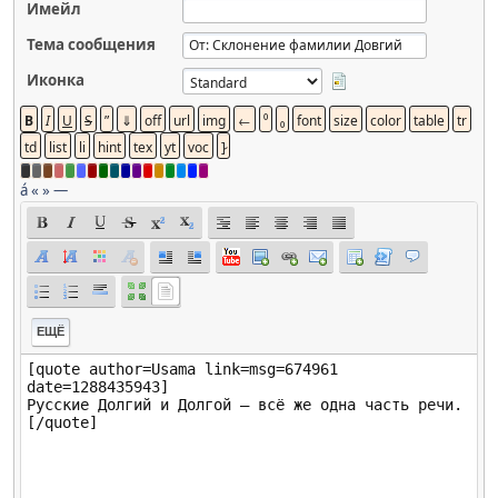
Имейл
Тема сообщения
Иконка
á
«
»
—
ЕЩЁ