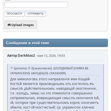
Upload images
Сообщения в этой теме
Автор
DarkMax2
- мая 13, 2026, 19:43
Цитата: П. Кузьмичевскій, ШОЛУДИВЫЙ БУНЯКА ВЪ
УКРАИНСКИХЪ НАРОДНЫХЪ СКАЗАНІЯХЪ
Для миѳологовъ этого направленія имя Кощей-
Костѣй является производнымъ отъ костенѣть въ
смыслѣ дѣйствительномъ: наводящій окостененіе,
т.е. холодъ, зима; но это этимологія совершенно
неправильная, извращающая смыслъ окончанія ѣй,
ій, которое при существительномъ корнѣ означаетъ
обиліе; кост-ій=кост-истый; ср. украинскіе клички: