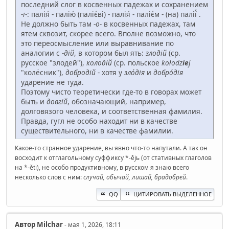
последний слог в косвенных падежах и сохранением
-і-
: палія́ - палію́ (паліє́ві) - палія́ - паліє́м - (на) палії́ .
Не должно быть там -
о-
в косвенных падежах, там
ятем сквозит, скорее всего. Вполне возможно, что
это переосмысление или выравнивание по
аналогии с
-дій
, в котором был ять:
злодій
(ср.
русское "злодей"),
колодій
(ср. польское
kołodz
ie
j
"колёсник"),
добродій
- хотя у
зло́дія
и
добро́дія
ударение не туда.
Поэтому чисто теоретически где-то в говорах может
быть и
довгій
, обозначающий, например,
долговязого человека, и соответственная фамилия.
Правда, гугл не особо находит ни в качестве
существительного, ни в качестве фамилии.
Какое-то странное ударение, вы явно что-то напутали. А так он
восходит к отглагольному суффиксу *-ějь (от стативных глаголов
на *-ěti), не особо продуктивному, в русском я знаю всего
несколько слов с ним:
случай, обычай, лишай, брадобрей
.
QQ
ЦИТИРОВАТЬ ВЫДЕЛЕННОЕ
Автор
Milchar
- мая 1, 2026, 18:11