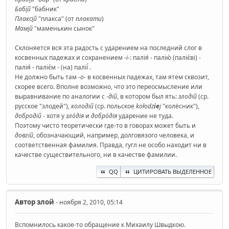
Баб
і
й
"бабник"
Плакс
і
й
"плакса" (от
плакати
)
Мам
і
й
"маменькин сынок"
Склоняется вся эта радость с ударением на последний слог в
косвенных падежах и сохранением
-і-
: палія́ - палію́ (паліє́ві) -
палія́ - паліє́м - (на) палії́ .
Не должно быть там -
о-
в косвенных падежах, там ятем сквозит,
скорее всего. Вполне возможно, что это переосмысление или
выравнивание по аналогии с
-дій
, в котором был ять:
злодій
(ср.
русское "злодей"),
колодій
(ср. польское
kołodz
ie
j
"колёсник"),
добродій
- хотя у
зло́дія
и
добро́дія
ударение не туда.
Поэтому чисто теоретически где-то в говорах может быть и
довгій
, обозначающий, например, долговязого человека, и
соответственная фамилия. Правда, гугл не особо находит ни в
качестве существительного, ни в качестве фамилии.
QQ
ЦИТИРОВАТЬ ВЫДЕЛЕННОЕ
Автор
злой
- ноября 2, 2010, 05:14
Вспомнилось какое-то обращение к Михаилу Швыдкою.