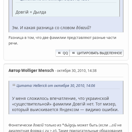
Довгій = Дылда
Эм. И какая разница со словом
до́вгий
?
Разница в том, что две фамилии представляют разные части
речи.
QQ
ЦИТИРОВАТЬ ВЫДЕЛЕННОЕ
Автор
Wolliger Mensch
- октября 30, 2010, 14:38
Цитата: Hellerick от октября 30, 2010, 14:06
У меня сложилось впечатление, что украинской
«существительной» фамилии Довгій нет. Тот мизер,
который выискивается Яндексом — видимо ошибки.
Фонетически
довгій
только из *dьlgojь может быть (если ...
гій
не
диалектная форма с
ги
>
гі
). Такие прилагательные образования