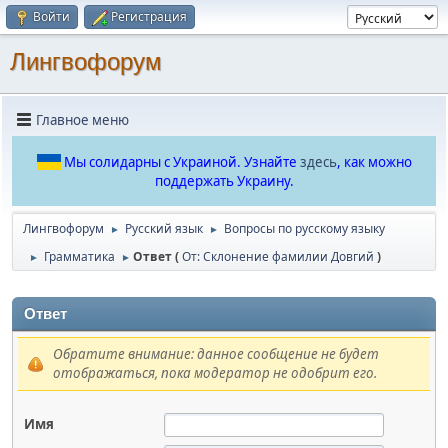
Войти
Регистрация
Лингвофорум
Главное меню
Мы солидарны с Украиной. Узнайте
здесь
, как можно
поддержать Украину.
Лингвофорум
Русский язык
Вопросы по русскому языку
►
►
Грамматика
Ответ (
От: Склонение фамилии Довгий
)
►
►
Ответ
Обратите внимание: данное сообщение не будет
отображаться, пока модератор не одобрит его.
Имя