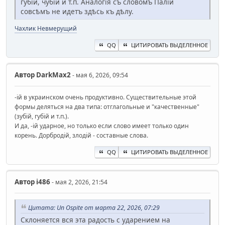
губій, чубій и т.п. Аналогія съ словомъ Палій
совсѣмъ не идетъ здѣсь къ дѣлу.
Чахлик Невмерущий
QQ
ЦИТИРОВАТЬ ВЫДЕЛЕННОЕ
Автор
DarkMax2
- мая 6, 2026, 09:54
-ій в украинском очень продуктивно. Существительные этой
формы деляться на два типа: отглагольные и "качественные"
(зубій, губій и т.п.).
И да, -ій ударное, но только если слово имеет только один
корень. Дорбродій, злодій - составные слова.
QQ
ЦИТИРОВАТЬ ВЫДЕЛЕННОЕ
Автор
i486
- мая 2, 2026, 21:54
Цитата: Un Ospite от марта 22, 2026, 07:29
Склоняется вся эта радость с ударением на