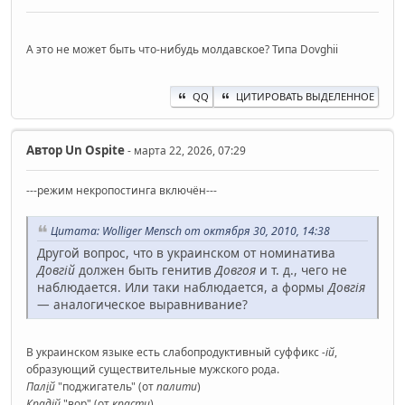
А это не может быть что-нибудь молдавское? Типа Dovghii
QQ
ЦИТИРОВАТЬ ВЫДЕЛЕННОЕ
Автор
Un Ospite
- марта 22, 2026, 07:29
---режим некропостинга включён---
Цитата: Wolliger Mensch от октября 30, 2010, 14:38
Другой вопрос, что в украинском от номинатива
Довгій
должен быть генитив
Довгоя
и т. д., чего не
наблюдается. Или таки наблюдается, а формы
Довгія
— аналогическое выравнивание?
В украинском языке есть слабопродуктивный суффикс
-ій
,
образующий существительные мужского рода.
Пал
і
й
"поджигатель" (от
палити
)
Крад
і
й
"вор" (от
красти
)