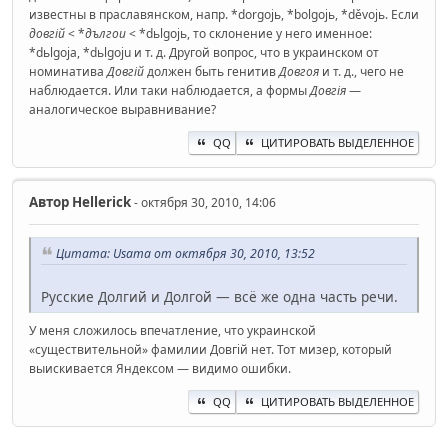
известны в праславянском, напр. *dorgojь, *bolgojь, *děvojь. Если
довгій
< *
дългои
< *dьlgojь, то склонение у него именное:
*dьlgoja, *dьlgoju и т. д. Другой вопрос, что в украинском от
номинатива
Довгій
должен быть генитив
Довгоя
и т. д., чего не
наблюдается. Или таки наблюдается, а формы
Довгія
—
аналогическое выравнивание?
QQ
ЦИТИРОВАТЬ ВЫДЕЛЕННОЕ
Автор
Hellerick
- октября 30, 2010, 14:06
Цитата: Usama от октября 30, 2010, 13:52
Русские Долгий и Долгой — всё же одна часть речи.
У меня сложилось впечатление, что украинской
«существительной» фамилии Довгій нет. Тот мизер, который
выискивается Яндексом — видимо ошибки.
QQ
ЦИТИРОВАТЬ ВЫДЕЛЕННОЕ