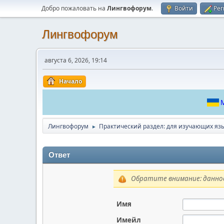
Добро пожаловать на
Лингвофорум
.
Войти
Рег
Лингвофорум
августа 6, 2026, 19:14
Начало
М
Лингвофорум
Практический раздел: для изучающих яз
►
Ответ
Обратите внимание: данное
Имя
Имейл