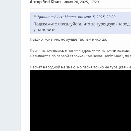
Автор
Red Khan
- июля 20, 2025, 17:29
Цитата: Albert Magnus от мая 5, 2025, 20:00
Подскажите пожалуйста, что за турецкую (народ
установить.
Поздно, конечно, но лучше так чем никогда.
Песня исполнялась многими турецкими исполнителями, пе
Называется по первой строчке - "Ay Beyaz Deniz Mavi", по
Насчёт народной не знаю, но песня точно не турецкая - и