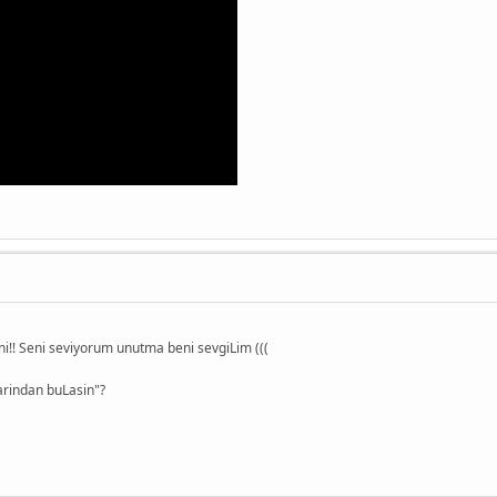
eni!! Seni seviyorum unutma beni sevgiLim (((
rindan buLasin"?