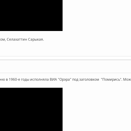
ком, Селахаттин Сарыкая.
сню в 1960-е годы исполняла ВИА "Орэра" под заголовком "Помирись". Мож