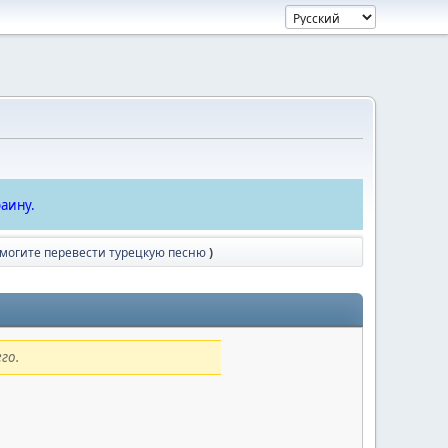
аину.
омогите перевести турецкую песню
)
го.