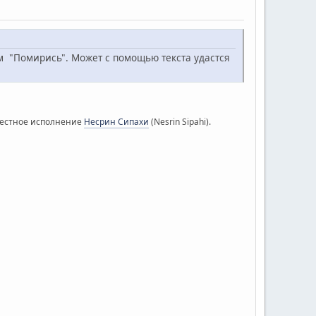
ом "Помирись". Может с помощью текста удастся
звестное исполнение
Несрин Сипахи
(Nesrin Sipahi).