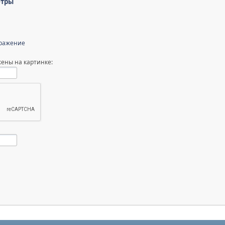
етры
бражение
ены на картинке: