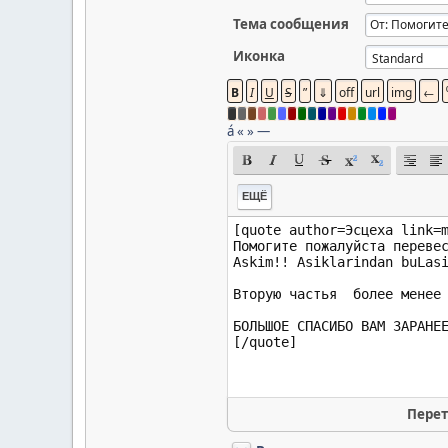
Тема сообщения
Иконка
á
«
»
—
ЕЩЁ
Перет