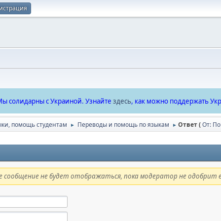
истрация
ы солидарны с Украиной. Узнайте
здесь
, как можно поддержать Укр
ыки, помощь студентам
Переводы и помощь по языкам
Ответ (
От: П
►
►
 сообщение не будет отображаться, пока модератор не одобрит е