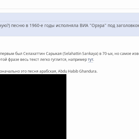
ную?) песню в 1960-е годы исполняла ВИА "Орэра" под заголовк
рвым был Селахаттин Сарыкая (Selahattin Sarıkaya) в 70-ых, но самое и
 этой фразе весь текст легко гуглится, например
тут
.
значально это песня арабская, Abdu Habib Ghandura.