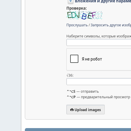
Вложения и другие парам
Проверка:
Прослушать
/
Запросить другое изо
Наберите символы, которые изображ
√36:
⌃⌥S
— отправить
⌃⌥P
— предварительный просмотр
Upload images