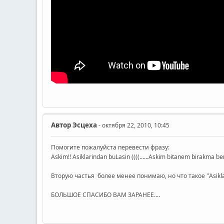
Автор
Эсцеха
- октября 22, 2010, 10:45
Помогите пожалуйста перевести фразу:
Askim!! Asiklarindan buLasin ((((......Askim bitanem birakma b
Вторую частья более менее понимаю, но что такое "Asikla
БОЛЬШОЕ СПАСИБО ВАМ ЗАРАНЕЕ....