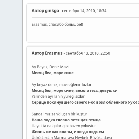
Автор
ginkgo
- сентября 14, 2010, 18:34
Erasmus, спасибо большое!!
Автор
Erasmus
- сентября 13, 2010, 22:50
Ay Beyaz, Deniz Mavi
Месяц бел, море сине
Ay beyaz deniz, mavi eğlenin kızlar
Месяц бел, море сине, веселитесь, девушки
Yarinden ayrılanın yüreği sızlar
Сердце покинувшего своего (-ю) возлюбленного (-ую) 
Sandalımız sanki uçan bir kuştur
Наша лодка словно летящая птица
Hayat ta dalgalar gibi bazen yokuştur
Жизнь же как волны, иногда подъем
Üsküdardan Marmaraya Heybeli, Büyük adaya