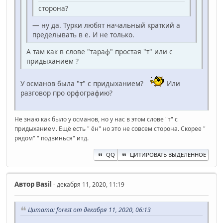
сторона?
— ну да. Турки любят начальный краткий а
пределывать в е. И не только.
А там как в слове "тараф" простая "т" или с
придыханием ?
У османов была "т" с придыханием?
Или
разговор про орфографию?
Не знаю как было у османов, но у нас в этом слове "т" с
придыханием. Ещё есть " ён" но это не совсем сторона. Скорее "
рядом" " подвинься" итд.
QQ
ЦИТИРОВАТЬ ВЫДЕЛЕННОЕ
Автор
Basil
- декабря 11, 2020, 11:19
Цитата: forest от декабря 11, 2020, 06:13