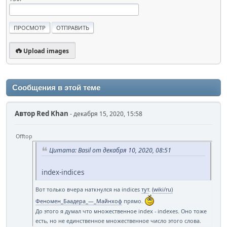
Upload images
Сообщения в этой теме
Автор
Red Khan
- декабря 15, 2020, 15:58
Offtop
Цитата: Basil от декабря 10, 2020, 08:51
index-indices
Вот только вчера наткнулся на indices
тут
.
(wiki/ru)
Феномен_Баадера_—_Майнхоф
прямо.
До этого я думал что множественное index - indexes. Оно тоже
есть, но не единственное множественное число этого слова.