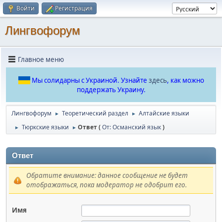
Войти
Регистрация
Лингвофорум
Главное меню
Мы солидарны с Украиной. Узнайте
здесь
, как можно
поддержать Украину.
Лингвофорум
Теоретический раздел
Алтайские языки
►
►
Тюркские языки
Ответ (
От: Османский язык
)
►
►
Ответ
Обратите внимание: данное сообщение не будет
отображаться, пока модератор не одобрит его.
Имя