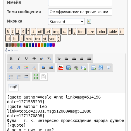
Имейл
Тема сообщения
Иконка
á
«
»
—
ЕЩЁ