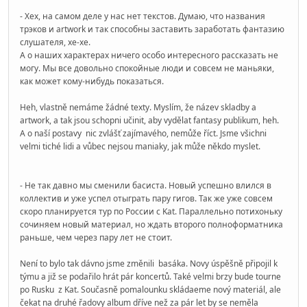
- Хех, на самом деле у нас нет текстов. Думаю, что названия
трэков и artwork и так способны заставить заработать фантазию
слушателя, хе-хе.
А о наших характерах ничего особо интересного рассказать не
могу. Мы все довольно спокойные люди и совсем не маньяки,
как может кому-нибудь показаться.
Heh, vlastně nemáme žádné texty. Myslím, že název skladby a
artwork, a tak jsou schopni učinit, aby vydělat fantasy publikum, heh.
A o naší postavy nic zvlášť zajímavého, nemůže říct. Jsme všichni
velmi tiché lidi a vůbec nejsou maniaky, jak může někdo myslet.
- Не так давно мы сменили басиста. Новый успешно влился в
коллектив и уже успел отыграть пару гигов. Так же уже совсем
скоро планируется тур по России с Kat. Параллельно потихоньку
сочиняем новый материал, но ждать второго полноформатника
раньше, чем через пару лет не стоит.
Není to bylo tak dávno jsme změnili basáka. Novy úspěšně připojil k
týmu a již se podařilo hrát pár koncertů. Také velmi brzy bude tourne
po Rusku z Kat. Současně pomalounku skládaeme nový materiál, ale
čekat na druhé řadovy album dříve než za pár let by se neměla