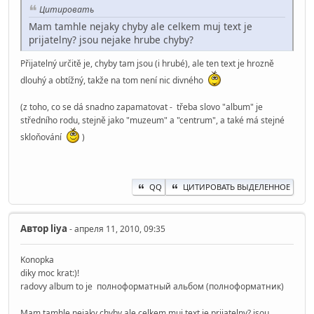
Цитировать
Mam tamhle nejakу chyby ale celkem muj text je
prijatelny? jsou nejake hrube chyby?
Přijatelný určitě je, chyby tam jsou (i hrubé), ale ten text je hrozně
dlouhý a obtížný, takže na tom není nic divného
(z toho, co se dá snadno zapamatovat - třeba slovo "album" je
středního rodu, stejně jako "muzeum" a "centrum", a také má stejné
skloňování
)
QQ
ЦИТИРОВАТЬ ВЫДЕЛЕННОЕ
Автор
liya
- апреля 11, 2010, 09:35
Konopka
diky moc krat:)!
radovy album to je полноформатный альбом (полноформатник)
Mam tamhle nejakу chyby ale celkem muj text je prijatelny? jsou