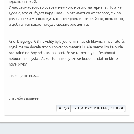
вдохновителей.
У нас сейчас готово совсем немного нового материала. Но я не
думаю, что он будет кардинально отличаться от старого, т.к. за
рамки стиля мы выходить не собираемся, хе-хе. Хотя, возможно,
и добавятся какие-нибудь свежие элементы.
Ano, Disgorge, GS i Lividity byly jedněmi z našich hlavnich inspiratorů.
Nyné mame docela trochu novecho materialu. Ale nemyslim že bude
radikalné odlišny od stareho, protože se ramec stylu přesahovat
nebudeme chystat. Ačkoli to může byt že se budou přidat některe
nové prvky
это еще не все....
спасибо заранее
QQ
ЦИТИРОВАТЬ ВЫДЕЛЕННОЕ