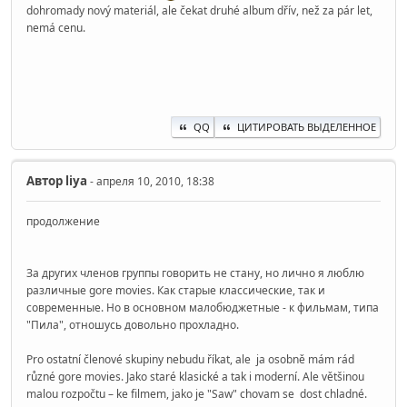
dohromady nový materiál, ale čekat druhé album dřív, než za pár let,
nemá cenu.
QQ
ЦИТИРОВАТЬ ВЫДЕЛЕННОЕ
Автор
liya
- апреля 10, 2010, 18:38
продолжение
За других членов группы говорить не стану, но лично я люблю
различные gore movies. Как старые классические, так и
современные. Но в основном малобюджетные - к фильмам, типа
"Пила", отношусь довольно прохладно.
Pro ostatní členové skupiny nebudu říkat, ale ja osobně mám rád
různé gore movies. Jako staré klasické a tak i moderní. Ale většinou
malou rozpočtu – ke filmem, jako je "Saw" chovam se dost chladné.