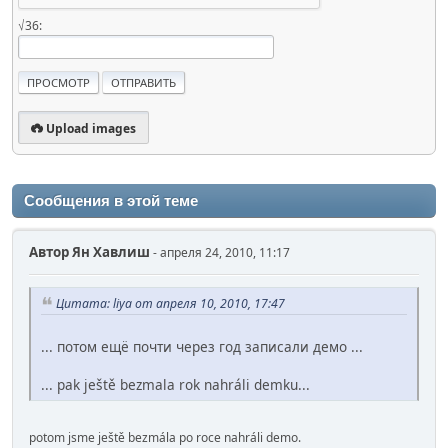
√36:
Upload images
Сообщения в этой теме
Автор
Ян Хавлиш
- апреля 24, 2010, 11:17
Цитата: liya от апреля 10, 2010, 17:47
... потом ещё почти через год записали демо ...
... pak ještě bezmala rok nahráli demku...
potom jsme ještě bezmála po roce nahráli demo.