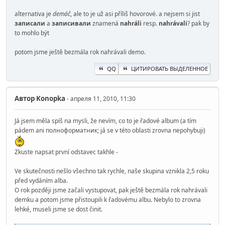
alternativa je
demáč
, ale to je už asi příliš hovorové. a nejsem si jist
записали
a
записивали
znamená
nahráli
resp.
nahrávali
? pak by
to mohlo být
potom jsme ještě bezmála rok nahrávali demo.
QQ
ЦИТИРОВАТЬ ВЫДЕЛЕННОЕ
Автор
Konopka
- апреля 11, 2010, 11:30
Já jsem měla spíš na mysli, že nevím, co to je řadové album (a tím
pádem ani полноформатник; já se v této oblasti zrovna nepohybuji)
Zkuste napsat první odstavec takhle -
Ve skutečnosti nešlo všechno tak rychle, naše skupina vznikla 2,5 roku
před vydáním alba.
O rok později jsme začali vystupovat, pak ještě bezmála rok nahrávali
demku a potom jsme přistoupili k řadovému albu. Nebylo to zrovna
lehké, museli jsme se dost činit.