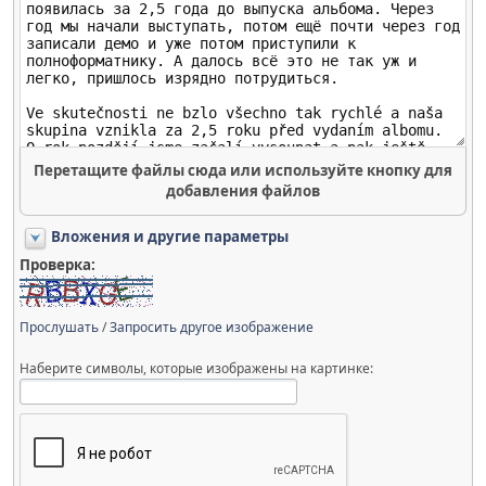
Перетащите файлы сюда или используйте кнопку для
добавления файлов
Вложения и другие параметры
Проверка:
Прослушать
/
Запросить другое изображение
Наберите символы, которые изображены на картинке: