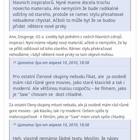
hlavnich inspiratorů. Nyné mame docela trochu
novecho materialu. Ale nemyslim že bude radikalné
odlišny od stareho, protože se ramec stylu přesahovat
nebudeme chystat. Ačkoli to může byt že se budou
přidat některe nové prvky
Ano, Disgorge, GS a Lividity byli jedněmi z našich hlavních zdrojů
inspirací. Nyní máme nějaký nový materiál, ačkoli si nemyslím, že by
se příliš odlišoval od toho starého. Rámec stylu překračovat
nehodláme, i když některé nové prvky se tam objevit mohou.
Цитата: liya от апреля 10, 2010, 18:38
Pro ostatní členové skupiny nebudu říkat, ale ja osobně
mám rád různé gore movies. Jako staré klasické a tak i
moderní. Ale většinou malou rozpočtu – ke filmem, jako
je "Saw" chovam se dost chladné.
Za ostatní členy skupiny mluvit nebudu, ale já osobně mám rád různé
gore movies - jak klasiku, tak i ty moderní. Ovšem spíše ty
málorozpočtové - k filmům, jako je "Saw" mám vztah spíše chladný.
Цитата: liya от апреля 10, 2010, 18:38
Heh, vlastně nemáme žádné texty. Myslím, že název