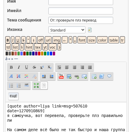
Имя
Имейл
Тема сообщения
Иконка
á
«
»
—
ЕЩЁ