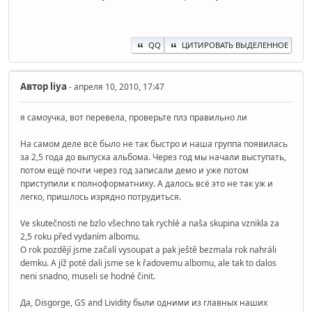
QQ
ЦИТИРОВАТЬ ВЫДЕЛЕННОЕ
Автор
liya
- апреля 10, 2010, 17:47
я самоучка, вот перевела, проверьте плз правильно ли
На самом деле всё было не так быстро и наша группа появилась
за 2,5 года до выпуска альбома. Через год мы начали выступать,
потом ещё почти через год записали демо и уже потом
приступили к полноформатнику. А далось всё это не так уж и
легко, пришлось изрядно потрудиться.
Ve skutečnosti ne bzlo všechno tak rychlé a naša skupina vznikla za
2,5 roku před vydaním albomu.
O rok pozdějí jsme začalí vysoupat a pak ještě bezmala rok nahráli
demku. A jíž poté dali jsme se k řadovemu albomu, ale tak to dalos
neni snadno, museli se hodné činit.
Да, Disgorge, GS and Lividity были одними из главных наших