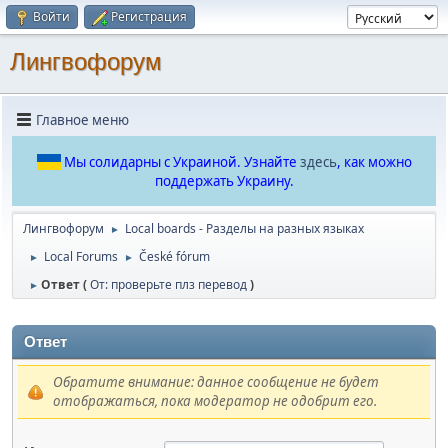
Войти
Регистрация
Лингвофорум
Главное меню
Мы солидарны с Украиной. Узнайте
здесь
, как можно
поддержать Украину.
Лингвофорум
Local boards - Разделы на разных языках
►
Local Forums
České fórum
►
►
Ответ (
От: проверьте плз перевод
)
►
Ответ
Обратите внимание: данное сообщение не будет
отображаться, пока модератор не одобрит его.