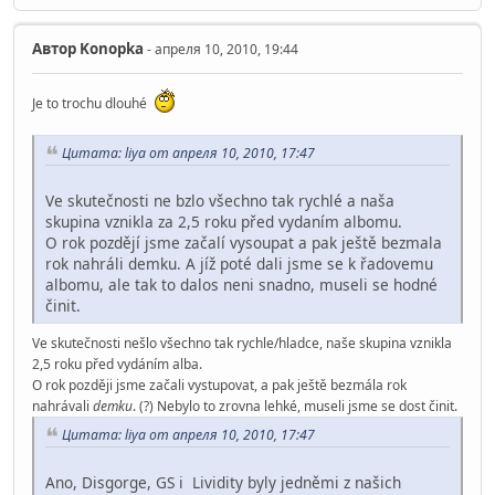
Автор
Konopka
- апреля 10, 2010, 19:44
Je to trochu dlouhé
Цитата: liya от апреля 10, 2010, 17:47
Ve skutečnosti ne bzlo všechno tak rychlé a naša
skupina vznikla za 2,5 roku před vydaním albomu.
O rok pozdějí jsme začalí vysoupat a pak ještě bezmala
rok nahráli demku. A jíž poté dali jsme se k řadovemu
albomu, ale tak to dalos neni snadno, museli se hodné
činit.
Ve skutečnosti nešlo všechno tak rychle/hladce, naše skupina vznikla
2,5 roku před vydáním alba.
O rok později jsme začali vystupovat, a pak ještě bezmála rok
nahrávali
demku
. (?) Nebylo to zrovna lehké, museli jsme se dost činit.
Цитата: liya от апреля 10, 2010, 17:47
Ano, Disgorge, GS i Lividity byly jedněmi z našich