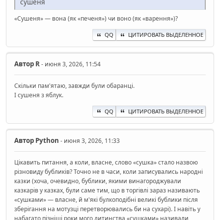
сушеня
«Сушеня» — вона (як «печеня») чи воно (як «варення»)?
QQ
ЦИТИРОВАТЬ ВЫДЕЛЕННОЕ
Автор
R
- июня 3, 2026, 11:54
Скільки пам'ятаю, завжди були обаранці.
І сушеня з яблук.
QQ
ЦИТИРОВАТЬ ВЫДЕЛЕННОЕ
Автор
Python
- июня 3, 2026, 11:33
Цікавить питання, а коли, власне, слово «сушка» стало назвою
різновиду бубликів? Точно не в часи, коли записувались народні
казки (хоча, очевидно, бублики, якими винагороджували
казкарів у казках, були саме тим, що в торгівлі зараз називають
«сушками» — власне, й м'які булкоподібні великі бублики після
зберігання на мотузці перетворювались би на сухарі). І навіть у
набагато пізніші роки мого дитинства «сушками» називали