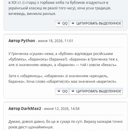
в ХІХ ст. (і старці з торбами хліба та бубликів згадуються в
українській класиці як реалії того часу), хоча усна традиція,
вочевидь, виникла раніше.
QQ
ЦИТИРОВАТЬ ВЫДЕЛЕННОЕ
Автор
Python
- июня 18, 2026, 11:01
У Грінченка «сушки» нема, а «бублик» відповідає російським
«бубликъ», «баранокъ» (баранка?). «Баранка» в Грінченка теж є,
але зі значенням «вівця», а «баранок» — той і зовсім «бекасъ».
Зате є «обарянець», «обаринок» зі значенням «крендель,
баранка». Хоча слово «обаряти(ся)» має значення «варитися».
QQ
ЦИТИРОВАТЬ ВЫДЕЛЕННОЕ
Автор
DarkMax2
- июня 12, 2026, 14:58
Думаю, доволі давно, бо це ж сухарі по суті. Виразу казкарів точно
років двісті щонайменше.