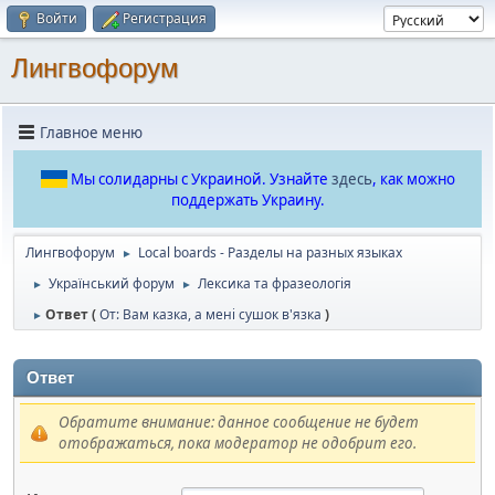
Войти
Регистрация
Лингвофорум
Главное меню
Мы солидарны с Украиной. Узнайте
здесь
, как можно
поддержать Украину.
Лингвофорум
Local boards - Разделы на разных языках
►
Український форум
Лексика та фразеологія
►
►
Ответ (
От: Вам казка, а мені сушок в'язка
)
►
Ответ
Обратите внимание: данное сообщение не будет
отображаться, пока модератор не одобрит его.