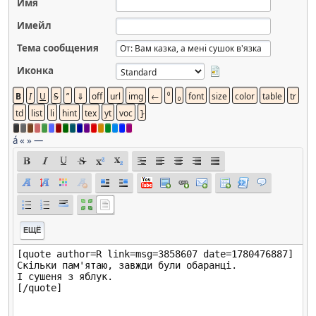
Имя
Имейл
Тема сообщения
Иконка
á
«
»
—
ЕЩЁ