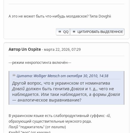
А это не может быть что-нибудь молдавское? Типа Dovghii
QQ
ЦИТИРОВАТЬ ВЫДЕЛЕННОЕ
Автор
Un Ospite
- марта 22, 2026, 07:29
---режим некропостинга включён---
Цитата: Wolliger Mensch от октября 30, 2010, 14:38
Другой вопрос, что в украинском от номинатива
Довгій
должен быть генитив
Довгоя
и т. д., чего не
наблюдается. Или таки наблюдается, а формы
Довгія
— аналогическое выравнивание?
В украинском языке есть слабопродуктивный суффикс
-ій
,
образующий существительные мужского рода.
Пал
і
й
"поджигатель" (от
палити
)
Крад
і
й
"вор" (от
красти
)