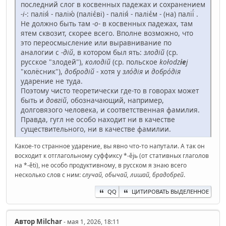
последний слог в косвенных падежах и сохранением
-і-
: палія́ - палію́ (паліє́ві) - палія́ - паліє́м - (на) палії́ .
Не должно быть там -
о-
в косвенных падежах, там
ятем сквозит, скорее всего. Вполне возможно, что
это переосмысление или выравнивание по
аналогии с
-дій
, в котором был ять:
злодій
(ср.
русское "злодей"),
колодій
(ср. польское
kołodz
ie
j
"колёсник"),
добродій
- хотя у
зло́дія
и
добро́дія
ударение не туда.
Поэтому чисто теоретически где-то в говорах может
быть и
довгій
, обозначающий, например,
долговязого человека, и соответственная фамилия.
Правда, гугл не особо находит ни в качестве
существительного, ни в качестве фамилии.
Какое-то странное ударение, вы явно что-то напутали. А так он
восходит к отглагольному суффиксу *-ějь (от стативных глаголов
на *-ěti), не особо продуктивному, в русском я знаю всего
несколько слов с ним:
случай, обычай, лишай, брадобрей
.
QQ
ЦИТИРОВАТЬ ВЫДЕЛЕННОЕ
Автор
Milchar
- мая 1, 2026, 18:11