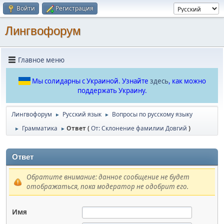
Войти
Регистрация
Лингвофорум
Главное меню
Мы солидарны с Украиной. Узнайте
здесь
, как можно
поддержать Украину.
Лингвофорум
Русский язык
Вопросы по русскому языку
►
►
Грамматика
Ответ (
От: Склонение фамилии Довгий
)
►
►
Ответ
Обратите внимание: данное сообщение не будет
отображаться, пока модератор не одобрит его.
Имя