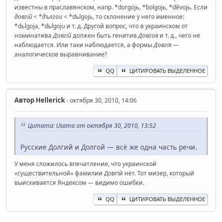
известны в праславянском, напр. *dorgojь, *bolgojь, *děvojь. Если
довгій
< *
дългои
< *dьlgojь, то склонение у него именное:
*dьlgoja, *dьlgoju и т. д. Другой вопрос, что в украинском от
номинатива
Довгій
должен быть генитив
Довгоя
и т. д., чего не
наблюдается. Или таки наблюдается, а формы
Довгія
—
аналогическое выравнивание?
QQ
ЦИТИРОВАТЬ ВЫДЕЛЕННОЕ
Автор
Hellerick
- октября 30, 2010, 14:06
Цитата: Usama от октября 30, 2010, 13:52
Русские Долгий и Долгой — всё же одна часть речи.
У меня сложилось впечатление, что украинской
«существительной» фамилии Довгій нет. Тот мизер, который
выискивается Яндексом — видимо ошибки.
QQ
ЦИТИРОВАТЬ ВЫДЕЛЕННОЕ