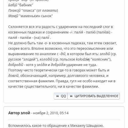
Баб
і
й
"бабник"
Плакс
і
й
"плакса" (от
плакати
)
Мам
і
й
"маменькин сынок"
Склоняется вся эта радость с ударением на последний слог в
косвенных падежах и сохранением
-і-
: палія́ - палію́ (паліє́ві) -
палія́ - паліє́м - (на) палії́ .
Не должно быть там -
о-
в косвенных падежах, там ятем сквозит,
скорее всего. Вполне возможно, что это переосмысление или
выравнивание по аналогии с
-дій
, в котором был ять:
злодій
(ср.
русское "злодей"),
колодій
(ср. польское
kołodz
ie
j
"колёсник"),
добродій
- хотя у
зло́дія
и
добро́дія
ударение не туда.
Поэтому чисто теоретически где-то в говорах может быть и
довгій
, обозначающий, например, долговязого человека, и
соответственная фамилия. Правда, гугл не особо находит ни в
качестве существительного, ни в качестве фамилии.
QQ
ЦИТИРОВАТЬ ВЫДЕЛЕННОЕ
Автор
злой
- ноября 2, 2010, 05:14
Вспомнилось какое-то обращение к Михаилу Швыдкою.