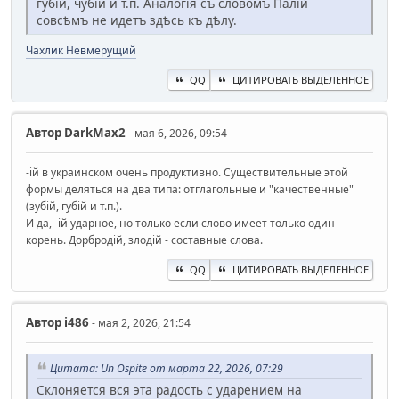
губій, чубій и т.п. Аналогія съ словомъ Палій
совсѣмъ не идетъ здѣсь къ дѣлу.
Чахлик Невмерущий
QQ
ЦИТИРОВАТЬ ВЫДЕЛЕННОЕ
Автор
DarkMax2
- мая 6, 2026, 09:54
-ій в украинском очень продуктивно. Существительные этой
формы деляться на два типа: отглагольные и "качественные"
(зубій, губій и т.п.).
И да, -ій ударное, но только если слово имеет только один
корень. Дорбродій, злодій - составные слова.
QQ
ЦИТИРОВАТЬ ВЫДЕЛЕННОЕ
Автор
i486
- мая 2, 2026, 21:54
Цитата: Un Ospite от марта 22, 2026, 07:29
Склоняется вся эта радость с ударением на