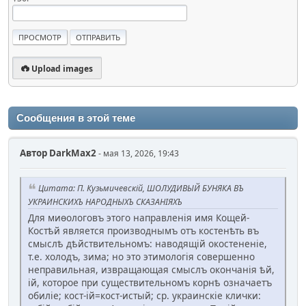
Upload images
Сообщения в этой теме
Автор
DarkMax2
- мая 13, 2026, 19:43
Цитата: П. Кузьмичевскій, ШОЛУДИВЫЙ БУНЯКА ВЪ
УКРАИНСКИХЪ НАРОДНЫХЪ СКАЗАНІЯХЪ
Для миѳологовъ этого направленія имя Кощей-
Костѣй является производнымъ отъ костенѣть въ
смыслѣ дѣйствительномъ: наводящій окостененіе,
т.е. холодъ, зима; но это этимологія совершенно
неправильная, извращающая смыслъ окончанія ѣй,
ій, которое при существительномъ корнѣ означаетъ
обиліе; кост-ій=кост-истый; ср. украинскіе клички: