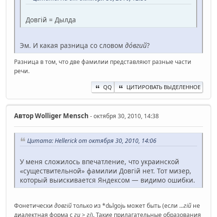
Довгій = Дылда
Эм. И какая разница со словом
до́вгий
?
Разница в том, что две фамилии представляют разные части
речи.
QQ
ЦИТИРОВАТЬ ВЫДЕЛЕННОЕ
Автор
Wolliger Mensch
- октября 30, 2010, 14:38
Цитата: Hellerick от октября 30, 2010, 14:06
У меня сложилось впечатление, что украинской
«существительной» фамилии Довгій нет. Тот мизер,
который выискивается Яндексом — видимо ошибки.
Фонетически
довгій
только из *dьlgojь может быть (если ...
гій
не
диалектная форма с
ги
>
гі
). Такие прилагательные образования