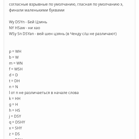
согласные взрывные по умолчанию, гласная по умолчанию э,
финали маленькими буквами
Wy DSYn - Бей Цзинь
NY HSaw - ни хао
WSy Sn DSYan - вей шен цзянь (в Ченду с/ш не различают)
p = WH
b = W
m = WN
f = WSH
d = D
t = DH
n = N
l от n не различаеться в начале слова
k = HH
g = H
h = HS
j = DSY
q = DSHY
x = SHY
z = DS