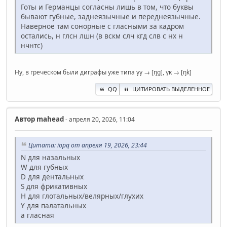
Готы и Германцы согласны лишь в том, что буквы
бывают губные, заднеязычные и переднеязычные.
Наверное там сонорные с гласными за кадром
остались, н глсн лшн (в вскм слч кгд слв с нх н
нчнтс)
Ну, в греческом были диграфы уже типа γγ → [ŋg], γκ → [ŋk]
QQ
ЦИТИРОВАТЬ ВЫДЕЛЕННОЕ
Автор
mahead
- апреля 20, 2026, 11:04
Цитата: iopq от апреля 19, 2026, 23:44
N для назальных
W для губных
D для дентальных
S для фрикативных
H для глотальных/велярных/глухих
Y для палатальных
a гласная