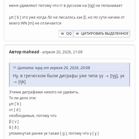
меня удивляют потому что гг в русском на [ŋg] не попахивает
μπ [ b ] это уже когда /b/ не писалось как β, но по сути ничем от
моего WN [m] не отличается
QQ
ЦИТИРОВАТЬ ВЫДЕЛЕННОЕ
Автор
mahead
- апреля 20, 2026, 21:09
Цитата: iopq от апреля 20, 2026, 20:08
Ну, в греческом были диграфы уже типа γγ → [ŋg], γκ
→ [ŋk]
Этими диграфами никого не удивить.
То ли дело эти:
μπ [ b ]
ντ [ d ]
необходимые, потому что
β [ v ]
δ [ ð ]
упомянутая ранее γκ также [ g ], потому что γ [ ɣ ]