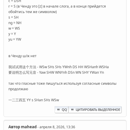
c = DSH
r = S (в Ченду это [z] в начале слога, а в конце прийдется
обойтись тем же символом)
s = SH
ng = NH
w = WS
y = Y
yu = YW
в Ченду ш/ж нет
我试试用这个方法 - WSw SHs SHs YWnh DS HH WSHanh WSHa
要说明怎么写元音 - Yaw SHW WNYnh DSn WN SHY YWan Yn
так что гласные тоже пишуться используя согласные символы
продолжаю
一二三四五 YY s SHan SHs WSw
QQ
ЦИТИРОВАТЬ ВЫДЕЛЕННОЕ
Автор
mahead
- апреля 8, 2026, 13:36