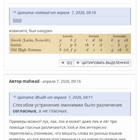
Цитата: mahead от апреля 7, 2026, 09:16
)))))))
извините, был накурен
QQ
ЦИТИРОВАТЬ ВЫДЕЛЕННОЕ
Автор
mahead
- апреля 7, 2026, 09:16
Цитата: Bhudh от апреля 7, 2026, 04:11
Способом устранения омонимии было различение
согласных
, а не гласных.
Примеры можно? лук, лак, лок и может даже лик и лёг при
помощи гласных различаются. look и лик интересно
переплелись (понимаю, что мешать слова из разных языков
моветон, но эти вроде родственные (а на каком-то уровне они