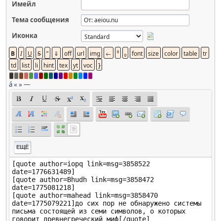
Имейл
Тема сообщения
Иконка
á
«
»
—
ЕЩЁ