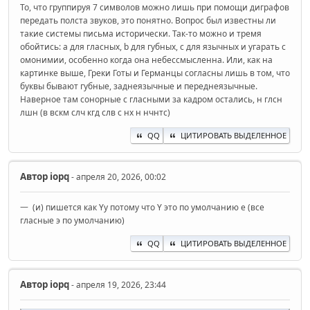
То, что группируя 7 символов можно лишь при помощи диграфов
передать полста звуков, это понятно. Вопрос был известны ли
такие системы письма исторически. Так-то можно и тремя
обойтись: a для гласных, b для губных, c для язычных и угарать с
омонимии, особенно когда она небессмысленна. Или, как на
картинке выше, Греки Готы и Германцы согласны лишь в том, что
буквы бывают губные, заднеязычные и переднеязычные.
Наверное там сонорные с гласными за кадром остались, н глсн
лшн (в вскм слч кгд слв с нх н нчнтс)
QQ
ЦИТИРОВАТЬ ВЫДЕЛЕННОЕ
Автор
iopq
- апреля 20, 2026, 00:02
一 (и) пишется как Yy потому что Y это по умолчанию е (все
гласные э по умолчанию)
QQ
ЦИТИРОВАТЬ ВЫДЕЛЕННОЕ
Автор
iopq
- апреля 19, 2026, 23:44