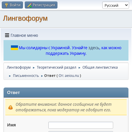
Войти
Регистрация
Лингвофорум
Главное меню
Мы солидарны с Украиной. Узнайте
здесь
, как можно
поддержать Украину.
Лингвофорум
Теоретический раздел
Общая лингвистика
►
►
Письменность
Ответ (
От: aeiou.nu
)
►
►
Ответ
Обратите внимание: данное сообщение не будет
отображаться, пока модератор не одобрит его.
Имя