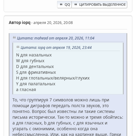
QQ
ЦИТИРОВАТЬ ВЫДЕЛЕННОЕ
Автор
iopq
- апреля 20, 2026, 20:08
Цитата: mahead от апреля 20, 2026, 11:04
Цитата: iopq от апреля 19, 2026, 23:44
N для назальных
W для губных
D для дентальных
S для фрикативных
H для глотальных/велярных/глухих
Y для палатальных
a гласная
То, что группируя 7 символов можно лишь при
помощи диграфов передать полста звуков, это
понятно. Вопрос был известны ли такие системы
письма исторически. Так-то можно и тремя обойтись:
a для гласных, b для губных, c для язычных и
угарать с омонимии, особенно когда она
небессмысленна. Или, как на картинке выше, Греки