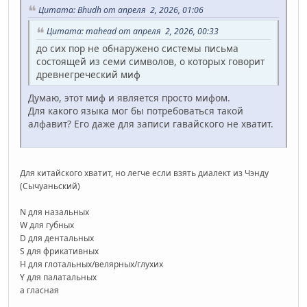
Цитата: Bhudh от апреля 2, 2026, 01:06
Цитата: mahead от апреля 2, 2026, 00:33
до сих пор не обнаружено системы письма
состоящей из семи символов, о которых говорит
древнегреческий миф
Думаю, этот миф и является просто мифом.
Для какого языка мог бы потребоваться такой
алфавит? Его даже для записи гавайского не хватит.
Для китайского хватит, но легче если взять диалект из Чэнду
(Сычуаньский)
N для назальных
W для губных
D для дентальных
S для фрикативных
H для глотальных/велярных/глухих
Y для палатальных
a гласная